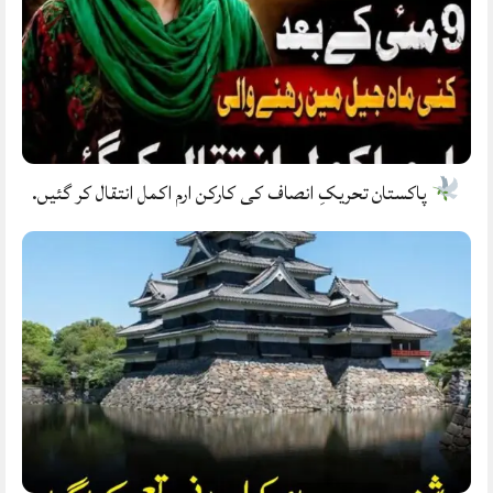
پاکستان تحریکِ انصاف کی کارکن ارم اکمل انتقال کر گئیں.