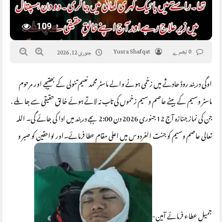
109
0 تبصرے
Yusra Shafqat
جنوری 12, 2026
اوگی دربند روڈ حادثے میں زخمی ہونے والے ماسٹر محمد نعیم تنولی کے بھتیجے اور مرحوم
ماسٹر وسیم کے بیٹے عاصم وسیم زخموں کی تاب نہ لاتے ہوئے خالق حقیقی سے جا ملے .
جن کی نماز جنازہ آج 12 جنوری 2026 دن 2:00 بجے دربند میں ادا کی جائے گی۔ اللہ
تعالی عاصم وسیم کو جنت الفردوس میں اعلی مقام عطا فرمائے۔اور لواحقین کو صبر و
جمیل عطاء فرمائے آمین-