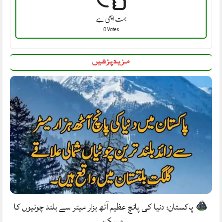
بہت اچھی ہے
0 Votes
مزید پڑھیں
پاکستان: دنیا کی پانچ عظیم آٹھ ہزار میٹر سے بلند چوٹیوں کا
مسکن.