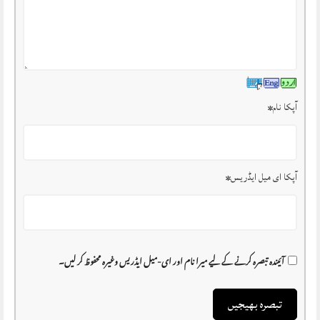
آپکا نام
*
آپکا ای میل ایڈریس
*
آئیندہ تبصرہ کرنے کے لیے میرا نام اور ای-میل ایڈریس وغیرہ محفوظ کر لیں۔