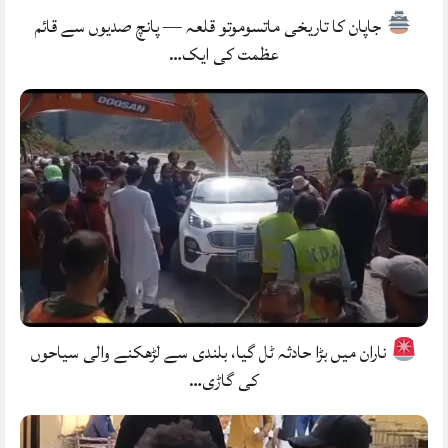
جاپان کا تاریخی ماتسوموتو قلعہ — پانچ صدیوں سے قائم
عظمت کی ایک…
ناران میں بڑا حادثہ ٹل گیا، بلندی سے لڑھکنے والی سیاحوں
کی گاڑی…