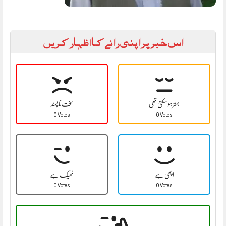
اس خبر پر اپنی رائے کا اظہار کریں
بہتر ہو سکتی تھی
سخت نا پسند
0 Votes
0 Votes
اچھی ہے
ٹھیک ہے
0 Votes
0 Votes