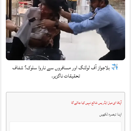
بلاجواز آف لوڈنگ اور مسافروں سے ناروا سلوک؟ شفاف
تحقیقات ناگزیر.
آپکا ای میل ایڈریس شائع نہیں کیا جائے گا
اپنا تبصرہ لکھیں