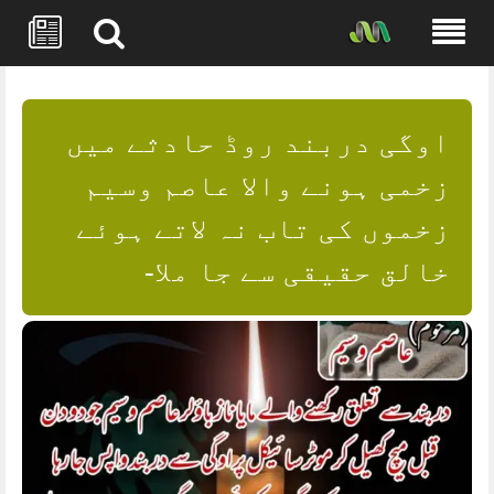
Skip
to
content
اوگی دربند روڈ حادثے میں
زخمی ہونے والا عاصم وسیم
زخموں کی تاب نہ لاتے ہوئے
خالق حقیقی سے جا ملا-