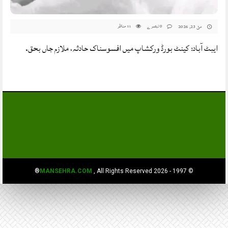
0 تبصرے
مناظر
مئ 23, 2026
51
ایبٹ آباد: کینٹ بورڈ ورکشاپ میں افسوسناک حادثہ، ملازم جاں بحق.
MANSEHRA.COM
, All Rights Reserved®
© 1997 - 2026