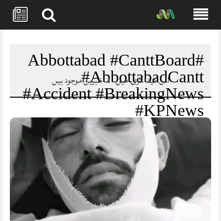
Skip
to
content
#Abbottabad #CanttBoard
#AbbottabadCantt
اس کیٹا گری میں
1
خبریں موجود ہیں
#Accident #BreakingNews
#KPNews
#WorkshopAccident
#RIPUsman #LocalNews
#PakistanNews