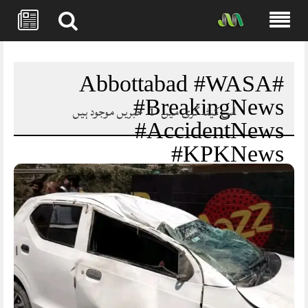
Skip
to
content
#Abbottabad #WASA
#BreakingNews
اس کیٹا گری میں
1
خبریں موجود ہیں
#AccidentNews
#KPKNews
#AbbottabadNews
#Trending #DMMWORLD
#MansehraDotCom