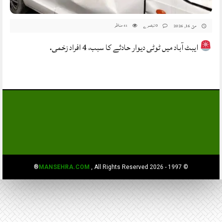
0 تبصرے
مناظر
مئ 16, 2026
61
ایبٹ آباد میں ٹوٹی دیوار حادثے کا سبب، 4 افراد زخمی.
MANSEHRA.COM
, All Rights Reserved®
© 1997 - 2026