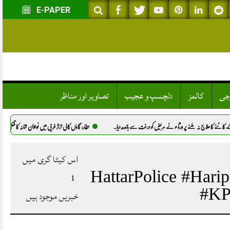
E-PAPER
وجی
کالمز
دلچسپ و عجیب
تصاویر اور مناظر
کا علاج نہ ملنے پر ورثاء نے مریض کو درخت سے باندھ دیا.
حطار: گاؤں کالی تراڑ غربی میں نوجوان شانہ کا قتل، پولیس 
اس کیٹا گری میں
#HattarPolice #Har
1
#KP
خبریں موجود ہیں