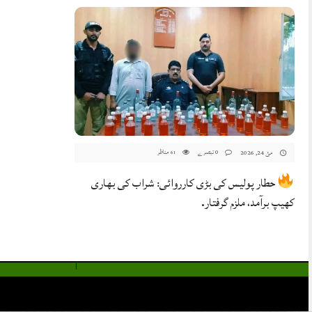
0 تبصرے
مناظر
مئ 24, 2026
61
حطار پولیس کی بڑی کارروائی: شراب کی بھاری
کھیپ برآمد، ملزم گرفتار.