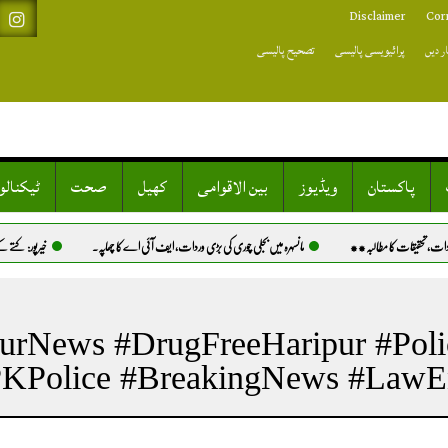
Disclaimer
Cor
ر دیں
پرائیویسی پالیسی
تصحیح پالیسی
پاکستان
ویڈیوز
بین الاقوامی
کھیل
صحت
ٹیکنال
حقیقات کا مطالبہ**
مانسہرہ میں بجلی چوری کی بڑی وردات، ایف آئی اے کا چھاپہ.
خیرپور: کتے کے کاٹنے 
ipurNews #DrugFreeHaripur #Pol
KPolice #BreakingNews #LawEn