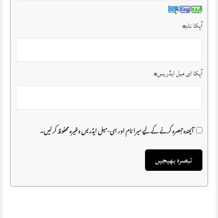
آپکا نام
*
آپکا ای میل ایڈریس
*
آئیندہ تبصرہ کرنے کے لیے میرا نام اور ای-میل ایڈریس وغیرہ محفوظ کر لیں۔