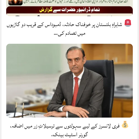
شاہراہِ بلتستان پر خوفناک حادثہ، ڈمبوداس کے قریب دو گاڑیوں
میں تصادم کی…
فری لانسرز کے لیے سہولتوں سے ترسیلاتِ زر میں اضافہ،
گورنر اسٹیٹ بینک.