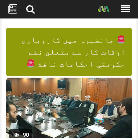
Skip
to
content
مانسہرہ میں کاروباری
اوقات کار سے متعلق نئے
حکومتی احکامات نافذ
90