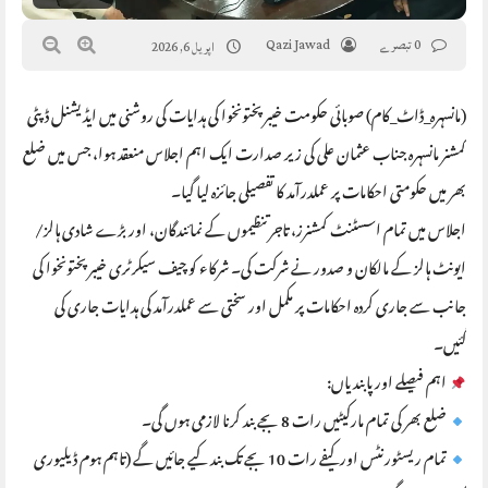
0 تبصرے
Qazi Jawad
اپریل 6, 2026
(مانسہرہ_ڈاٹ_کام) صوبائی حکومت خیبرپختونخوا کی ہدایات کی روشنی میں ایڈیشنل ڈپٹی
کمشنر مانسہرہ جناب عثمان علی کی زیر صدارت ایک اہم اجلاس منعقد ہوا، جس میں ضلع
بھر میں حکومتی احکامات پر عملدرآمد کا تفصیلی جائزہ لیا گیا۔
اجلاس میں تمام اسسٹنٹ کمشنرز، تاجر تنظیموں کے نمائندگان، اور بڑے شادی ہالز/
ایونٹ ہالز کے مالکان و صدور نے شرکت کی۔ شرکاء کو چیف سیکرٹری خیبرپختونخوا کی
جانب سے جاری کردہ احکامات پر مکمل اور سختی سے عملدرآمد کی ہدایات جاری کی
گئیں۔
اہم فیصلے اور پابندیاں:
ضلع بھر کی تمام مارکیٹیں رات 8 بجے بند کرنا لازمی ہوں گی۔
تمام ریسٹورنٹس اور کیفے رات 10 بجے تک بند کیے جائیں گے (تاہم ہوم ڈیلیوری