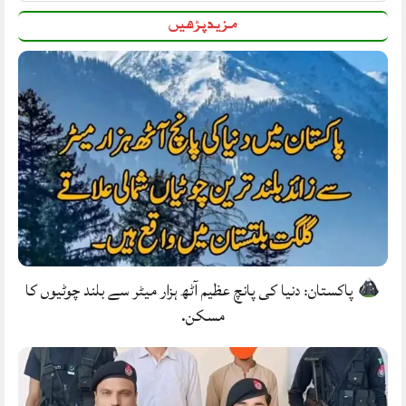
مزید پڑھیں
پاکستان: دنیا کی پانچ عظیم آٹھ ہزار میٹر سے بلند چوٹیوں کا
مسکن.