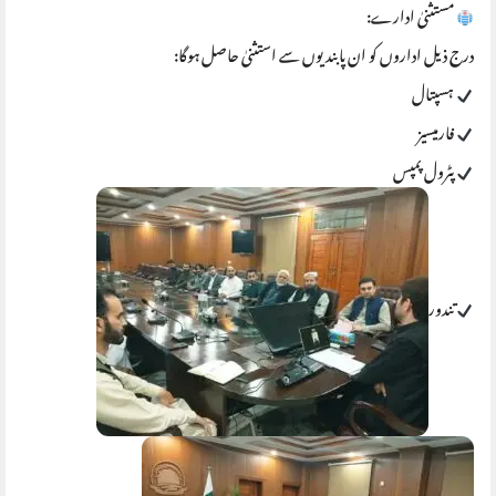
مستثنیٰ ادارے:
درج ذیل اداروں کو ان پابندیوں سے استثنیٰ حاصل ہوگا:
ہسپتال
فارمیسیز
پٹرول پمپس
تندور