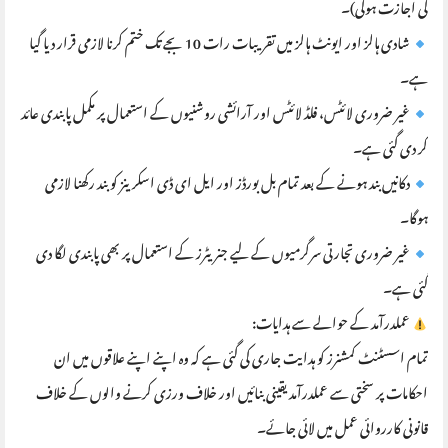
کی اجازت ہوگی)۔
شادی ہالز اور ایونٹ ہالز میں تقریبات رات 10 بجے تک ختم کرنا لازمی قرار دیا گیا
ہے۔
غیر ضروری لائٹس، فلڈ لائٹس اور آرائشی روشنیوں کے استعمال پر مکمل پابندی عائد
کر دی گئی ہے۔
دکانیں بند ہونے کے بعد تمام بل بورڈز اور ایل ای ڈی اسکرینز کو بند رکھنا لازمی
ہوگا۔
غیر ضروری تجارتی سرگرمیوں کے لیے جنریٹرز کے استعمال پر بھی پابندی لگا دی
گئی ہے۔
عملدرآمد کے حوالے سے ہدایات:
تمام اسسٹنٹ کمشنرز کو ہدایت جاری کی گئی ہے کہ وہ اپنے اپنے علاقوں میں ان
احکامات پر سختی سے عملدرآمد یقینی بنائیں اور خلاف ورزی کرنے والوں کے خلاف
قانونی کارروائی عمل میں لائی جائے۔