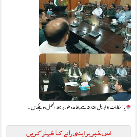
یہ احکامات 6 اپریل 2026 سے باقاعدہ طور پر نافذ العمل ہو چکے ہیں۔
اس خبر پر اپنی رائے کا اظہار کریں