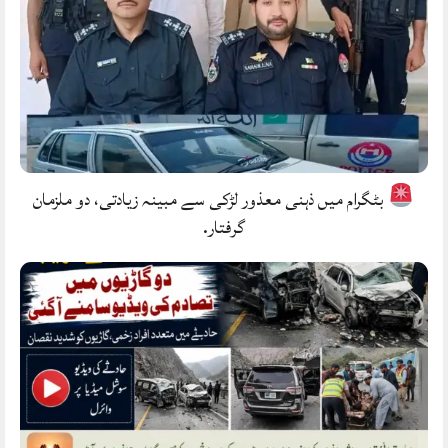
بٹگرام میں ذہنی معذور لڑکی سے مبینہ زیادتی، دو ملزمان
گرفتار.