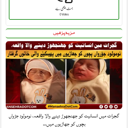
بہت اچھی ہے
0 Votes
مزید پڑھیں
گجرات میں انسانیت کو جھنجھوڑ دینے والا واقعہ، نومولود جڑواں
بچوں کو جھاڑیوں میں…