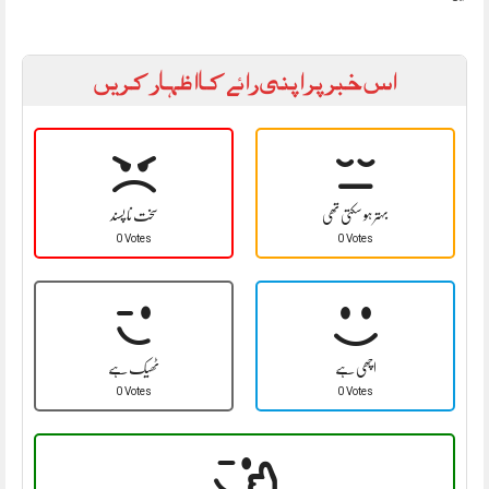
اس خبر پر اپنی رائے کا اظہار کریں
بہتر ہو سکتی تھی
سخت نا پسند
0 Votes
0 Votes
اچھی ہے
ٹھیک ہے
0 Votes
0 Votes