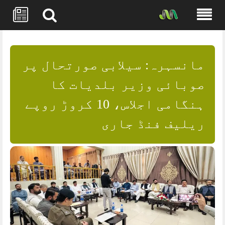
Skip
to
content
مانسہرہ: سیلابی صورتحال پر
صوبائی وزیر بلدیات کا
ہنگامی اجلاس، 10 کروڑ روپے
ریلیف فنڈ جاری