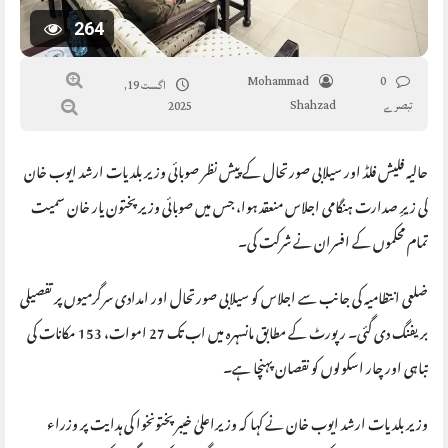
264
Mohammad
0
اگست 19,
تبصرے
Shahzad
2025
حالیہ فلیش فلڈ اور سیلابی صورتحال کے پیش نظر صوبائی وزیر بلدیات ارشد ایوب خان
کی زیرِ صدارت ہنگامی اجلاس منعقد ہوا، جس میں صوبائی وزیر پختون یار خان سمیت
تمام محکموں کے افسران نے شرکت کی۔
ضلعی انتظامیہ کی جانب سے اجلاس کو سیلابی صورتحال اور امدادی سرگرمیوں پر تفصیلی
بریفنگ دی گئی۔ رپورٹ کے مطابق مانسہرہ میں اب تک 27 اموات، 153 مکانات کی
تباہی اور چار اسکولوں کو نقصان پہنچا ہے۔
وزیر بلدیات ارشد ایوب خان نے کہا کہ وزیراعلیٰ خیبرپختونخوا کی ہدایت پر وزراء