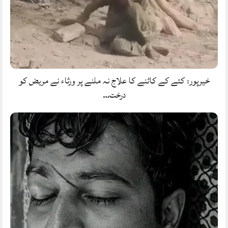
خیرپور: کتے کے کاٹنے کا علاج نہ ملنے پر ورثاء نے مریض کو
درخت…