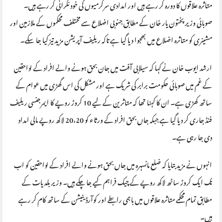
متاثرہ علاقوں کا دورہ کر رہے ہیں اور امدادی سرگرمیوں کی خود نگرانی کر رہے ہیں۔
صوبائی وزیر پختون یار خان کے مطابق جنوبی اضلاع سے مختلف محکموں کے ملازمین اور
مشینری کو متاثرہ اضلاع میں بھجوا دیا گیا ہے تاکہ ریلیف آپریشن مزید تیز کیا جا سکے۔
ارشد ایوب خان نے کہا کہ سیلابی آفت میں جان بحق ہونے والے افراد کے لواحقین
کے غم میں صوبائی حکومت برابر کی شریک ہے اور مشکل کی اس گھڑی میں عوام کے
ساتھ کھڑی ہے۔ ان کا کہنا تھا کہ متاثرین کے لیے 10 کروڑ روپے کا ایمرجنسی ریلیف
فنڈ جاری کر دیا گیا ہے جبکہ جاں بحق افراد کے ورثاء کو 20،20 لاکھ روپے مالی امداد
دی جا رہی ہے۔
انہوں نے مزید بتایا کہ ضلع مانسہرہ میں جاں بحق ہونے والے افراد کے لواحقین کو اب
تک ایک کروڑ ساٹھ لاکھ روپے کے چیک فراہم کیے جا چکے ہیں۔ وزیر بلدیات کے
مطابق تمام محکمے متاثرہ علاقوں میں باہمی رابطے اور کوآرڈینیشن کے ساتھ کام کر رہے
ہیں۔