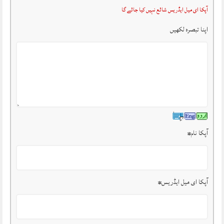
آپکا ای میل ایڈریس شائع نہیں کیا جائے گا
اپنا تبصرہ لکھیں
آپکا نام
*
آپکا ای میل ایڈریس
*