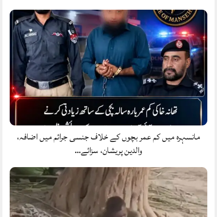
مانسہرہ میں کم عمر بچوں کے خلاف جنسی جرائم میں اضافہ،
والدین پریشان، سزائے…