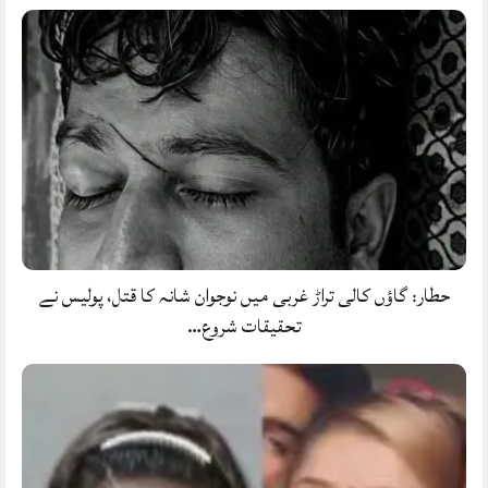
حطار: گاؤں کالی تراڑ غربی میں نوجوان شانہ کا قتل، پولیس نے
تحقیقات شروع…