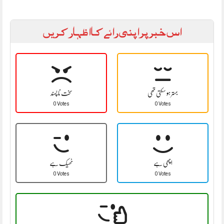
اس خبر پر اپنی رائے کا اظہار کریں
بہتر ہو سکتی تھی
سخت نا پسند
0 Votes
0 Votes
اچھی ہے
ٹھیک ہے
0 Votes
0 Votes