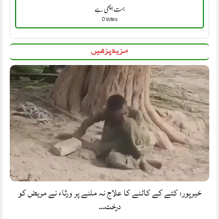
بہت اچھی ہے
0 Votes
مزید پڑھیں
خیرپور: کتے کے کاٹنے کا علاج نہ ملنے پر ورثاء نے مریض کو
درخت…