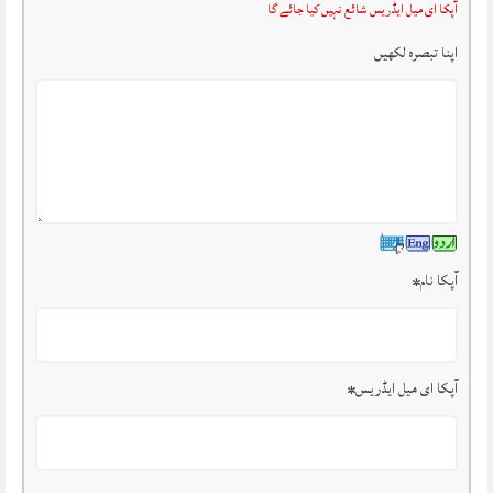
آپکا ای میل ایڈریس شائع نہیں کیا جائے گا
اپنا تبصرہ لکھیں
آپکا نام
*
آپکا ای میل ایڈریس
*