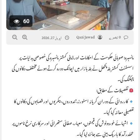
60
0 تبصرے
Qazi Jawad
اپریل 27, 2026
مانسہرہ: صوبائی حکومت کے احکامات اور ڈپٹی کمشنر مانسہرہ کی خصوصی ہدایات پر
اسسٹنٹ کمشنر بفہ پکھل نے بفہ بازار میں اچانک دورہ کرتے ہوئے مختلف دکانوں کی
چیکنگ کی۔
تفصیلات کے مطابق:
کارروائی کے دوران کریانہ اسٹورز، تندوروں، بیکریوں اور قصابوں کی دکانوں کا
تفصیلی معائنہ کیا گیا۔
اشیائے خوردونوش کی قیمتوں، معیار، صفائی ستھرائی اور سرکاری نرخ ناموں پر
عملدرآمد کا باریک بینی سے جائزہ لیا گیا۔