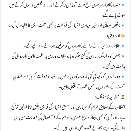
متعدد دکاندار سرکاری نرخ نامے آویزاں نہ کرنے اور زائد قیمتیں وصول کرنے میں
ملوث پائے گئے۔
ناقص صفائی اور غیر معیاری اشیاء کی فروخت پر بھی سخت برہمی کا اظہار کیا گیا۔
کارروائی:
خلاف ورزی کرنے والے دکانداروں کو موقع پر جرمانے عائد کیے گئے۔
بعض کو وارننگ جاری کی گئی جبکہ دوبارہ خلاف ورزی پر سخت قانونی کارروائی کی
ہدایت دی گئی۔
دکانداروں کو تاکید کی گئی کہ وہ سرکاری نرخوں پر اشیاء فروخت کریں اور حفظانِ
صحت کے اصولوں پر مکمل عملدرآمد یقینی بنائیں۔
انتظامیہ کا مؤقف:
انتظامیہ کے مطابق عوام کو معیاری اور سستی اشیاء کی فراہمی یقینی بنانا اولین ترجیح
ہے، اور کسی کو بھی ناجائز منافع خوری یا عوام کے استحصال کی اجازت نہیں دی
جائے گی۔ ایسے چھاپے آئندہ بھی جاری رہیں گے۔