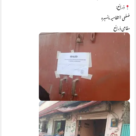
ذرائع:
ضلعی انتظامیہ مانسہرہ
مقامی ذرائع