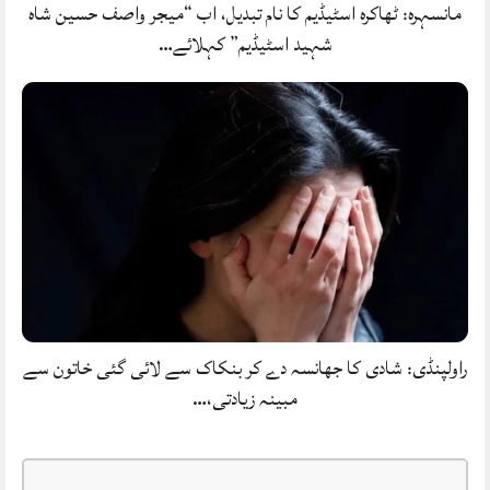
مانسہرہ: ٹھاکرہ اسٹیڈیم کا نام تبدیل، اب “میجر واصف حسین شاہ
شہید اسٹیڈیم” کہلائے…
راولپنڈی: شادی کا جھانسہ دے کر بنکاک سے لائی گئی خاتون سے
مبینہ زیادتی،…