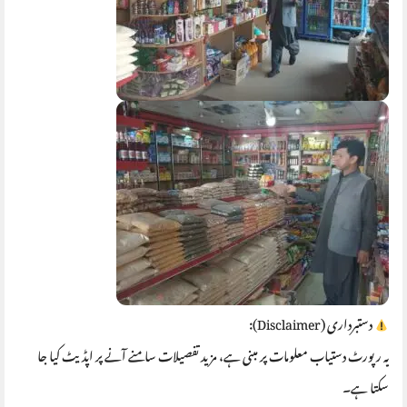
دستبرداری (Disclaimer):
یہ رپورٹ دستیاب معلومات پر مبنی ہے، مزید تفصیلات سامنے آنے پر اپڈیٹ کیا جا
سکتا ہے۔