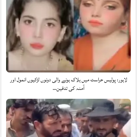
لاہور: پولیس حراست میں ہلاک ہونے والی دونوں لڑکیوں انمول اور
آمنہ کی تدفین…