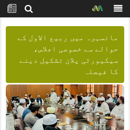
Skip
to
content
مانسہرہ میں ربیع الاول کے
حوالے سے خصوصی اجلاس،
سیکیورٹی پلان تشکیل دینے
کا فیصلہ