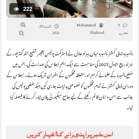
222
Mohammad
0
اگست 29,
تبصرے
Shahzad
2025
مانسہرہ: ڈپٹی کمشنر مانسہرہ میاں بہزاد عادل نے ڈسٹرکٹ پولیس آفیسر شفیع اللہ گنڈاپور کے
ہمراہ ربیع الاول 2025 کی مناسبت سے ایک اہم اجلاس کی صدارت کی، جس میں
ضلع مانسہرہ کے علمائے کرام اور متعلقہ محکموں کے افسران شریک ہوئے۔ اجلاس کے
دوران ڈپٹی کمشنر نے تمام محکموں کو خصوصی ہدایات جاری کیں جبکہ ضلعی پولیس کی
جانب سے امن و امان قائم رکھنے کے لیے جامع سیکیورٹی پلان تیار کرنے کا فیصلہ کیا
گیا۔
اس خبر پر اپنی رائے کا اظہار کریں