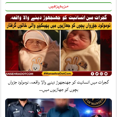
مزید پڑھیں
گجرات میں انسانیت کو جھنجھوڑ دینے والا واقعہ، نومولود جڑواں
بچوں کو جھاڑیوں میں…