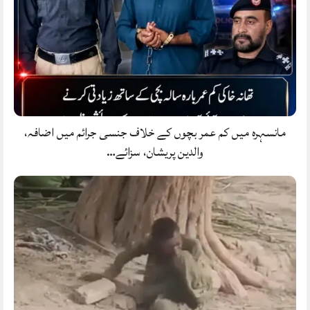
مانسہرہ میں کم عمر بچوں کے خلاف جنسی جرائم میں اضافہ،
والدین پریشان، سزائے…