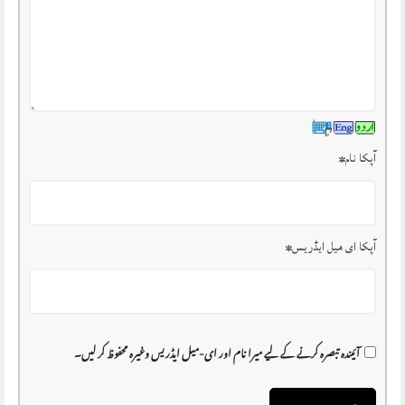
آپکا نام
*
آپکا ای میل ایڈریس
*
آئیندہ تبصرہ کرنے کے لیے میرا نام اور ای-میل ایڈریس وغیرہ محفوظ کر لیں۔