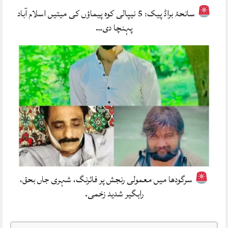
سانحۂ براڈ پیک: 5 نیپالی کوہ پیماؤں کی میتیں اسلام آباد
پہنچا دی…
سرگودھا میں معمولی رنجش پر فائرنگ، شہری جاں بحق،
راہگیر شدید زخمی.