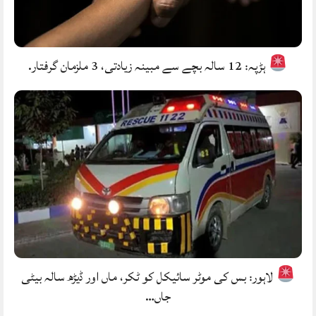
ہڑپہ: 12 سالہ بچے سے مبینہ زیادتی، 3 ملزمان گرفتار.
لاہور: بس کی موٹر سائیکل کو ٹکر، ماں اور ڈیڑھ سالہ بیٹی
جاں…