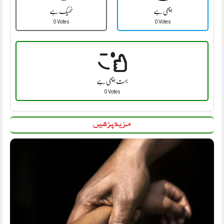
اچھی ہے
ٹھیک ہے
0 Votes
0 Votes
بہت اچھی ہے
0 Votes
مزید پڑھیں