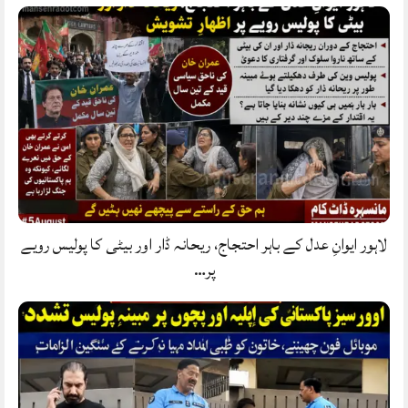
لاہور ایوانِ عدل کے باہر احتجاج، ریحانہ ڈار اور بیٹی کا پولیس رویے
پر…