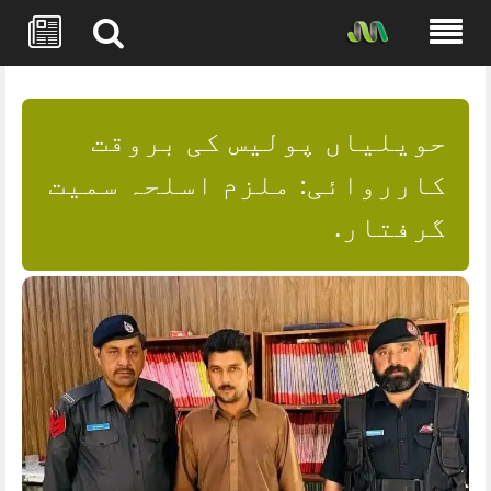
Skip
to
content
حویلیاں پولیس کی بروقت
کارروائی: ملزم اسلحہ سمیت
گرفتار.