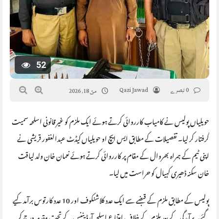
52
0 تبصرے
Qazi Jawad
مئ 18, 2026
حویلیاں پولیس نے کامیاب کارروائی کرتے ہوئے ایک ملزم کو غیر قانونی اسلحہ سمیت
گرفتار کر لیا۔ تفصیلات کے مطابق ایس ایچ او حویلیاں کیڈٹ عبدالغفور قریشی نے
اپنی ٹیم کے ہمراہ بھروال کے مقام پر کارروائی کرتے ہوئے نعمان خان ولد لیاقت
خان سکنہ ڈھیری کہیال کو حراست میں لیا۔
پولیس کے مطابق ملزم کے قبضے سے ایک عدد کلاشنکوف اور 10 عدد کارتوس برآمد کیے
گئے۔ برآمدگی کے بعد ملزم کے خلاف امتناع اسلحہ آرڈیننس کے تحت مقدمہ درج کر