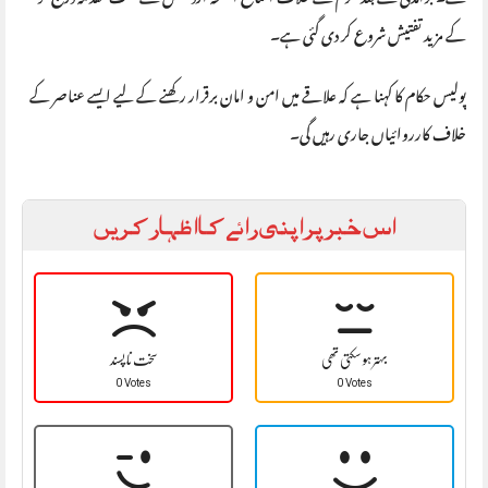
کے مزید تفتیش شروع کر دی گئی ہے۔
پولیس حکام کا کہنا ہے کہ علاقے میں امن و امان برقرار رکھنے کے لیے ایسے عناصر کے
خلاف کارروائیاں جاری رہیں گی۔
اس خبر پر اپنی رائے کا اظہار کریں
بہتر ہو سکتی تھی
سخت نا پسند
0 Votes
0 Votes