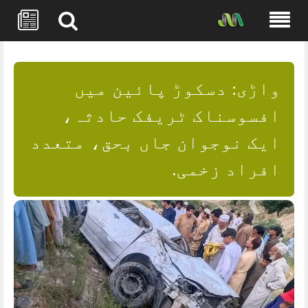
Skip
to
content
واڑی: دسکوڑ پائین میں
افسوسناک ٹریفک حادثہ،
ایک نوجوان جاں بحق، متعدد
افراد زخمی.