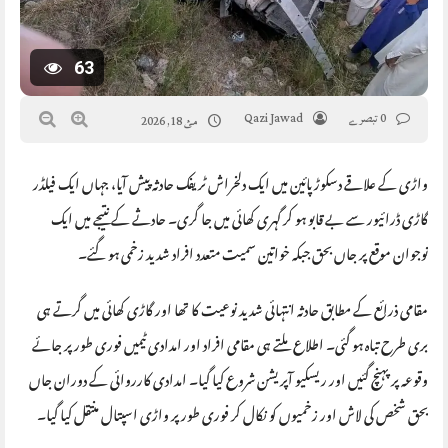
63
0 تبصرے
Qazi Jawad
مئ 18, 2026
واڑی کے علاقے دسکوڑ پائین میں ایک دلخراش ٹریفک حادثہ پیش آیا، جہاں ایک فیلڈر
گاڑی ڈرائیور سے بے قابو ہو کر گہری کھائی میں جا گری۔ حادثے کے نتیجے میں ایک
نوجوان موقع پر جاں بحق جبکہ خواتین سمیت متعدد افراد شدید زخمی ہو گئے۔
مقامی ذرائع کے مطابق حادثہ انتہائی شدید نوعیت کا تھا اور گاڑی کھائی میں گرتے ہی
بری طرح تباہ ہو گئی۔ اطلاع ملتے ہی مقامی افراد اور امدادی ٹیمیں فوری طور پر جائے
وقوعہ پر پہنچ گئیں اور ریسکیو آپریشن شروع کیا گیا۔ امدادی کارروائی کے دوران جاں
بحق شخص کی لاش اور زخمیوں کو نکال کر فوری طور پر واڑی اسپتال منتقل کیا گیا۔