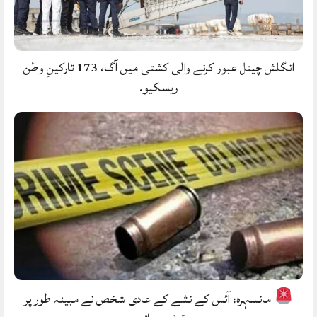
انگلش چینل عبور کرنے والی کشتی میں آگ، 173 تارکینِ وطن
ریسکیو.
مانسہرہ: آئس کے نشے کے عادی شخص نے مبینہ طور پر