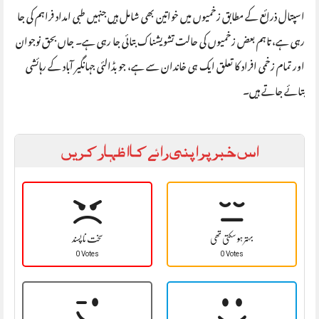
اسپتال ذرائع کے مطابق زخمیوں میں خواتین بھی شامل ہیں جنہیں طبی امداد فراہم کی جا
رہی ہے، تاہم بعض زخمیوں کی حالت تشویشناک بتائی جا رہی ہے۔ جاں بحق نوجوان
اور تمام زخمی افراد کا تعلق ایک ہی خاندان سے ہے، جو بڈالئی جہانگیر آباد کے رہائشی
بتائے جاتے ہیں۔
اس خبر پر اپنی رائے کا اظہار کریں
بہتر ہو سکتی تھی
سخت نا پسند
0 Votes
0 Votes