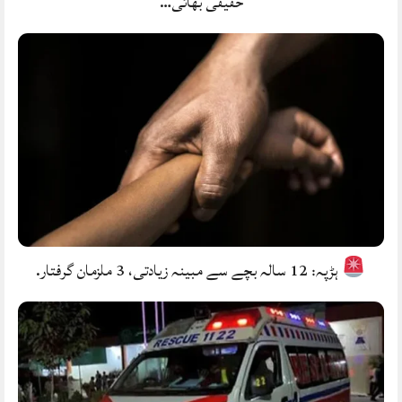
حقیقی بھائی…
ہڑپہ: 12 سالہ بچے سے مبینہ زیادتی، 3 ملزمان گرفتار.