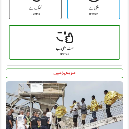
اچھی ہے
ٹھیک ہے
0 Votes
0 Votes
بہت اچھی ہے
0 Votes
مزید پڑھیں