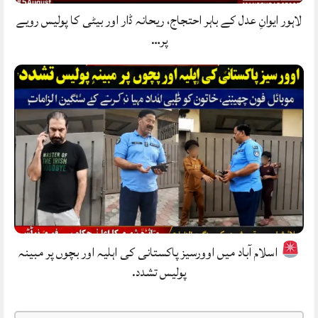
لاہور ایوانِ عدل کے باہر احتجاج، ریحانہ ڈار اور بیٹی کا پولیس رویے
پر…
اسلام آباد میں اوورسیز پاکستانی کی اہلیہ اور بچوں پر مبینہ
پولیس تشدد.