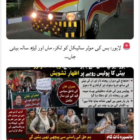
لاہور: بس کی موٹر سائیکل کو ٹکر، ماں اور ڈیڑھ سالہ بیٹی
جاں…