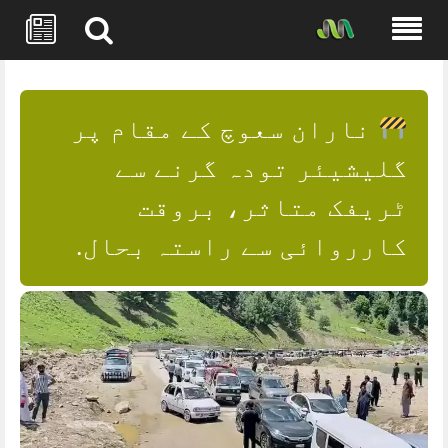
Skip
to
content
ناران سعوچ کے مقام پر
گلیشیئر تودہ گرنے سے
ٹریفک متاثر، بروقت
کارروائی سے راستہ بحال.