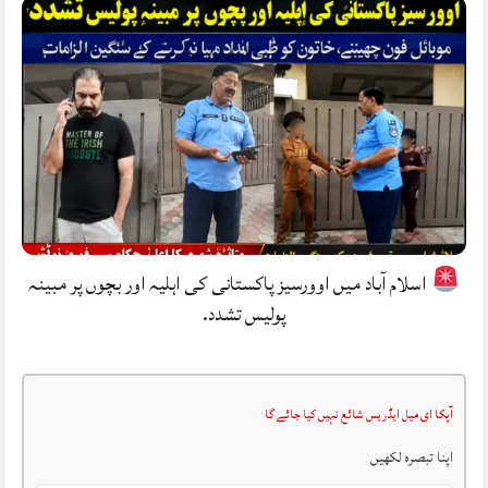
اسلام آباد میں اوورسیز پاکستانی کی اہلیہ اور بچوں پر مبینہ
پولیس تشدد.
آپکا ای میل ایڈریس شائع نہیں کیا جائے گا
اپنا تبصرہ لکھیں