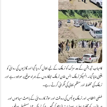
کامیاب آپریشن کے بعد سڑک کو ٹریفک کے لیے بحال کر دیا گیا اور گاڑیوں کی روانی کو
یقینی بنایا گیا۔ انسپکٹر ٹریفک انس خان ٹریفک اہلکاروں کے ہمراہ موقع پر موجود رہے اور
ٹریفک کی محفوظ اور منظم بحالی کی نگرانی کرتے رہے۔
ضلعی انتظامیہ اور ٹریفک پولیس کی بروقت اور مؤثر کارروائی کے باعث سیاحوں اور
مسافروں کو محفوظ سفری سہولیات فراہم کی گئیں، جبکہ ٹریفک عملہ مسلسل موقع پر