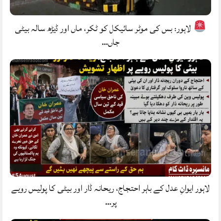
لاہور: بس کی موٹر سائیکل کو ٹکر، ماں اور ڈیڑھ سالہ بیٹی
جاں…
لاہور ایوانِ عدل کے باہر احتجاج، ریحانہ ڈار اور بیٹی کا پولیس رویے
پر…