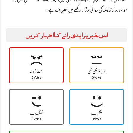
موجود رہ کر ٹریفک کی روانی برقرار رکھنے میں مصروف ہے۔
اس خبر پر اپنی رائے کا اظہار کریں
بہتر ہو سکتی تھی
سخت نا پسند
0 Votes
0 Votes
اچھی ہے
ٹھیک ہے
0 Votes
0 Votes