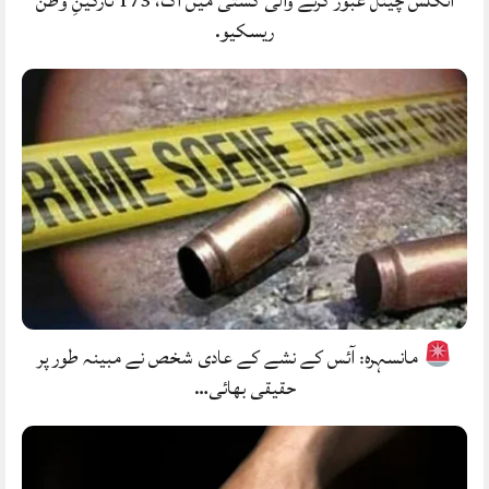
انگلش چینل عبور کرنے والی کشتی میں آگ، 173 تارکینِ وطن
ریسکیو.
مانسہرہ: آئس کے نشے کے عادی شخص نے مبینہ طور پر
حقیقی بھائی…