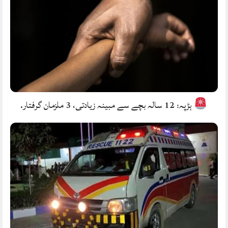
ہڑپہ: 12 سالہ بچے سے مبینہ زیادتی، 3 ملزمان گرفتار.