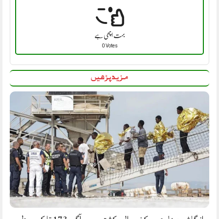
بہت اچھی ہے
0 Votes
مزید پڑھیں