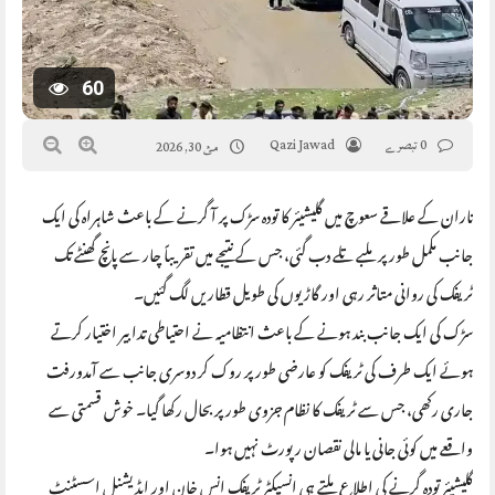
60
0 تبصرے
Qazi Jawad
مئ 30, 2026
ناران کے علاقے سعوچ میں گلیشیئر کا تودہ سڑک پر آ گرنے کے باعث شاہراہ کی ایک
جانب مکمل طور پر ملبے تلے دب گئی، جس کے نتیجے میں تقریباً چار سے پانچ گھنٹے تک
ٹریفک کی روانی متاثر رہی اور گاڑیوں کی طویل قطاریں لگ گئیں۔
سڑک کی ایک جانب بند ہونے کے باعث انتظامیہ نے احتیاطی تدابیر اختیار کرتے
ہوئے ایک طرف کی ٹریفک کو عارضی طور پر روک کر دوسری جانب سے آمدورفت
جاری رکھی، جس سے ٹریفک کا نظام جزوی طور پر بحال رکھا گیا۔ خوش قسمتی سے
واقعے میں کوئی جانی یا مالی نقصان رپورٹ نہیں ہوا۔
گلیشیئر تودہ گرنے کی اطلاع ملتے ہی انسپکٹر ٹریفک انس خان اور ایڈیشنل اسسٹنٹ