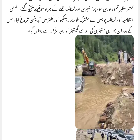
کمشنر مظہر محمود فوری طور پر مشینری اور ٹریفک عملے کے ہمراہ موقع پر پہنچ گئے۔ ضلعی
انتظامیہ اور ٹریفک پولیس نے مشترکہ طور پر ریسکیو اور کلیئرنس آپریشن شروع کیا، جس
کے دوران بھاری مشینری کی مدد سے گلیشیئر اور ملبہ سڑک سے ہٹا دیا گیا۔