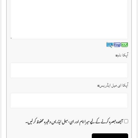
آپکا نام
*
آپکا ای میل ایڈریس
*
آئیندہ تبصرہ کرنے کے لیے میرا نام اور ای-میل ایڈریس وغیرہ محفوظ کر لیں۔