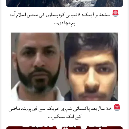
سانحۂ براڈ پیک: 5 نیپالی کوہ پیماؤں کی میتیں اسلام آباد
پہنچا دی…
25 سال بعد پاکستانی شہری امریکہ سے ڈی پورٹ، ماضی
کے ایک سنگین…