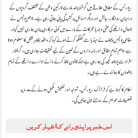
رپورٹس کے مطابق علاقے میں گزشتہ چند ماہ سے تارکین وطن کے مختلف گروپوں کے
درمیان روزگار، رہائش اور دیگر مسائل پر کشیدگی پائی جاتی رہی ہے۔ تاہم پولیس نے
تاحال واقعے کی حتمی وجہ یا محرکات کے بارے میں کوئی سرکاری بیان جاری نہیں کیا۔
مقامی پولیس چیف نے میڈیا سے گفتگو کرتے ہوئے کہا کہ واقعہ بظاہر قتل کا معلوم ہوتا
ہے، تاہم تمام حقائق اور ذمہ داروں کے تعین کے لیے تحقیقات جاری ہیں۔ گرفتار
افراد سے پوچھ گچھ کی جا رہی ہے جبکہ قانون نافذ کرنے والے ادارے واقعے کے تمام
پہلوؤں کا جائزہ لے رہے ہیں۔
حکام کا کہنا ہے کہ فرانزک رپورٹس، شواہد اور تفتیش مکمل ہونے کے بعد مزید
تفصیلات عوام کے سامنے لائی جائیں گی۔
اس خبر پر اپنی رائے کا اظہار کریں