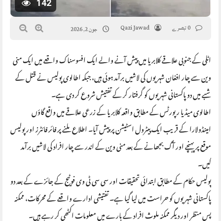
142
0 تبصرے
Qazi Jawad
جون 2, 2026
اٹلی کے جنوبی علاقے کلابریا میں پیش آنے والے ایک افسوسناک واقعے میں ایک منی
وین سے چار افغان شہریوں کی لاشیں برآمد ہوئی ہیں، جبکہ اطالوی پولیس نے قتل کے
شبے میں دو پاکستانی شہریوں کو گرفتار کر کے تفتیش شروع کر دی ہے۔
اطالوی میڈیا رپورٹس کے مطابق واقعہ کلابریا کے زرعی علاقے میں واقع گاؤں
امینڈولارا کے قریب ایک پیٹرول اسٹیشن پر پیش آیا۔ اطلاع ملنے پر فائر فائٹرز اور پولیس
موقع پر پہنچے اور آگ بجھانے کے بعد منی وین کے اندر سے چار افراد کی لاشیں برآمد
کیں۔
پولیس حکام کے مطابق ابتدائی تحقیقات اور سی سی ٹی وی فوٹیج کے جائزے کے بعد دو
پاکستانی شہریوں کو حراست میں لیا گیا ہے۔ تفتیشی ادارے واقعے کے محرکات، ممکنہ
پس منظر اور دیگر ممکنہ ملوث افراد کے بارے میں معلومات اکٹھی کر رہے ہیں۔