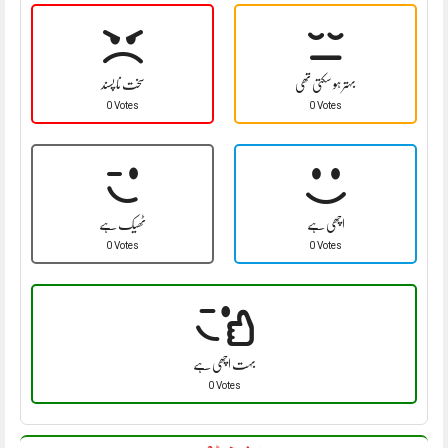
بہتر ہو سکتی تھی
سخت نا پسند
0 Votes
0 Votes
اچھی ہے
ٹھیک ہے
0 Votes
0 Votes
بہت اچھی ہے
0 Votes
مزید پڑھیں