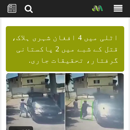
Skip
to
content
اٹلی میں 4 افغان شہری ہلاک،
قتل کے شبے میں 2 پاکستانی
گرفتار، تحقیقات جاری.