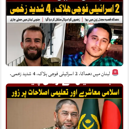
لبنان میں دھماکا، 2 اسرائیلی فوجی ہلاک، 4 شدید زخمی.