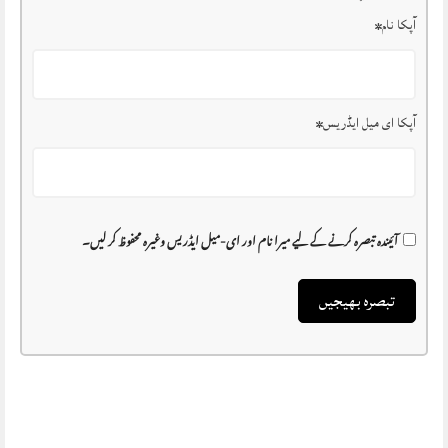
آپکا نام
*
آپکا ای میل ایڈریس
*
آئیندہ تبصرہ کرنے کے لیے میرا نام اور ای-میل ایڈریس وغیرہ محفوظ کر لیں۔