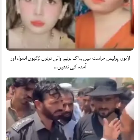
لاہور: پولیس حراست میں ہلاک ہونے والی دونوں لڑکیوں انمول اور
آمنہ کی تدفین…