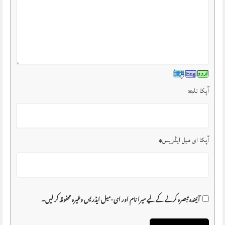
آپکا نام
*
آپکا ای میل ایڈریس
*
آئیندہ تبصرہ کرنے کے لیے میرا نام اور ای-میل ایڈریس وغیرہ محفوظ کر لیں۔