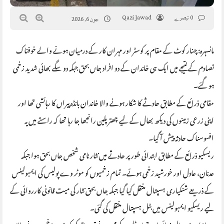
0 تبصرے
Qazi Jawad
جون 6, 2026
مانسہرہ: چنار کوٹ کے مقام پر کوسٹر اور مہران کار کے درمیان ہونے والے خوفناک
تصادم کے نتیجے میں ایک ہی خاندان کے دو افراد جاں بحق جبکہ دو سگے بھائی شدید زخمی
ہو گئے۔
مقامی ذرائع کے مطابق حادثے کا شکار ہونے والا خاندان بانڈہ پیراں کا رہائشی تھا اور
اپنی زرعی زمینوں کی دیکھ بھال کے لیے چھترپلین رانجھا جا رہا تھا کہ راستے میں یہ
افسوسناک حادثہ پیش آ گیا۔
ریسکیو ذرائع کے مطابق ابتدائی طور پر حادثے میں نثار نامی شخص جاں بحق ہوا جبکہ
عدنان، عادل اور خورشید زخمی ہوئے۔ تمام زخمیوں کو موٹر وے پولیس کی ایمبولینس
کے ذریعے شنکیاری ہسپتال منتقل کیا گیا جبکہ جاں بحق نثار کی میت قانونی کارروائی کے
لیے ریسکیو ایمبولینس میں بٹل ہسپتال منتقل کی گئی۔
بعد ازاں ہسپتال ذرائع اور تھانہ بٹل کے محرر نے تصدیق کی کہ شدید زخمی ہونے والا