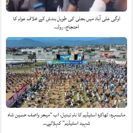
اوگی علی آباد میں بجلی کی طویل بندش کے خلاف عوام کا
احتجاج، روڈ…
مانسہرہ: ٹھاکرہ اسٹیڈیم کا نام تبدیل، اب “میجر واصف حسین شاہ
شہید اسٹیڈیم” کہلائے…