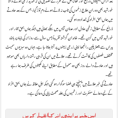
خورشید بھی دورانِ علاج زخموں کی تاب نہ لاتے ہوئے دم توڑ گیا، جس کے بعد حادثے
میں جاں بحق افراد کی تعداد دو ہو گئی۔
ذرائع کے مطابق زخمی عادل اور عدنان آپس میں سگے بھائی ہیں جبکہ جاں بحق نثار اور
خورشید آپس میں کزن تھے۔ خاندان گزشتہ تقریباً بیس سال سے روزانہ کی بنیاد پر بانڈہ
پیراں سے چھترپلین رانجھا اپنی زرعی زمینوں پر آتا جاتا رہا ہے، جہاں وہ سبزیوں سمیت
مختلف فصلوں کی کاشت کرتے تھے۔ علاقے میں ان کی قریبی رشتہ داریاں بھی موجود
ہیں اور حادثے والے روز بھی وہ معمول کے مطابق اپنے کھیتوں کی طرف جا رہے
تھے۔
حادثے کی خبر علاقے میں پہنچتے ہی فضا سوگوار ہو گئی جبکہ اہلِ علاقہ نے جاں بحق افراد
کے لیے دعائے مغفرت اور زخمیوں کی جلد صحت یابی کی دعا کی ہے۔
اس خبر پر اپنی رائے کا اظہار کریں