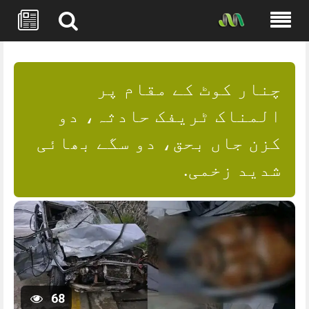
Skip
to
content
چنار کوٹ کے مقام پر
المناک ٹریفک حادثہ، دو
کزن جاں بحق، دو سگے بھائی
شدید زخمی.
68