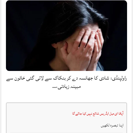
راولپنڈی: شادی کا جھانسہ دے کر بنکاک سے لائی گئی خاتون سے
مبینہ زیادتی،…
آپکا ای میل ایڈریس شائع نہیں کیا جائے گا
اپنا تبصرہ لکھیں