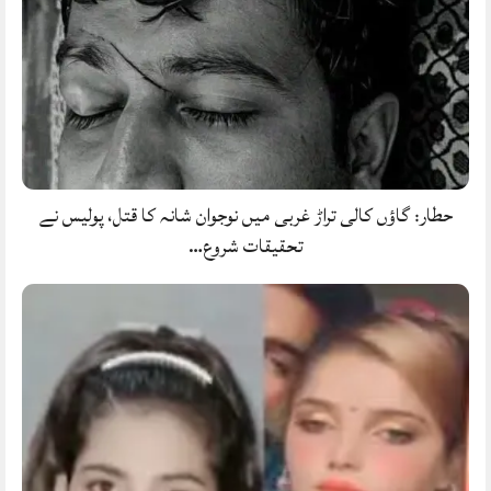
حطار: گاؤں کالی تراڑ غربی میں نوجوان شانہ کا قتل، پولیس نے
تحقیقات شروع…