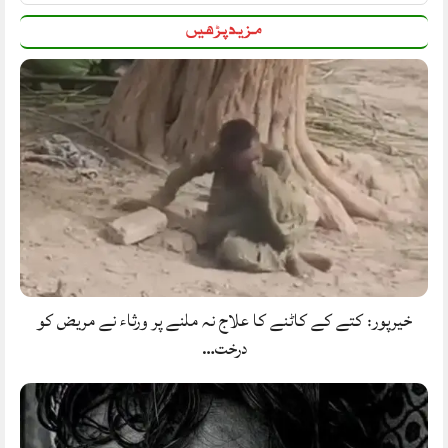
مزید پڑھیں
خیرپور: کتے کے کاٹنے کا علاج نہ ملنے پر ورثاء نے مریض کو
درخت…