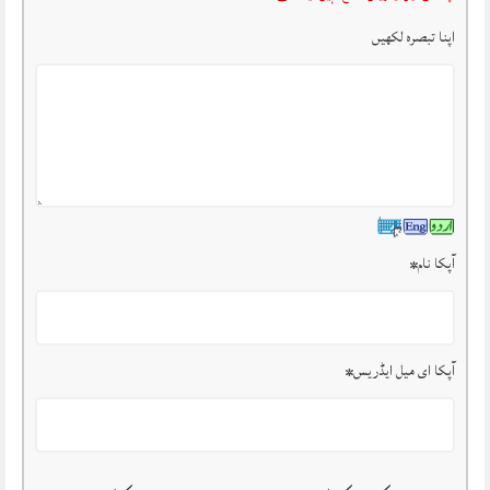
اپنا تبصرہ لکھیں
آپکا نام
*
آپکا ای میل ایڈریس
*