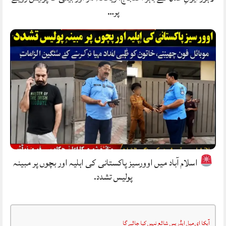
پر…
اسلام آباد میں اوورسیز پاکستانی کی اہلیہ اور بچوں پر مبینہ
پولیس تشدد.
آپکا ای میل ایڈریس شائع نہیں کیا جائے گا