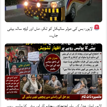
لاہور: بس کی موٹر سائیکل کو ٹکر، ماں اور ڈیڑھ سالہ بیٹی
جاں…
لاہور ایوانِ عدل کے باہر احتجاج، ریحانہ ڈار اور بیٹی کا پولیس رویے