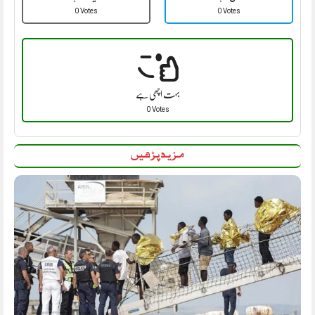
0 Votes
0 Votes
بہت اچھی ہے
0 Votes
مزید پڑھیں