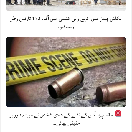
انگلش چینل عبور کرنے والی کشتی میں آگ، 173 تارکینِ وطن
ریسکیو.
مانسہرہ: آئس کے نشے کے عادی شخص نے مبینہ طور پر
حقیقی بھائی…