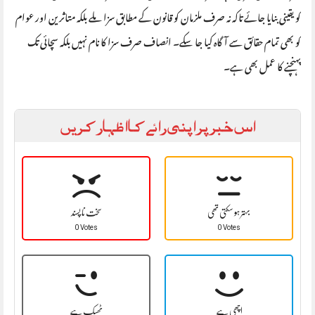
کو یقینی بنایا جائے تاکہ نہ صرف ملزمان کو قانون کے مطابق سزا ملے بلکہ متاثرین اور عوام
کو بھی تمام حقائق سے آگاہ کیا جا سکے۔ انصاف صرف سزا کا نام نہیں بلکہ سچائی تک
پہنچنے کا عمل بھی ہے۔
اس خبر پر اپنی رائے کا اظہار کریں
بہتر ہو سکتی تھی
سخت نا پسند
0 Votes
0 Votes
اچھی ہے
ٹھیک ہے