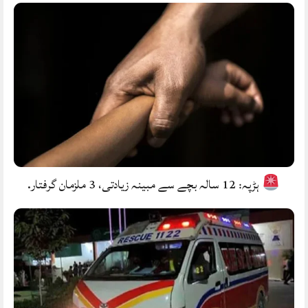
ہڑپہ: 12 سالہ بچے سے مبینہ زیادتی، 3 ملزمان گرفتار.