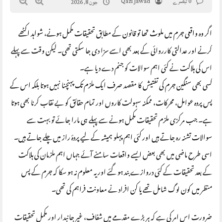
0 تبصرے
Qazi Jawad
جون 8, 2026
اگر وہ واقعی جرم میں ملوث تھا تو قانون کے مطابق تحقیقات مکمل ہونے، شواہد اکٹھے
کرنے اور عدالتی کارروائی کے بعد بھی اسے سزا دی جا سکتی تھی۔ لیکن وقت سے پہلے
اس کی ہلاکت نے کئی اہم سوالات کو جنم دے دیا ہے۔
کسی بھی سنگین جرم کی تفتیش کا مقصد صرف ایک ملزم تک پہنچنا نہیں ہوتا بلکہ اس کے
پس پردہ عوامل، محرکات، ممکنہ سہولت کاروں اور تمام حقائق کو بے نقاب کرنا بھی ہوتا
ہے۔ جب مرکزی ملزم تحقیقات مکمل ہونے سے پہلے ہی مارا جائے تو بہت سے
سوالات تشنہ رہ جاتے ہیں اور کئی اہم پہلو ہمیشہ کے لیے پردۂ راز میں چلے جاتے ہیں۔
اسی طرح ماضی میں بھی بعض ایسے واقعات سامنے آئے جہاں اہم ملزمان کی ہلاکت
کے بعد تحقیقات کے کئی دروازے بند ہو گئے اور یہ معلوم نہ ہو سکا کہ جرم کے پس
منظر میں کون لوگ شامل تھے یا کن افراد نے معاونت فراہم کی تھی۔
ضرورت اس امر کی ہے کہ ہر بڑے مقدمے میں شفاف، غیر جانبدار اور مکمل تحقیقات