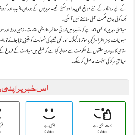
کے لیے روزگار کے نئے مواقع بھی پیدا ہو سکتے تھے۔ سردیوں کے دوران مانسہرہ اور گر
تک کوئی جامع حکمت عملی سامنے نہیں آ سکی۔
سیاحتی ماہرین کا بھی ماننا ہے کہ مانسہرہ میں قدرتی مناظر، تاریخی مقامات، مذہبی ورثہ اور 
سہولیات، بہتر انفراسٹرکچر، مؤثر مارکیٹنگ اور نجی شعبے کی شمولیت کو یقینی بنایا جائے تو م
مقامی کاروباری حلقوں نے حکومت سے مطالبہ کیا ہے کہ ضلع میں سیاحت کے فروغ کے لیے
سیاحتی مرکز کی حیثیت حاصل کر سکے۔
اس خبر پر اپنی ر
بہت اچھی ہے
اچھی ہے
ٹھ
s
0 Votes
0 Votes