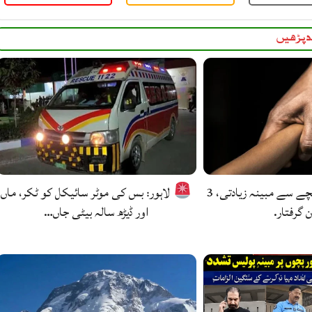
 پڑھیں
ہڑپہ: 12 سالہ بچے سے مبینہ زیادتی، 3
لاہور: بس کی موٹر سائیکل کو ٹکر، ماں
ن گرفتار.
اور ڈیڑھ سالہ بیٹی جاں…