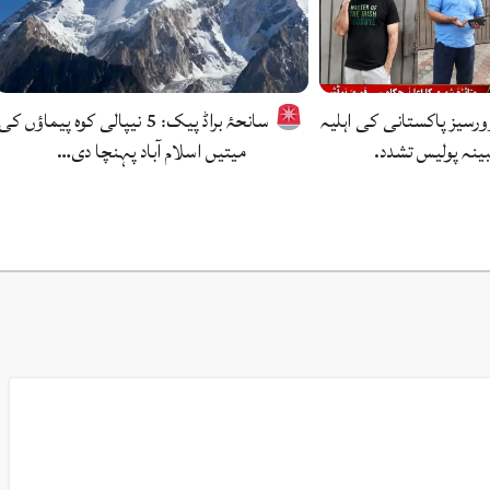
وورسیز پاکستانی کی اہلیہ
سانحۂ براڈ پیک: 5 نیپالی کوہ پیماؤں کی
بینہ پولیس تشدد.
میتیں اسلام آباد پہنچا دی…