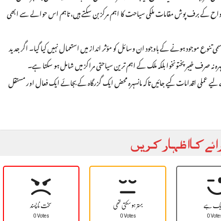
دونواح کے برف پوش مقامات ملکی سیاحت کا اہم مرکز بن سکتے ہیں، تاہم اس حوالے سے ابھی
موسمی تنوع موجود ہونے کے باوجود ان وسائل کو مؤثر انداز میں استعمال نہیں کیا گیا۔ اگر جدید
انسہرہ نہ صرف خیبر پختونخوا بلکہ ملک کے اہم ترین سیاحتی مراکز میں شامل ہو سکتا ہے۔
 عملی اقدامات کیے جائیں تاکہ مانسہرہ محض ایک گزرگاہ کے بجائے ایک فعال اور مستقل
ائے کا اظہار کریں
یک ہے
بہتر ہو سکتی تھی
سخت نا پسند
0 Votes
0 Votes
0 Vote