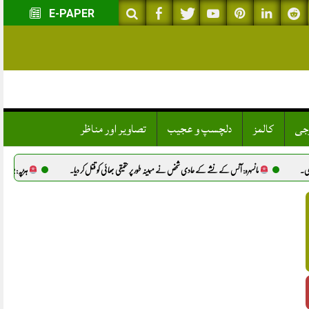
E-PAPER
وجی
کالمز
دلچسپ و عجیب
تصاویر اور مناظر
: آئس کے نشے کے عادی شخص نے مبینہ طور پر حقیقی بھائی کو قتل کر دیا.
ہڑپہ: 12 سالہ بچے سے مبینہ زیادتی، 3 ملزمان گرفتار.