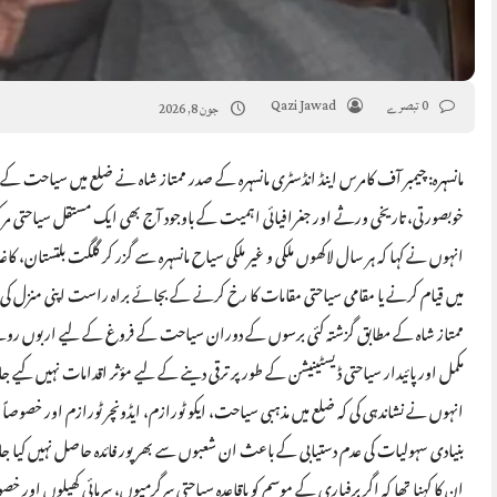
0 تبصرے
Qazi Jawad
جون 8, 2026
مانسہرہ: چیمبر آف کامرس اینڈ انڈسٹری مانسہرہ کے صدر ممتاز شاہ نے ضلع میں سیاحت کے 
خوبصورتی، تاریخی ورثے اور جغرافیائی اہمیت کے باوجود آج بھی ایک مستقل سیاحتی م
انہوں نے کہا کہ ہر سال لاکھوں ملکی و غیر ملکی سیاح مانسہرہ سے گزر کر گلگت بلتستان، کاغ
میں قیام کرنے یا مقامی سیاحتی مقامات کا رخ کرنے کے بجائے براہ راست اپنی منزل کی ج
ممتاز شاہ کے مطابق گزشتہ کئی برسوں کے دوران سیاحت کے فروغ کے لیے اربوں روپے مالیت
مکمل اور پائیدار سیاحتی ڈیسٹینیشن کے طور پر ترقی دینے کے لیے مؤثر اقدامات نہیں کیے ج
انہوں نے نشاندہی کی کہ ضلع میں مذہبی سیاحت، ایکو ٹورازم، ایڈونچر ٹورازم اور خصوصاً 
بنیادی سہولیات کی عدم دستیابی کے باعث ان شعبوں سے بھرپور فائدہ حاصل نہیں کیا جا
ان کا کہنا تھا کہ اگر برفباری کے موسم کو باقاعدہ سیاحتی سرگرمیوں، سرمائی کھیلوں اور خص