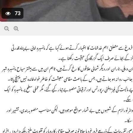
73
فروغ سے متعلق اہم خدشات کا اظہار کرتے ہوئے کہا ہے کہ مانسہرہ اپنی بے پناہ قدرتی
رکز کے بجائے صرف ایک گزرگاہ کی حیثیت رکھتا ہے۔
ان ویلی، ناران اور دیگر شمالی علاقوں کا رخ کرتے ہیں، تاہم ان میں سے بیشتر سیاح مانسہرہ شہر
انب روانہ ہو جاتے ہیں، جس کے باعث مقامی معیشت کو خاطر خواہ فائدہ نہیں پہنچ پاتا۔
 کی فیزیبلٹی رپورٹس اور ترقیاتی منصوبے تیار کیے گئے، مگر عملی سطح پر مانسہرہ کو ایک
ا سکے۔
ونٹر ٹورازم کے شعبوں میں بے شمار مواقع موجود ہیں، لیکن مناسب منصوبہ بندی، تشہیر اور
 سکا۔
وصی تقریبات کے ذریعے فروغ دیا جاتا تو نہ صرف مقامی کاروبار کو تقویت ملتی بلکہ ہزاروں افراد