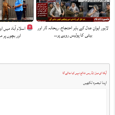
لاہور ایوانِ عدل کے باہر احتجاج، ریحانہ ڈار اور
اسلام آباد میں ا
بیٹی کا پولیس رویے پر…
اور بچوں پر م
آپکا ای میل ایڈریس شائع نہیں کیا جائے گا
اپنا تبصرہ لکھیں