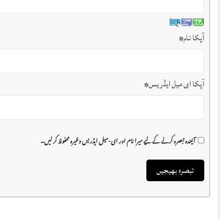
آپکا نام
*
آپکا ای میل ایڈریس
*
آئیندہ تبصرہ کرنے کے لیے میرا نام اور ای-میل ایڈریس وغیرہ محفوظ کر لیں۔