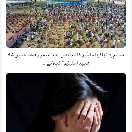
مانسہرہ: ٹھاکرہ اسٹیڈیم کا نام تبدیل، اب “میجر واصف حسین شاہ
شہید اسٹیڈیم” کہلائے…