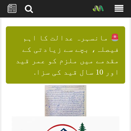
Skip
to
content
مانسہرہ عدالت کا اہم
فیصلہ، بچے سے زیادتی کے
مقدمے میں ملزم کو عمر قید
اور 10 سال قید کی سزا.