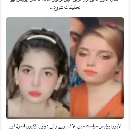
تحقیقات شروع…
لاہور: پولیس حراست میں ہلاک ہونے والی دونوں لڑکیوں انمول اور