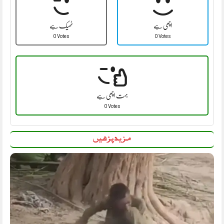
اچھی ہے
ٹھیک ہے
0 Votes
0 Votes
بہت اچھی ہے
0 Votes
مزید پڑھیں