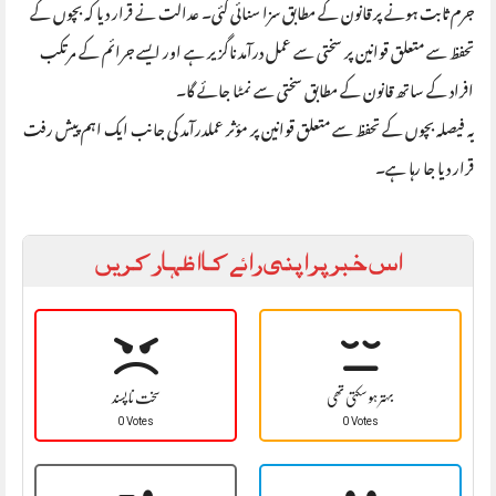
جرم ثابت ہونے پر قانون کے مطابق سزا سنائی گئی۔ عدالت نے قرار دیا کہ بچوں کے
تحفظ سے متعلق قوانین پر سختی سے عمل درآمد ناگزیر ہے اور ایسے جرائم کے مرتکب
افراد کے ساتھ قانون کے مطابق سختی سے نمٹا جائے گا۔
یہ فیصلہ بچوں کے تحفظ سے متعلق قوانین پر مؤثر عملدرآمد کی جانب ایک اہم پیش رفت
قرار دیا جا رہا ہے۔
اس خبر پر اپنی رائے کا اظہار کریں
بہتر ہو سکتی تھی
سخت نا پسند
0 Votes
0 Votes