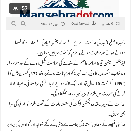
57
0 تبصرے
Qazi Jawad
جون 27, 2026
مانسہرہ: ضلع مانسہرہ کی عدالت نے بچے کے ساتھ جنسی زیادتی کے مقدمے کا فیصلہ
سناتے ہوئے جرم ثابت ہونے پر ملزم کو سخت سزائیں سنا دیں۔
ایڈیشنل سیشن جج 6 صائمہ عاصم نے مقدمے کی سماعت مکمل ہونے کے بعد ملزم نواز
ولد گلاب، سکنہ مدینہ کالونی، ڈب نمبر 2 کو جرم ثابت ہونے پر دفعہ 377 پاکستان پینل کوڈ
(PPC) کے تحت 10 سال قید اور ایک لاکھ روپے جرمانے کی سزا سنائی۔ جرمانہ ادا نہ
کرنے کی صورت میں ملزم کو مزید تین ماہ قید بھگتنا ہوگی۔
عدالت نے مزید چائلڈ پروٹیکشن ایکٹ کی متعلقہ دفعات کے تحت ملزم کو عمر قید کی سزا
بھی سنائی۔
عدالتی فیصلے کے مطابق استغاثہ کی جانب سے پیش کیے گئے شواہد اور گواہوں کی بنیاد پر