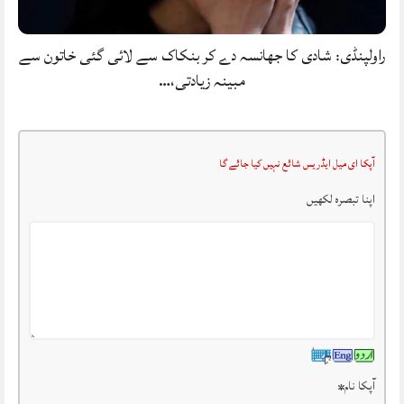
راولپنڈی: شادی کا جھانسہ دے کر بنکاک سے لائی گئی خاتون سے
مبینہ زیادتی،…
آپکا ای میل ایڈریس شائع نہیں کیا جائے گا
اپنا تبصرہ لکھیں
آپکا نام
*