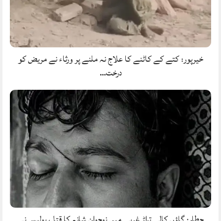
خیرپور: کتے کے کاٹنے کا علاج نہ ملنے پر ورثاء نے مریض کو
درخت…
حطار: گاؤں کالی تراڑ غربی میں نوجوان شانہ کا قتل، پولیس نے