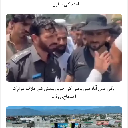
آمنہ کی تدفین…
اوگی علی آباد میں بجلی کی طویل بندش کے خلاف عوام کا
احتجاج، روڈ…