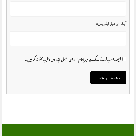
آپکا ای میل ایڈریس
*
آئیندہ تبصرہ کرنے کے لیے میرا نام اور ای-میل ایڈریس وغیرہ محفوظ کر لیں۔