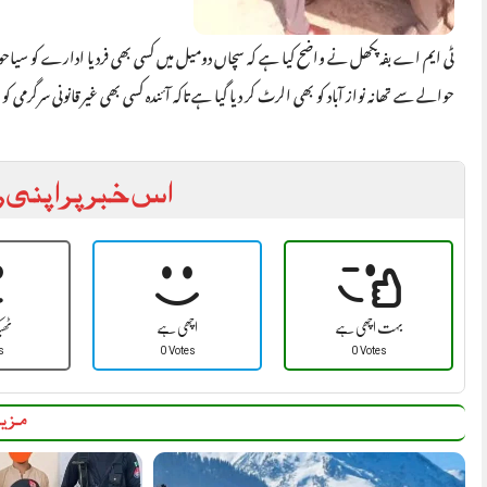
حوالے سے تھانہ نواز آباد کو بھی الرٹ کر دیا گیا ہے تاکہ آئندہ کسی بھی غیر قانونی سرگرمی ک
اس خبر پر اپنی ر
بہت اچھی ہے
اچھی ہے
ٹھ
s
0 Votes
0 Votes
مزید