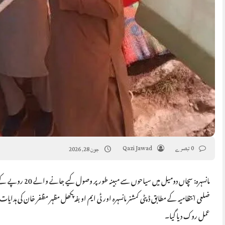
0 تبصرے
Qazi Jawad
جون 28, 2026
مانسہرہ: سچاں دومیل میں سیاحوں سے مبینہ طور پر وصول کیے جانے والے 20 روپے کے غیر قانونی ٹیکس کا سلسلہ ضلعی انتظامیہ کی مداخلت کے بعد فوری طور پر بند کر دیا گیا۔
ضلعی انتظامیہ کے مطابق ڈپٹی کمشنر مانسہرہ اور ٹی ایم او بفہ پکھل مظہر مظفر خان کی ہدایا
عمل روک دیا گیا۔