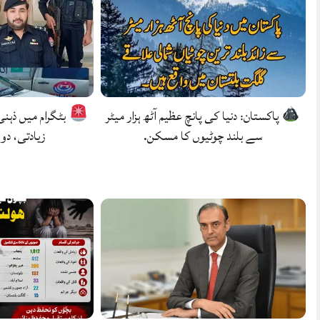
پاکستان: دنیا کی پانچ عظیم آٹھ ہزار میٹر
بٹگرام میں ذہن
سے بلند چوٹیوں کا مسکن.
زیادتی، دو 