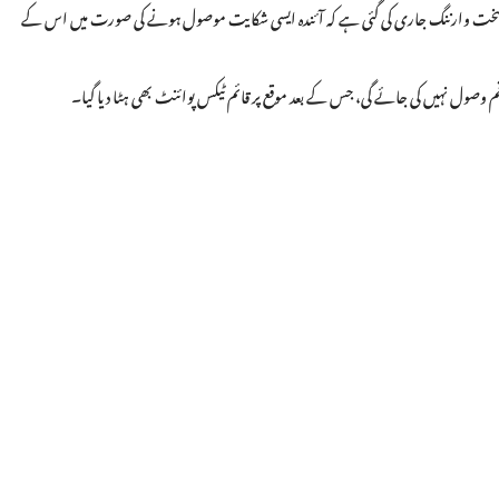
ر کے سخت وارننگ جاری کی گئی ہے کہ آئندہ ایسی شکایت موصول ہونے کی صورت میں اس کے
م وصول نہیں کی جائے گی، جس کے بعد موقع پر قائم ٹیکس پوائنٹ بھی ہٹا دیا گیا۔