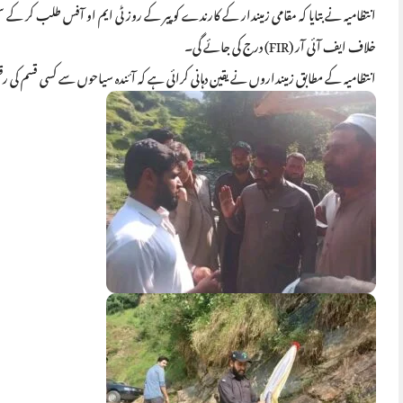
انتظامیہ نے بتایا کہ مقامی زمیندار کے کارندے کو پیر کے روز ٹی ایم او آفس طلب ک
خلاف ایف آئی آر (FIR) درج کی جائے گی۔
انتظامیہ کے مطابق زمینداروں نے یقین دہانی کرائی ہے کہ آئندہ سیاحوں سے کسی قسم کی رق