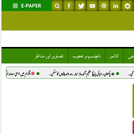
E-PAPER
وجی
کالمز
دلچسپ و عجیب
تصاویر اور مناظر
 پانچ عظیم آٹھ ہزار میٹر سے بلند چوٹیوں کا مسکن.
بٹگرام میں ذہنی معذور لڑکی سے مبینہ زیادتی، دو ملزمان گرفتار.