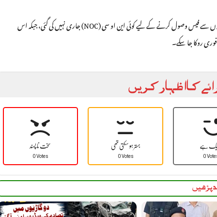
ٹی ایم اے بفہ پکھل نے واضح کیا ہے کہ سچاں دومیل میں کسی بھی فرد یا ادارے کو سیاحوں سے فیس وصول کرنے کے لیے کوئی این او سی (NOC) جاری نہیں کی گئی، جبکہ اس
و فوری روکا جا سکے۔
ائے کا اظہار کریں
یک ہے
بہتر ہو سکتی تھی
سخت نا پسند
0 Votes
0 Votes
0 Vote
 پڑھیں