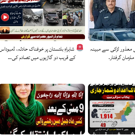
ی معذور لڑکی سے مبینہ
شاہراہِ بلتستان پر خوفناک حادثہ، ڈمبوداس
ملزمان گرفتار.
کے قریب دو گاڑیوں میں تصادم کی…