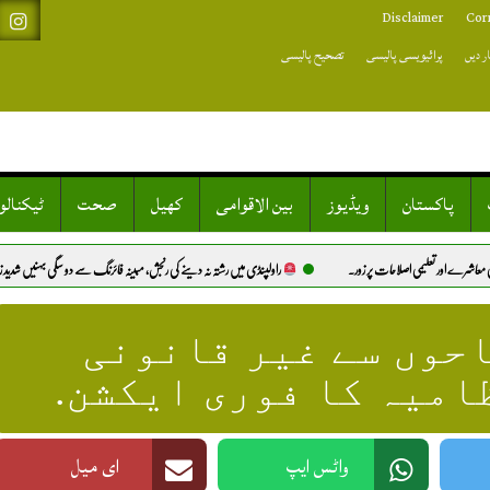
Disclaimer
Cor
ر دیں
پرائیویسی پالیسی
تصحیح پالیسی
پاکستان
ویڈیوز
بین الاقوامی
کھیل
صحت
ٹیکنال
راولپنڈی میں رشتہ نہ دینے کی رنجش، مبینہ فائرنگ سے دو سگی بہنیں شدید زخمی.
پاکستان: دنیا کی
حوں سے غیر قانونی
امیہ کا فوری ایکشن.
واٹس ایپ
ای میل