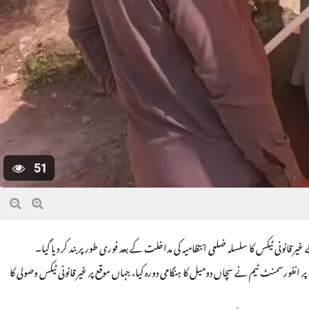
51
ت پر انفورسمنٹ ٹیم نے سچاں دومیل کا ہنگامی دورہ کیا، جہاں موقع پر غیر قانونی ٹیکس وصولی کا