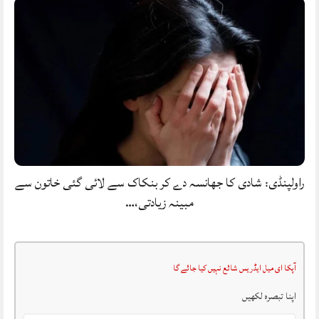
راولپنڈی: شادی کا جھانسہ دے کر بنکاک سے لائی گئی خاتون سے
مبینہ زیادتی،…
آپکا ای میل ایڈریس شائع نہیں کیا جائے گا
اپنا تبصرہ لکھیں