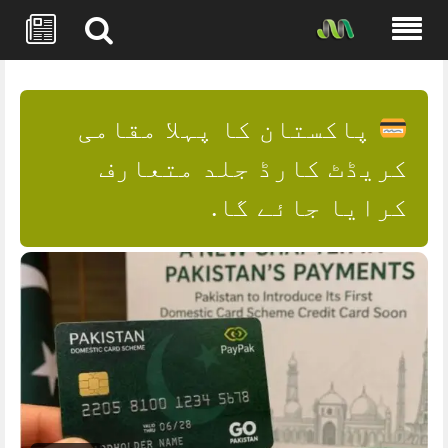
Skip
to
content
پاکستان کا پہلا مقامی
کریڈٹ کارڈ جلد متعارف
کرایا جائے گا.