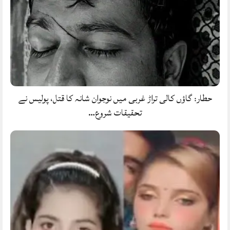
حطار: گاؤں کالی تراڑ غربی میں نوجوان شانہ کا قتل، پولیس نے
تحقیقات شروع…