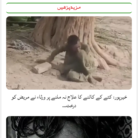
مزید پڑھیں
خیرپور: کتے کے کاٹنے کا علاج نہ ملنے پر ورثاء نے مریض کو
درخت…