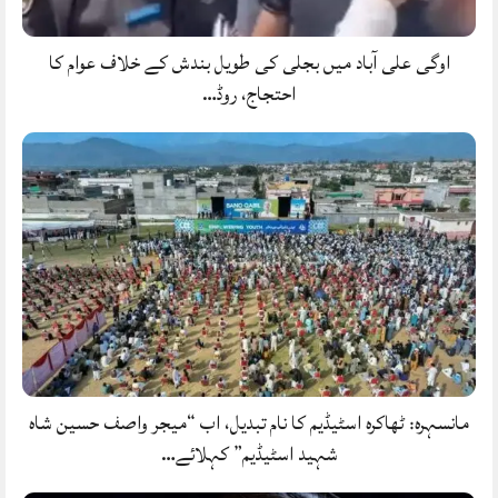
اوگی علی آباد میں بجلی کی طویل بندش کے خلاف عوام کا
احتجاج، روڈ…
مانسہرہ: ٹھاکرہ اسٹیڈیم کا نام تبدیل، اب “میجر واصف حسین شاہ
شہید اسٹیڈیم” کہلائے…