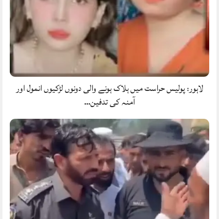
لاہور: پولیس حراست میں ہلاک ہونے والی دونوں لڑکیوں انمول اور
آمنہ کی تدفین…