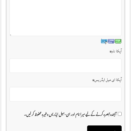
آپکا نام
*
آپکا ای میل ایڈریس
*
آئیندہ تبصرہ کرنے کے لیے میرا نام اور ای-میل ایڈریس وغیرہ محفوظ کر لیں۔