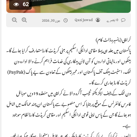
62
0 تبصرے
Qazi Jawad
جون 30, 2026
کراچی (مانسہرہ ڈاٹ کام)
پاکستان میں جلد ہی پہلا مقامی ادائیگی اسکیم پر مبنی کریڈٹ کارڈ متعارف کرایا جائے گا۔
بینکوں اور مالیاتی اداروں کو آن لائن بینکاری کی خدمات فراہم کرنے والا ادارہ ون
لنک، اسٹیٹ بینک آف پاکستان اور ممبر بینکوں کے تعاون سے پے پاک (PayPak)
کریڈٹ کارڈ جاری کرے گا۔
ون لنک کے چیف ایگزیکٹو نجیب آگرہ والا نے کراچی میں منعقدہ 19ویں موبائل
کامرس کانفرنس کے موقع پر بتایا کہ اس منصوبے سے پاکستان ان چند ممالک میں شامل
ہو جائے گا جن کے پاس اپنی قومی ادائیگی اسکیم اور مقامی کریڈٹ کارڈ نظام موجود
ہے۔
انہوں نے کہا کہ پے پاک کریڈٹ کارڈ ملک بھر میں قابلِ استعمال ہوگا، جبکہ صارفین