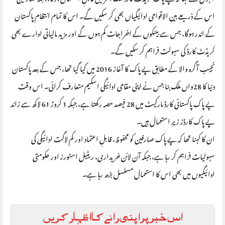
اس کے ذریعے بین الاقوامی ادائیگیاں بھی کر سکیں گے۔ اس کا تمام انتظام پاکستان
کے اندر ہوگا، جس سے بینکوں کے اخراجات کم ہوں گے اور مزید مالیاتی ادارے بھی
کریڈٹ کارڈ کی سہولت فراہم کر سکیں گے۔
نجیب آگرہ والا کے مطابق پے پاک کا آغاز 2016 میں کیا گیا تھا، جس کے بعد پاکستان
دنیا کا 28واں ملک بنا جس نے اپنی مقامی ادائیگی اسکیم متعارف کرائی۔ اس وقت
پے پاک پاکستانی کارڈ مارکیٹ میں 28 فیصد حصہ رکھتا ہے، جبکہ 1 کروڑ 61 لاکھ سے زائد
پے پاک کارڈز زیرِ استعمال ہیں۔
ان کا کہنا تھا کہ پے پاک صارفین کو محفوظ، قابلِ اعتماد اور کم لاگت ادائیگی کی
سہولیات فراہم کر رہا ہے، جبکہ آن لائن خریداری، ریٹیل اسٹورز اور حکومتی
ادائیگیوں میں بھی اس کا استعمال مسلسل بڑھ رہا ہے۔
اس خبر پر اپنی رائے کا اظہار کریں