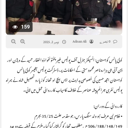
159
0 تبصرے
Adnan Ali
نومبر 2, 2025
کولئ پالس کوہستان: انسپکٹر جنرل آف پولیس خیبر پختونخوا ذوالفقار حمید کے ویژن اور
ڈی آئی جی ہزارہ ناصر محمود ستی کے احکامات پر، ڈسٹرکٹ پولیس آفیسر کولئ پالس
کوہستان امجد حسین کی خصوصی ہدایت پر ایس ایچ او تھانہ کوز پارو تحصیل شاہ نے ہمراہ
پولیس نفری جرائم پیشہ عناصر کے خلاف کامیاب کارروائی عمل میں لائی۔
کارروائی کے دوران:
• غلام نبی عرف نبو ولد سنگ پارس، جو مقدمہ علت 35/25 بجرم
506/188/148/149 میں مطلوب تھا، کو گرفتار کیا گیا۔ملزم کے قبضہ سے دو عدد