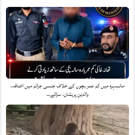
مانسہرہ میں کم عمر بچوں کے خلاف جنسی جرائم میں اضافہ،
والدین پریشان، سزائے…