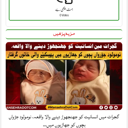
بہت اچھی ہے
0 Votes
مزید پڑھیں
گجرات میں انسانیت کو جھنجھوڑ دینے والا واقعہ، نومولود جڑواں
بچوں کو جھاڑیوں میں…