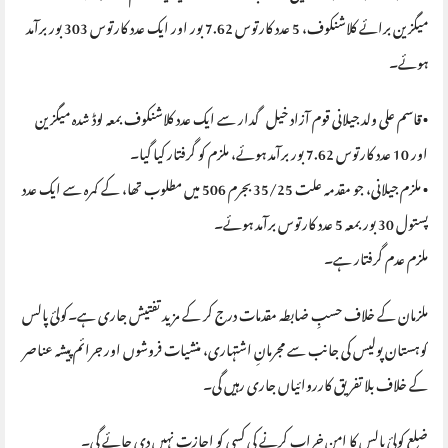
میگزین برائے کلاشنکوف، 5 عدد کارتوس 7.62 بور اور ایک عدد کارتوس 303 بور برآمد
ہوئے۔
• قاسم علی ولد جیلانی قوم آزاد خیل گدار سے ایک عدد کلاشنکوف بمعہ لوڈ شدہ میگزین
اور 10 عدد کارتوس 7.62 بور برآمد ہوئے، ملزم کو گرفتار کیا گیا۔
• ملزم جیلانی، جو مقدمہ علت 35/25 بجرم 506 میں مطلوب تھا، کے کمرہ سے ایک عدد
پستول 30 بور بمعہ 5 عدد کارتوس برآمد ہوئے۔
ملزم عدم گرفتار ہے۔
ملزمان کے خلاف حسبِ ضابطہ مقدمات درج کر کے مزید تفتیش جاری ہے۔کولئ پالس
کوہستان پولیس کی جانب سے مجرمانِ اشتہاری، منشیات فروشوں اور جرائم پیشہ عناصر
کے خلاف بلا تفریق کارروائیاں جاری رہیں گی۔
ضلع کولئ پالس کا امن خراب کرنے کی کسی کو اجازت نہیں دی جائے گی۔