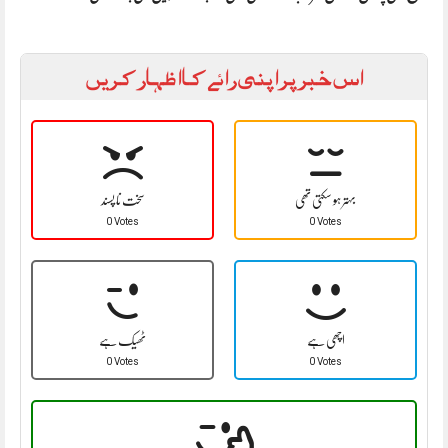
اس خبر پر اپنی رائے کا اظہار کریں
بہتر ہو سکتی تھی
سخت نا پسند
0 Votes
0 Votes
اچھی ہے
ٹھیک ہے
0 Votes
0 Votes