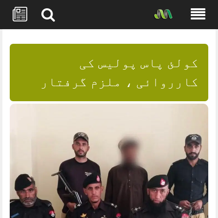
Skip
to
content
کولئ پاس پولیس کی
کارروائی ، ملزم گرفتار