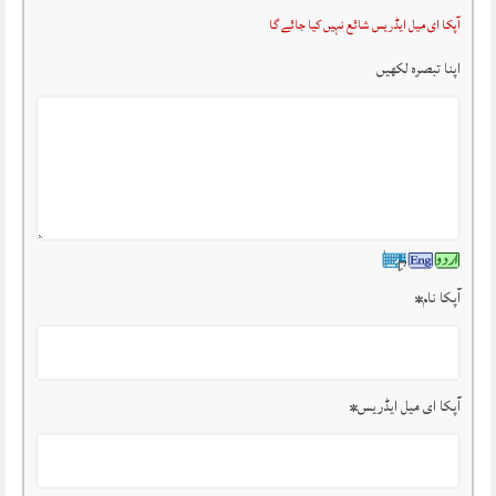
آپکا ای میل ایڈریس شائع نہیں کیا جائے گا
اپنا تبصرہ لکھیں
آپکا نام
*
آپکا ای میل ایڈریس
*