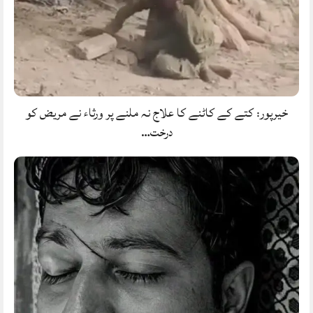
خیرپور: کتے کے کاٹنے کا علاج نہ ملنے پر ورثاء نے مریض کو
درخت…