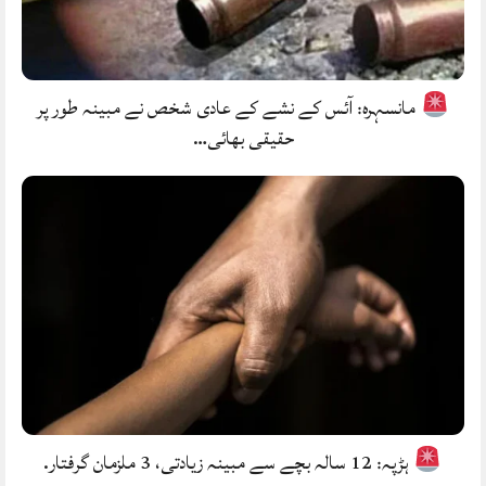
مانسہرہ: آئس کے نشے کے عادی شخص نے مبینہ طور پر
حقیقی بھائی…
ہڑپہ: 12 سالہ بچے سے مبینہ زیادتی، 3 ملزمان گرفتار.