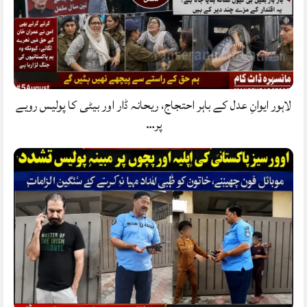
لاہور ایوانِ عدل کے باہر احتجاج، ریحانہ ڈار اور بیٹی کا پولیس رویے
پر…