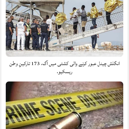
انگلش چینل عبور کرنے والی کشتی میں آگ، 173 تارکینِ وطن
ریسکیو.