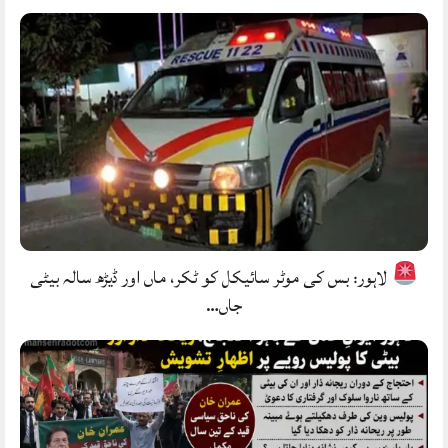
لاہور: بس کی موٹر سائیکل کو ٹکر، ماں اور ڈیڑھ سالہ بیٹی
جاں…