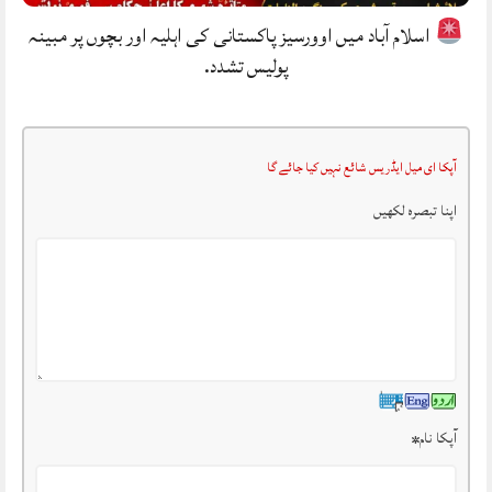
اسلام آباد میں اوورسیز پاکستانی کی اہلیہ اور بچوں پر مبینہ
پولیس تشدد.
آپکا ای میل ایڈریس شائع نہیں کیا جائے گا
اپنا تبصرہ لکھیں
آپکا نام
*