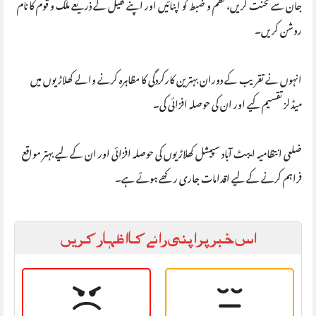
جان سے محنت کریں، نظم و ضبط کو اپنائیں اور اپنے کھیل کے ذریعے ملک و قوم کا نام
روشن کریں۔
انہوں نے تقریب کے دوران بہترین کارکردگی کا مظاہرہ کرنے والے کھلاڑیوں میں
میڈلز تقسیم کیے اور ان کی حوصلہ افزائی کی۔
ضلعی انتظامیہ ایبٹ آباد سپیشل کھلاڑیوں کی حوصلہ افزائی اور ان کے لیے بہتر مواقع
فراہم کرنے کے لیے اقدامات جاری رکھے ہوئے ہے۔
اس خبر پر اپنی رائے کا اظہار کریں