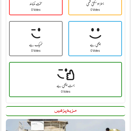
بہتر ہو سکتی تھی
سخت نا پسند
0 Votes
0 Votes
اچھی ہے
ٹھیک ہے
0 Votes
0 Votes
بہت اچھی ہے
0 Votes
مزید پڑھیں