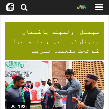
Skip
to
content
سپیشل اولمپکس پاکستان
ریجنل گیمز خیبر پختونخوا
کے تحت منعقدہ تقریب
192