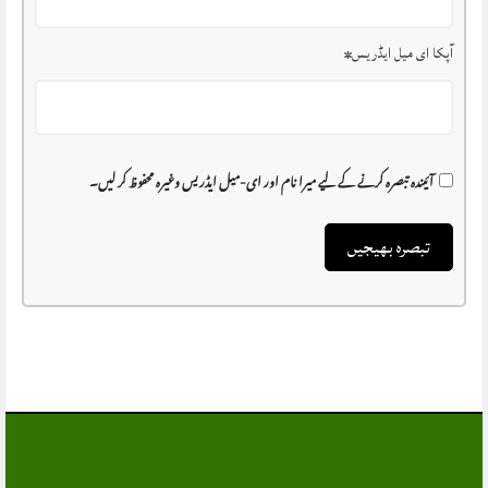
آپکا ای میل ایڈریس
*
آئیندہ تبصرہ کرنے کے لیے میرا نام اور ای-میل ایڈریس وغیرہ محفوظ کر لیں۔