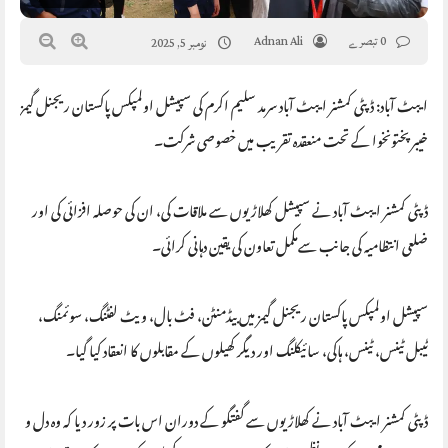
0 تبصرے
Adnan Ali
نومبر 5, 2025
ایبٹ آباد: ڈپٹی کمشنر ایبٹ آباد سرمد سلیم اکرم کی سپیشل اولمپکس پاکستان ریجنل گیمز
خیبر پختونخوا کے تحت منعقدہ تقریب میں خصوصی شرکت۔
ڈپٹی کمشنر ایبٹ آباد نے سپیشل کھلاڑیوں سے ملاقات کی، ان کی حوصلہ افزائی کی اور
ضلعی انتظامیہ کی جانب سےمکمل تعاون کی یقین دہانی کرائی۔
سپیشل اولمپکس پاکستان ریجنل گیمز میں بیڈمنٹن، فٹ بال، ویٹ لفٹنگ، سوئمنگ،
ٹیبل ٹینس، ٹینس، ہاکی، سائیکلنگ اور دیگر کھیلوں کے مقابلوں کا انعقاد کیا گیا۔
ڈپٹی کمشنر ایبٹ آباد نے کھلاڑیوں سے گفتگو کے دوران اس بات پر زور دیا کہ وہ دل و