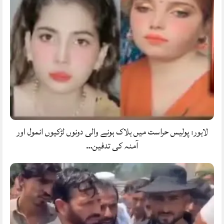
لاہور: پولیس حراست میں ہلاک ہونے والی دونوں لڑکیوں انمول اور
آمنہ کی تدفین…