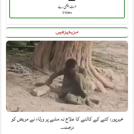
بہت اچھی ہے
0 Votes
مزید پڑھیں
خیرپور: کتے کے کاٹنے کا علاج نہ ملنے پر ورثاء نے مریض کو
درخت…