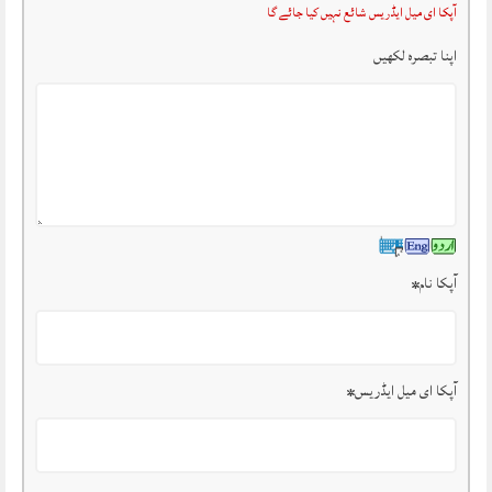
آپکا ای میل ایڈریس شائع نہیں کیا جائے گا
اپنا تبصرہ لکھیں
آپکا نام
*
آپکا ای میل ایڈریس
*