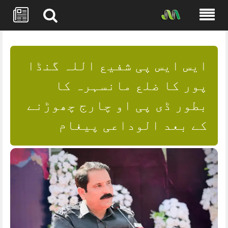
Skip
to
content
ایس ایس پی شفیع اللہ گنڈا
پور کا ضلع مانسہرہ کا
بطور ڈی پی او چارج چھوڑنے
کے بعد الوداعی پیغام