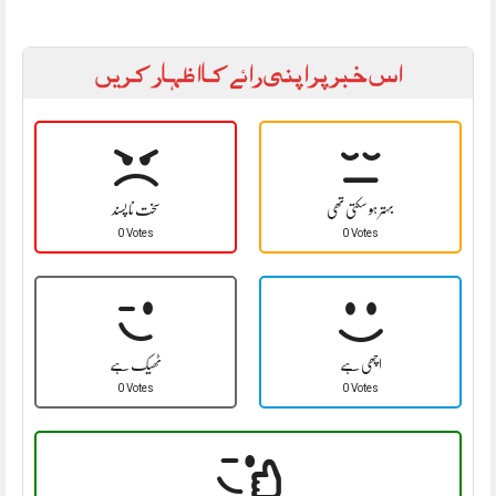
اس خبر پر اپنی رائے کا اظہار کریں
بہتر ہو سکتی تھی
سخت نا پسند
0 Votes
0 Votes
اچھی ہے
ٹھیک ہے
0 Votes
0 Votes