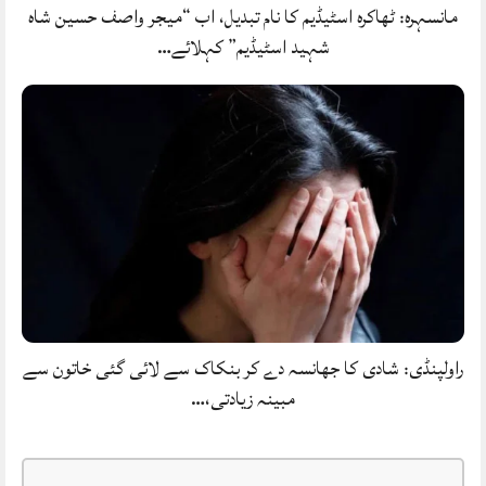
مانسہرہ: ٹھاکرہ اسٹیڈیم کا نام تبدیل، اب “میجر واصف حسین شاہ
شہید اسٹیڈیم” کہلائے…
راولپنڈی: شادی کا جھانسہ دے کر بنکاک سے لائی گئی خاتون سے
مبینہ زیادتی،…