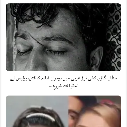
حطار: گاؤں کالی تراڑ غربی میں نوجوان شانہ کا قتل، پولیس نے
تحقیقات شروع…