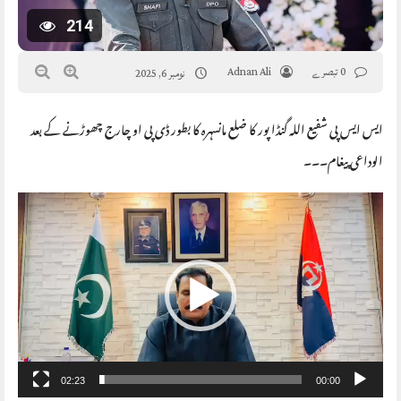
214
0 تبصرے
Adnan Ali
نومبر 6, 2025
ایس ایس پی شفیع اللہ گنڈا پور کا ضلع مانسہرہ کا بطور ڈی پی او چارج چھوڑنے کے بعد
الوداعی پیغام۔۔۔
Video
Player
02:23
00:00