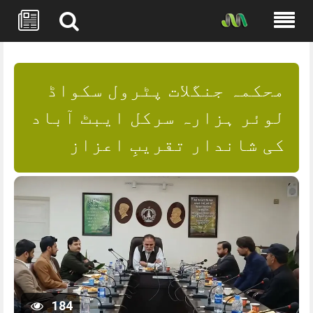
Skip
to
content
محکمہ جنگلات پٹرول سکواڈ
لوئر ہزارہ سرکل ایبٹ آباد
کی شاندار تقریبِ اعزاز
184