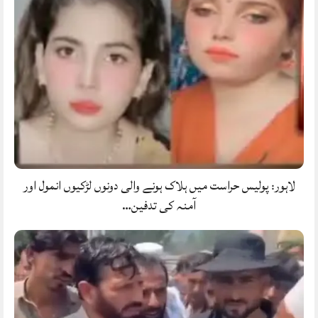
لاہور: پولیس حراست میں ہلاک ہونے والی دونوں لڑکیوں انمول اور
آمنہ کی تدفین…