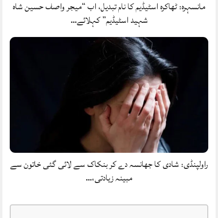
مانسہرہ: ٹھاکرہ اسٹیڈیم کا نام تبدیل، اب “میجر واصف حسین شاہ
شہید اسٹیڈیم” کہلائے…
راولپنڈی: شادی کا جھانسہ دے کر بنکاک سے لائی گئی خاتون سے
مبینہ زیادتی،…