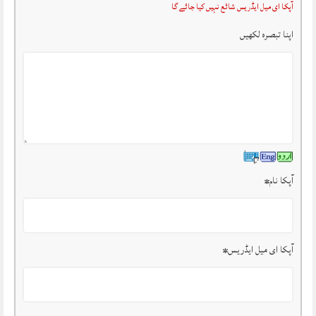
آپکا ای میل ایڈریس شائع نہیں کیا جائے گا
اپنا تبصرہ لکھیں
آپکا نام
*
آپکا ای میل ایڈریس
*