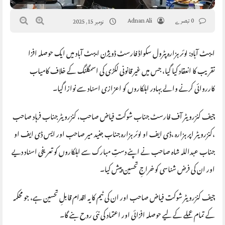
0 تبصرے
Adnan Ali
نومبر 15, 2025
ایبٹ آباد: لوئر ہزارہ پٹرول سکواڈ فارسٹ ڈویژن ایبٹ آباد میں ایک حوصلہ افزا
تقریب کا انعقاد کیا گیا، جس میں غیر قانونی لکڑی کی اسمگلنگ کے خلاف کامیاب
کارروائی کرنے والے بہادر اہلکاروں کو اعزازی اسناد سے نوازا گیا۔
چیف کنزرویٹر آف فارسٹ جناب شوکت فیاض صاحب، کنزرویٹر جناب فرہاد صاحب
،کنزرویٹر اپر ہزارہ ،ڈی ایف او لوئر ہزارہ جناب جنید میر صاحب اور ایس ڈی ایف او
جناب عبداللہ شاہ صاحب نے اپنے دستِ مبارک سے اہلکاروں کو تعریفی اسناد دیے
اور ان کی فرض شناسی کو خراجِ تحسین پیش کیا۔
چیف کنزرویٹر شوکت فیاض صاحب اور ان کی ٹیم کا یہ اقدام قابلِ تحسین ہے، جو محکمہ
کے تمام عملے کے لیے حوصلہ افزائی اور اعتماد کی نئی روح بنے گا۔