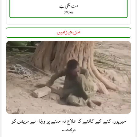
بہت اچھی ہے
0 Votes
مزید پڑھیں
خیرپور: کتے کے کاٹنے کا علاج نہ ملنے پر ورثاء نے مریض کو
درخت…