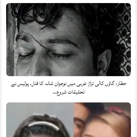
حطار: گاؤں کالی تراڑ غربی میں نوجوان شانہ کا قتل، پولیس نے
تحقیقات شروع…