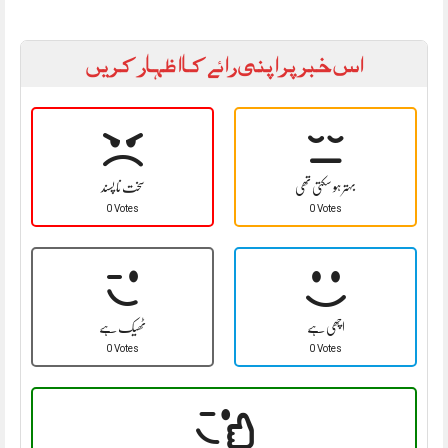
اس خبر پر اپنی رائے کا اظہار کریں
بہتر ہو سکتی تھی
سخت نا پسند
0 Votes
0 Votes
اچھی ہے
ٹھیک ہے
0 Votes
0 Votes