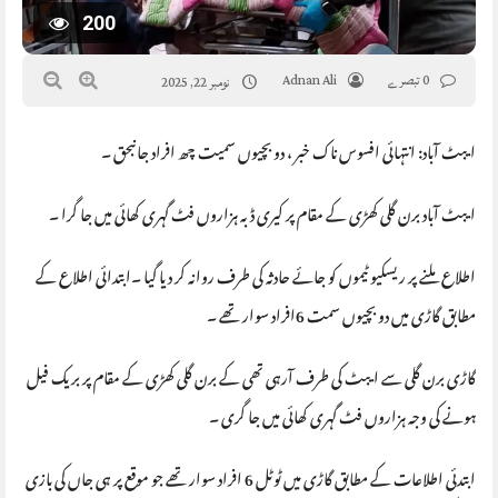
200
0 تبصرے
Adnan Ali
نومبر 22, 2025
ایبٹ آباد: انتہائی افسوس ناک خبر ، دو بچیوں سمیت چھ افراد جانبحق ۔
ایبٹ آباد برن گلی کھڑی کے مقام پر کیری ڈبہ ہزاروں فٹ گہری کھائی میں جا گرا ۔
اطلاع ملنے پر ریسکیو ٹیموں کو جائے حادثہ کی طرف روانہ کر دیا گیا ۔ابتدائی اطلاع کے
مطابق گاڑی میں دو بچیوں سمت 6افراد سوار تھے ۔
گاڑی برن گلی سے ایبٹ کی طرف آرہی تھی کے برن گلی کھڑی کے مقام پر بریک فیل
ہونے کی وجہ ہزاروں فٹ گہری کھائی میں جا گری ۔
ابتدئی اطلاعات کے مطابق گاڑی میں ٹوٹل 6 افراد سوار تھے جو موقع پر ہی جاں کی بازی