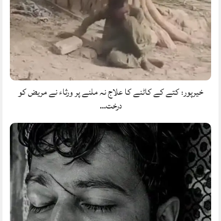
خیرپور: کتے کے کاٹنے کا علاج نہ ملنے پر ورثاء نے مریض کو
درخت…