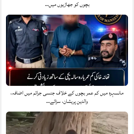
بچوں کو جھاڑیوں میں…
مانسہرہ میں کم عمر بچوں کے خلاف جنسی جرائم میں اضافہ،
والدین پریشان، سزائے…