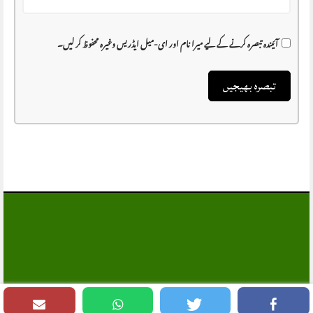
آئیندہ تبصرہ کرنے کے لیے میرا نام اور ای-میل ایڈریس وغیرہ محفوظ کر لیں۔
MANSEHRA.COM
, All Rights Reserved®
© 1997 - 2026