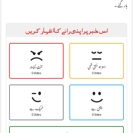
ہار گئے ۔
اس خبر پر اپنی رائے کا اظہار کریں
بہتر ہو سکتی تھی
سخت نا پسند
0 Votes
0 Votes
اچھی ہے
ٹھیک ہے
0 Votes
0 Votes