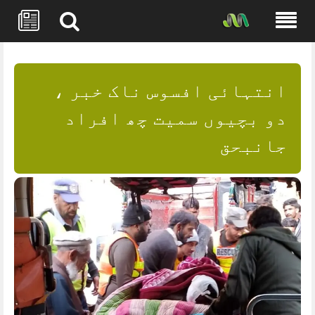
Skip
to
content
انتہائی افسوس ناک خبر ،
دو بچیوں سمیت چھ افراد
جانبحق