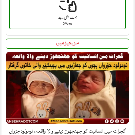
بہت اچھی ہے
0 Votes
مزید پڑھیں
گجرات میں انسانیت کو جھنجھوڑ دینے والا واقعہ، نومولود جڑواں