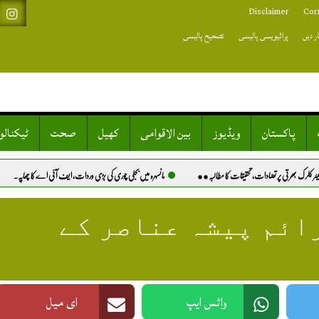
Disclaimer
Cor
ر دیں
پرائیویسی پالیسی
تصحیح پالیسی
پاکستان
ویڈیوز
بین الاقوامی
کھیل
صحت
ٹیکنال
قیقات کا مطالبہ**
مانسہرہ میں بجلی چوری کی بڑی وردات، ایف آئی اے کا چھاپہ.
خیرپور: کتے کے کاٹنے کا
ائم پیشہ عناصر کے
واٹس ایپ
ای میل