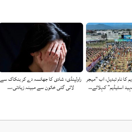
یم کا نام تبدیل، اب “میجر
راولپنڈی: شادی کا جھانسہ دے کر بنکاک سے
ید اسٹیڈیم” کہلائے…
لائی گئی خاتون سے مبینہ زیادتی،…