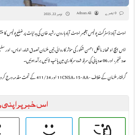
0 تبصرے
Adnan Ali
نومبر 22, 2025
ایبٹ آباد: ڈسٹرکٹ پولیس آفیسر ایبٹ آباد ہارون رشید خان کی ہدایات پر ضلع پولیس ک
عدد خنجر، اور 06 عدد پانی کی سرقہ شدہ سرکاری مین پائپ لائنیں برآمد ہوئیں۔
گرفتار ملزمان کے خلاف -11CNSA، 15-AA اور 411/34 کے تحت مقدمہ درج کر دیے گئے۔ایبٹ آباد پولیس کی جرائم پیشہ عناصر کے خلاف کارروائیاں مسلسل جاری ہیں۔
اس خبر پر اپنی ر