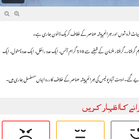
ا منشیات فروشوں اور جرائم پیشہ عناصر کے خلاف کریک ڈائون جاری ہے۔
ایس ایچ او تھانہ مانگل احسن شکور کی مؤثر کاروائی،تین ملزمان تصدق شاہ، اویس، اور سلیم گرفتار۔گرفتار ملزمان کے قبضے سے 510 گرام آئس، ایک عدد رائفل، ایک عدد پستول، ایک
ائے کا اظہار کریں