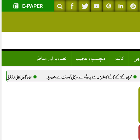
E-PAPER
وجی
کالمز
دلچسپ و عجیب
تصاویر اور مناظر
 علاج نہ ملنے پر ورثاء نے مریض کو درخت سے باندھ دیا.
حطار: گاؤں کالی تراڑ غربی میں نوجوان شانہ کا قتل، پولیس ن