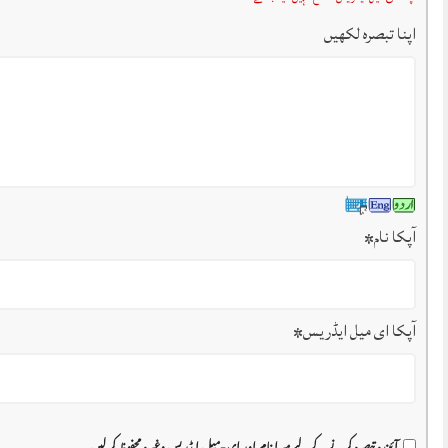
اپنا تبصرہ لکھیں
آپکا نام
*
آپکا ای میل ایڈریس
*
آئیندہ تبصرہ کرنے کے لیے میرا نام اور ای-میل ایڈریس وغیرہ محفوظ کر لیں۔