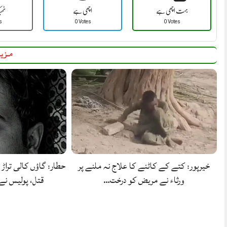
بہت اچھی ہے
اچھی ہے
ٹھ
s
0 Votes
0 Votes
مزید
خیرپور: کتے کے کاٹنے کا علاج نہ ملنے پر
حطار: گاؤں کالی تراڑ 
ورثاء نے مریض کو درخت…
قتل، پولیس ن