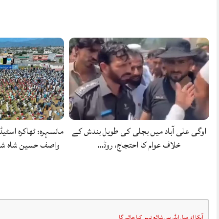
اوگی علی آباد میں بجلی کی طویل بندش کے
مانسہرہ: ٹھاکرہ اسٹیڈ
خلاف عوام کا احتجاج، روڈ…
واصف حسین شاہ شہ
آپکا ای میل ایڈریس شائع نہیں کیا جائے گا