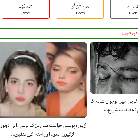
یک ہے
بہتر ہو سکتی تھی
سخت نا پسند
0 Votes
0 Votes
0 Vote
 پڑھیں
غربی میں نوجوان شانہ کا
ے تحقیقات شروع…
لاہور: پولیس حراست میں ہلاک ہونے والی دونوں
لڑکیوں انمول اور آمنہ کی تدفین…