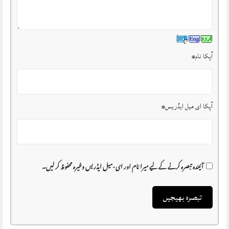
آپکا نام
*
آپکا ای میل ایڈریس
*
آئیندہ تبصرہ کرنے کے لیے میرا نام اور ای-میل ایڈریس وغیرہ محفوظ کر لیں۔