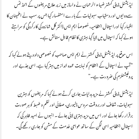
ایڈیشنل ڈپٹی کمشنر ضیاء الرحمان نے وارڈز میں زیر علاج مریضوں کے اٹنڈنٹس
سےدوایوں اور دستیاب سہولیات کے بارے استفسار کیا جس پر سب نے اطمینان کا
اظہار کیاُ اوراسپتال انتظامیہ، خصوصاً ایم ایس ڈاکٹر گل شازدہ کی کارکردگی کو سراہتے
ہوئے کہا کہ اسپتال میں لایا گیا بہتری کا نظام قابل ستائش ہے۔
اس موقع پر ایڈیشنل ڈپٹی کمشنر نے ایم ایس صاحب کو خصوصی داد دیتے ہوئے کہا کہ
“آپ نے اسپتال کے انتظام کو نہایت عمدہ انداز میں بہتر کیا ہے، اسی جذبے اور
پروفیشنلزم کی ضرورت ہے۔”
ایڈیشنل ڈپٹی کمشنر نے مزید ہدایات جاری کرتے ہوئے کہا کہ مریضوں کو بہترین
سہولیات، شفاف اور بروقت سروس ڈلیوری، صفائی اور نظم و ضبط کو ہر صورت
برقرار رکھا جائے اور اس میں مزید بہتری لائی جائے ۔ انہوں نے امید ظاہر کی کہ
اسپتال انتظامیہ اسی لگن کے ساتھ عوامی خدمت کے مشن کو جاری رکھے گی۔