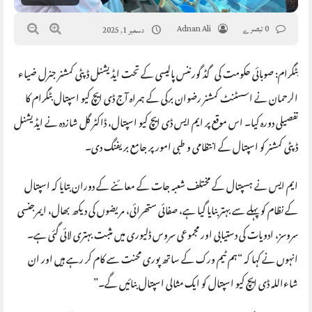
0 تبصرے
Adnan Ali
دسمبر 1, 2025
بٹگرام: صوبائی حکومت کی گڈ گورننس پالیسی کے تحت ایڈیشنل ڈپٹی کمشنر جنرل ضیاء
الرحمان نے اسسٹنٹ کمشنر رضوان برکی کے ہمراہ آج ڈی ایچ کیو اسپتال بٹگرام کا
تفصیلی دورہ کیا۔ اس موقع پر ایم ایس ڈی ایچ کیو اسپتال، ڈاکٹر گل شازدہ نے ایڈیشنل
ڈپٹی کمشنر کو اسپتال کے انتظامی و طبی امور پر جامع بریفنگ دی۔
ایم ایس نے ہسپتال کے مختلف شعبہ جات کے معائنے کے دوران بتایا کہ اسپتال
کے نظام کو پہلے سے بہتر بنایا گیا ہے، صفائی ستھرائی، مریضوں کی دیکھ بھال، ایمرجنسی
سروسز، ادویات کی دستیابی اور مجموعی سروس ڈلیوری میں مثبت بہتری لائی گئی ہے۔
انہوں نے کہا کہ “ہم ٹیم ورک کے ساتھ پوری محنت سے کام کر رہے ہیں اور ان
شاءاللہ ڈی ایچ کیو اسپتال کو ایک مثالی اسپتال بنائیں گے۔”