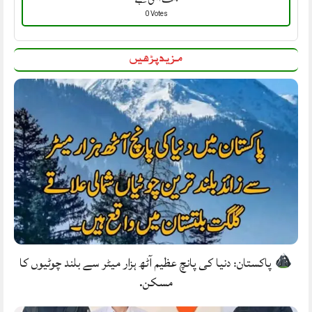
0 Votes
مزید پڑھیں
پاکستان: دنیا کی پانچ عظیم آٹھ ہزار میٹر سے بلند چوٹیوں کا
مسکن.