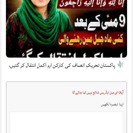
پاکستان تحریکِ انصاف کی کارکن ارم اکمل انتقال کر گئیں.
آپکا ای میل ایڈریس شائع نہیں کیا جائے گا
اپنا تبصرہ لکھیں