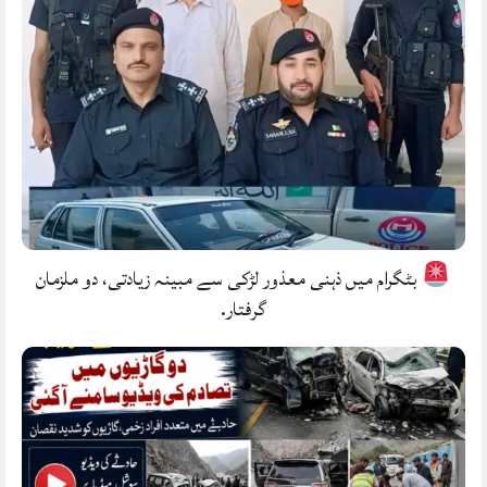
بٹگرام میں ذہنی معذور لڑکی سے مبینہ زیادتی، دو ملزمان
گرفتار.