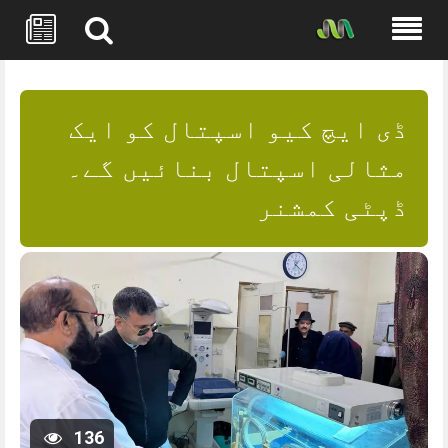
Skip
to
content
ڈی ایچ کیو اسپتال کو ایک
مثالی اسپتال بنائیں گے۔
ڈپٹی کمشنر
136