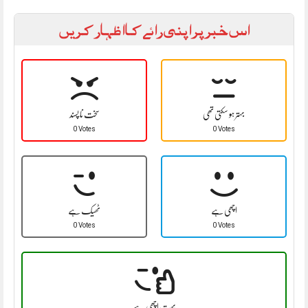
اس خبر پر اپنی رائے کا اظہار کریں
بہتر ہو سکتی تھی
سخت نا پسند
0 Votes
0 Votes
اچھی ہے
ٹھیک ہے
0 Votes
0 Votes
بہت اچھی ہے