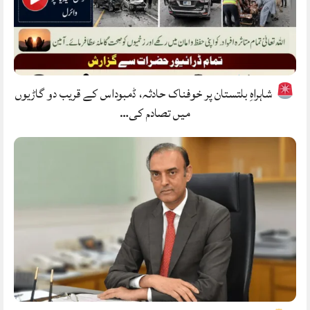
شاہراہِ بلتستان پر خوفناک حادثہ، ڈمبوداس کے قریب دو گاڑیوں
میں تصادم کی…