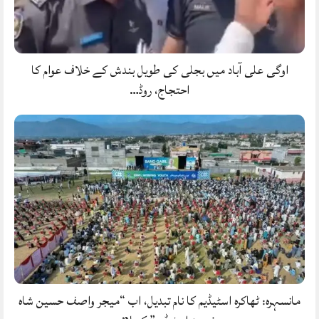
اوگی علی آباد میں بجلی کی طویل بندش کے خلاف عوام کا
احتجاج، روڈ…
مانسہرہ: ٹھاکرہ اسٹیڈیم کا نام تبدیل، اب “میجر واصف حسین شاہ