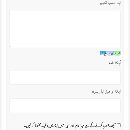
اپنا تبصرہ لکھیں
آپکا نام
*
آپکا ای میل ایڈریس
*
آئیندہ تبصرہ کرنے کے لیے میرا نام اور ای-میل ایڈریس وغیرہ محفوظ کر لیں۔