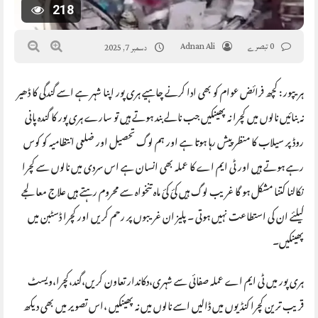
218
0 تبصرے
Adnan Ali
دسمبر 7, 2025
ہریپور : کچھ فرائض عوام کو بھی ادا کرنے چاہیے ہری پور اپنا شہر ہے اسے گندگی کا ڈھیر
نہ بنائیں نالوں میں کچرا نہ پھینکیں جب نالے بند ہوتے ہیں تو سارے ہری پور کا گندہ پانی
روڈ پر سیلاب کا منظر پیش رہا ہوتا ہے اور ہم لوگ تحصیل اور ضلعی انتظامیہ کو کوس
رہے ہوتے ہیں اور ٹی ایم اے کا عملہ بھی انسان ہے اس سردی میں نالوں سے کچرا
نکالنا کتنا مشکل ہو گا غریب لوگ ہیں کئ کئ ماہ تنخواہ سے محروم رہتے ہیں علاج معالجے
کیلئے ان کی استطاعت نہیں ہوتی ۔ پلیز ان غریبوں پر رحم کریں اور کچرا ڈسٹبن میں
پھینکیں۔
ہری پور میں ٹی ایم اے عملہ صفائی سے شہری،دکاندار تعاون کریں،گند،کچرا،ویسٹ
قریب ترین کچرا کنڈیوں میں ڈالیں اسے نالوں میں نہ پھینکیں ،اس تصویر میں بھی دیکھ