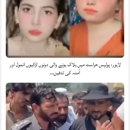
لاہور: پولیس حراست میں ہلاک ہونے والی دونوں لڑکیوں انمول اور
آمنہ کی تدفین…