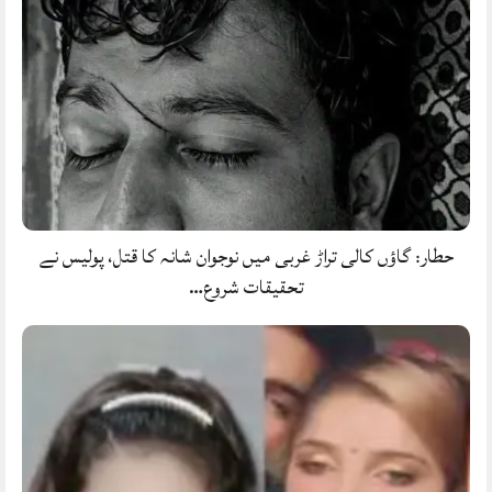
حطار: گاؤں کالی تراڑ غربی میں نوجوان شانہ کا قتل، پولیس نے
تحقیقات شروع…