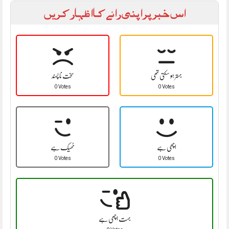
اس خبر پر اپنی رائے کا اظہار کریں
بہتر ہو سکتی تھی
سخت نا پسند
0 Votes
0 Votes
اچھی ہے
ٹھیک ہے
0 Votes
0 Votes
بہت اچھی ہے