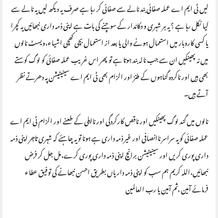
لیں ٹی ایم اے عملہ صفائی بند نالے سے صفائی کر رہا ہے صرف یہ دیکھ لیں یہ نالے سے
کیا نکل رہا ہے ؟ یہ ہر شہری و دکاندار کے سوچنے کی بات ہے اپنی ذمہ داری نبھائیں یہ کچرا
یا کسی کاروبار میں استعمال ہونے والی یا بعد از استعمال بچی کھچی اشیاء،ویسٹ نالوں
میں نہ پھینکیں ان سے جب نالہ بند ہوتا ہے تو پھر اس غریب عملہ صفائی کو لوگ کوستے
بھی ہیں اور ناکردہ گناہوں کے طنز اور الزام بھی ٹی ایم اے سینیٹیشن پہ دھرتے نظر
آتے ہیں۔
نالوں میں گند لوگ پھینکیں اور ناقص کارکردگی اور نااہلی کے طعنے اور الزام ٹی ایم اے
عملہ صفائی کو یہ سراسر ناانصافی اور غیر ذمہ داری ہے ہونا تو یہ چاہئے کہ شہری تاجر اپنی ذمہ
داری پوری کریں اور سینیٹیشن برانچ اپنی ذمہ داری پوری کرے،مل جل کر فرض
نبھائیں،اللہ کریم ہم سب کو اپنی ذمہ داریاں بطریق احسن نبھانے کی توفیق عطاء
فرمائے آمین ،ثم آمین یا رب العالمین