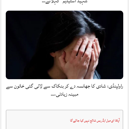
شہید اسٹیڈیم” کہلائے…
راولپنڈی: شادی کا جھانسہ دے کر بنکاک سے لائی گئی خاتون سے
مبینہ زیادتی،…
آپکا ای میل ایڈریس شائع نہیں کیا جائے گا