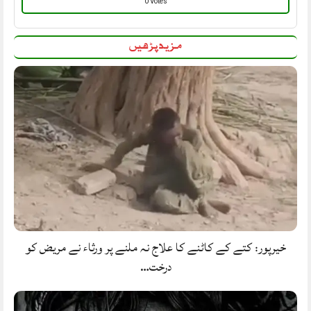
0 Votes
مزید پڑھیں
خیرپور: کتے کے کاٹنے کا علاج نہ ملنے پر ورثاء نے مریض کو
درخت…