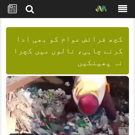
Skip
to
content
کچھ فرائض عوام کو بھی ادا
کرنے چاہی، نالوں میں کچرا
نہ پھینکیں