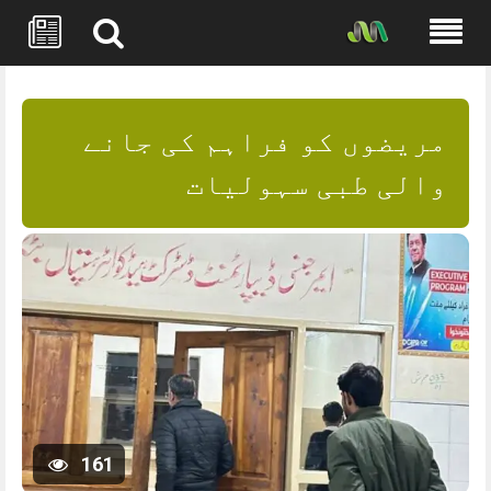
Skip
to
content
مریضوں کو فراہم کی جانے
والی طبی سہولیات
161