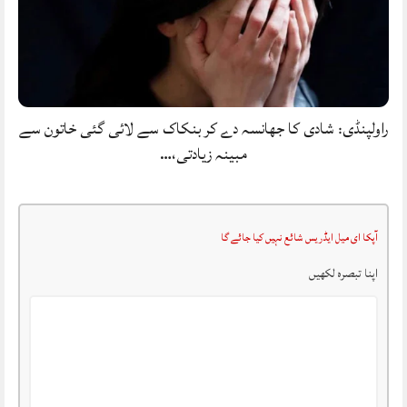
راولپنڈی: شادی کا جھانسہ دے کر بنکاک سے لائی گئی خاتون سے
مبینہ زیادتی،…
آپکا ای میل ایڈریس شائع نہیں کیا جائے گا
اپنا تبصرہ لکھیں