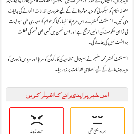
متعلقہ حکام کو سیکورٹی کو مزید مؤثر بنانے کے لیے ضروری اقدامات اٹھانے کی ہدایات
دی گئیں۔ اسسٹنٹ کمشنر نے اس عزم کا اظہار کیا کہ عوام کو معیاری طبی سہولیات
کی فراہمی حکومت کی اولین ترجیح ہے اور اس ضمن میں کسی بھی قسم کی غفلت
برداشت نہیں کی جائے گی۔
اسسٹنٹ کمشنر محمد سلیم نے ہسپتال انتظامیہ کی کارکردگی کو سراہا اور سروس ڈلیوری کو
مزید بہتر بنانے کے لیے اصلاحی اقدامات پر زور دیا۔
اس خبر پر اپنی رائے کا اظہار کریں
بہتر ہو سکتی تھی
سخت نا پسند