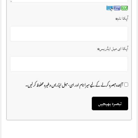
آپکا نام
*
آپکا ای میل ایڈریس
*
آئیندہ تبصرہ کرنے کے لیے میرا نام اور ای-میل ایڈریس وغیرہ محفوظ کر لیں۔