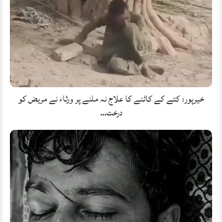
خیرپور: کتے کے کاٹنے کا علاج نہ ملنے پر ورثاء نے مریض کو
درخت…