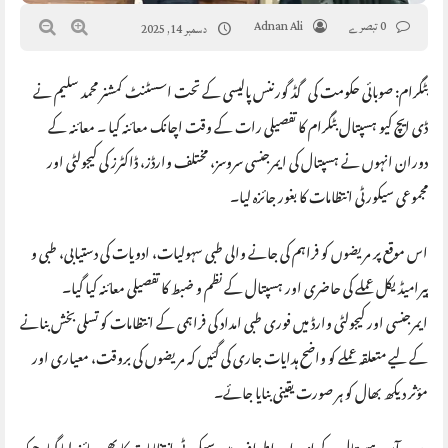
0 تبصرے
Adnan Ali
دسمبر 14, 2025
بٹگرام: صوبائی حکومت کی گڈ گورننس پالیسی کے تحت اسسٹنٹ کمشنر محمد سلیم نے
ڈی ایچ کیو ہسپتال بٹگرام کا تفصیلی رات کے وقت اچانک معائنہ کیا ۔ معائنہ کے
دوران انہوں نے ہسپتال کی ایمرجنسی سروسز، مختلف وارڈز، ڈاکٹرز کی کیجولٹی اور
مجموعی سیکورٹی انتظامات کا بغور جائزہ لیا۔
اس موقع پر مریضوں کو فراہم کی جانے والی طبی سہولیات، ادویات کی دستیابی، طبی و
پیرامیڈیکل عملے کی حاضری اور ہسپتال کے نظم و ضبط کا تفصیلی معائنہ کیا گیا۔
ایمرجنسی اور کیجولٹی وارڈ میں فوری طبی امداد کی فراہمی کے انتظامات کو تسلی بخش بنانے
کے لیے متعلقہ عملے کو واضح ہدایات جاری کی گئیں کہ مریضوں کی بروقت، معیاری اور
مؤثر دیکھ بھال کو ہر صورت یقینی بنایا جائے۔
مزید برآں، ہسپتال کے اندر اور اطراف میں سیکورٹی انتظامات کا بھی جائزہ لیا گیا، جبکہ