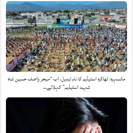
مانسہرہ: ٹھاکرہ اسٹیڈیم کا نام تبدیل، اب “میجر واصف حسین شاہ
شہید اسٹیڈیم” کہلائے…