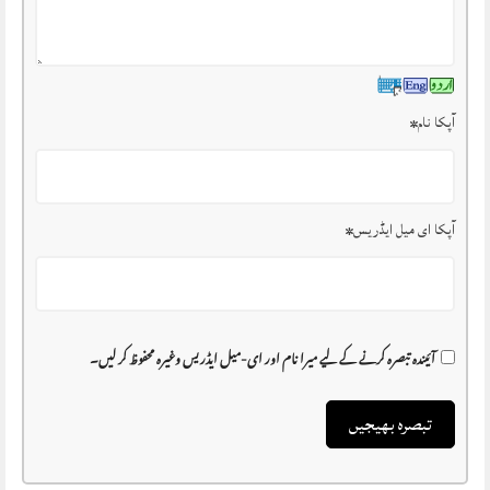
آپکا نام
*
آپکا ای میل ایڈریس
*
آئیندہ تبصرہ کرنے کے لیے میرا نام اور ای-میل ایڈریس وغیرہ محفوظ کر لیں۔