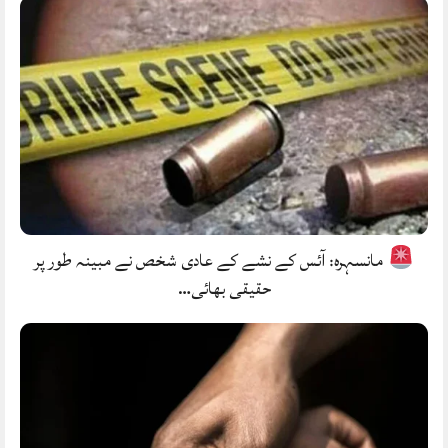
مانسہرہ: آئس کے نشے کے عادی شخص نے مبینہ طور پر
حقیقی بھائی…