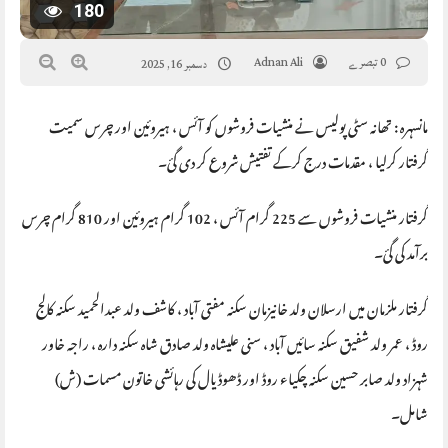
180
0 تبصرے
Adnan Ali
دسمبر 16, 2025
مانسہرہ : تھانہ سٹی پولیس نے منشیات فروشوں کو آئس ، ہیروئین اور چرس سمیت
گرفتار کرلیا ، مقدمات درج کرکے تفتیش شروع کر دی گئ۔
گرفتار منشیات فروشوں سے 225 گرام آئس ، 102 گرام ہیروئین اور 810 گرام چرس
برآمد کی گئ۔
گرفتار ملزمان میں ارسلان ولد خانیزمان سکنہ مفتی آباد ، کاشف ولد عبدالحمید سکنہ کالج
روڈ ، عمر ولد شفیق سکنہ سائیں آباد ، سنی علیشاہ ولد صادق شاہ سکنہ دارہ ، راجہ خاور
شہزاد ولد صابر حسین سکنہ چکیاء روڈ اور ڈھوڈیال کی رہائشی خاتون مسمات (ش)
شامل۔