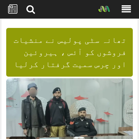
Skip
to
content
تھانہ سٹی پولیس نے منشیات
فروشوں کو آئس ، ہیروئین
اور چرس سمیت گرفتار کرلیا