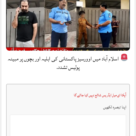
اسلام آباد میں اوورسیز پاکستانی کی اہلیہ اور بچوں پر مبینہ
پولیس تشدد.
آپکا ای میل ایڈریس شائع نہیں کیا جائے گا
اپنا تبصرہ لکھیں