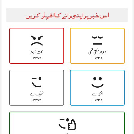
اس خبر پر اپنی رائے کا اظہار کریں
بہتر ہو سکتی تھی
سخت نا پسند
0 Votes
0 Votes
اچھی ہے
ٹھیک ہے
0 Votes
0 Votes