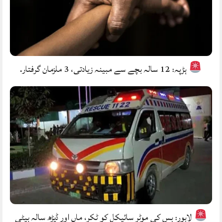
ہڑپہ: 12 سالہ بچے سے مبینہ زیادتی، 3 ملزمان گرفتار.
لاہور: بس کی موٹر سائیکل کو ٹکر، ماں اور ڈیڑھ سالہ بیٹی