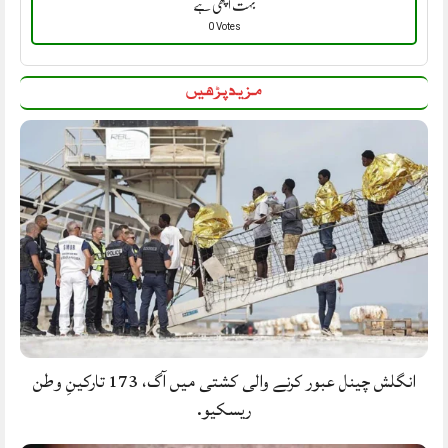
بہت اچھی ہے
0 Votes
مزید پڑھیں
انگلش چینل عبور کرنے والی کشتی میں آگ، 173 تارکینِ وطن
ریسکیو.