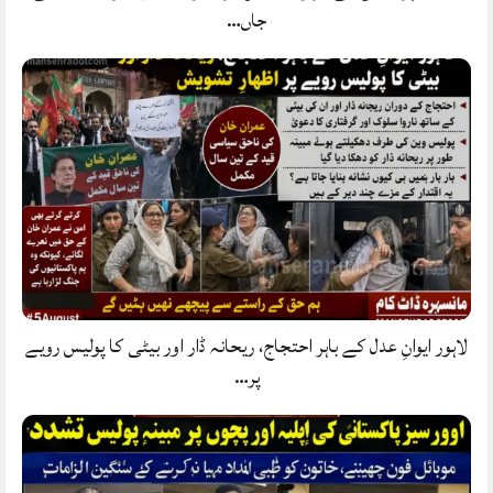
جاں…
لاہور ایوانِ عدل کے باہر احتجاج، ریحانہ ڈار اور بیٹی کا پولیس رویے
پر…