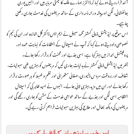
آئند قرار دیتے ہوئے کہا کہ ڈاکٹرز ہمارے ملک کا قیمتی سرمایہ ہیں اور انہیں پوری
جانفشانی، لگن اور پیشہ ورانہ ذمہ داری کے ساتھ مریضوں کی خدمت جاری رکھنی
چاہیے۔
اس موقع پر ایڈیشنل ڈپٹی کمشنر محمد سہیل نے ایم ایس ڈاکٹر گل شازدہ اور ان کی ٹیم کو
خصوصی داد دیتے ہوئے کہا کہ آپ نے ہسپتال کے انتظامات کو نہایت عمدہ اور
پروفیشنل انداز میں بہتر کیا ہے، اسی جذبے اور محنت کو برقرار رکھا جائے۔
آخر میں ایڈیشنل ڈپٹی کمشنر نے ہدایات جاری کیں کہ مریضوں کو بہترین طبی سہولیات،
شفاف اور بروقت سروس ڈلیوری، صفائی ستھرائی اور نظم و ضبط کو ہر صورت برقرار
رکھا جائے اور ان میں مزید بہتری لائی جائے۔ انہوں نے امید ظاہر کی کہ اسپتال
انتظامیہ اسی لگن اور جذبے کے ساتھ عوامی خدمت کے مشن کو جاری رکھے گی اور
مریضوں کی دیکھ بھال اور علاج کی بہترین سہولیات فراہم کرتی رہے گی۔
اس خبر پر اپنی رائے کا اظہار کریں