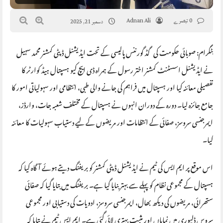
0 تبصرے
Adnan Ali
دسمبر 21, 2025
بٹگرام: صوبائی حکومت کی گڈ گورننس پالیسی کے تحت ایڈیشنل ڈپٹی کمشنر محمد سہیل
نے ایڈیشنل اسسٹنٹ کمشنر اختر رسول کے ہمراہ ڈی ایچ کیو ہسپتال ہیڈ کوارٹر کا
تفصیلی معائنہ کیا اور ہسپتال میں فراہم کی جانے والی طبی، انتظامی اور سہولیاتی امور کا
جامع جائزہ لیا۔ دورہ کے دوران انہوں نے ہسپتال کے مختلف شعبہ جات، وارڈز،
ایمرجنسی سروسز، صفائی کے انتظامات اور مریضوں کے لیے دستیاب سہولیات کا معائنہ
کیا۔
اس موقع پر ایم ایس کی ٹیم نے ایڈیشنل ڈپٹی کمشنر کو بریفنگ دیتے ہوئے آگاہ کیا کہ
ہسپتال کے مجموعی نظام کو پہلے سے بہتر بنایا گیا ہے۔ بریفنگ میں بتایا گیا کہ صفائی
ستھرائی، مریضوں کی دیکھ بھال، ایمرجنسی سروسز، ادویات کی دستیابی اور مجموعی
سروس ڈلیوری میں نمایاں اور مثبت بہتری لائی گئی ہے۔ ایم ایس ٹیم نے بتایا کہ