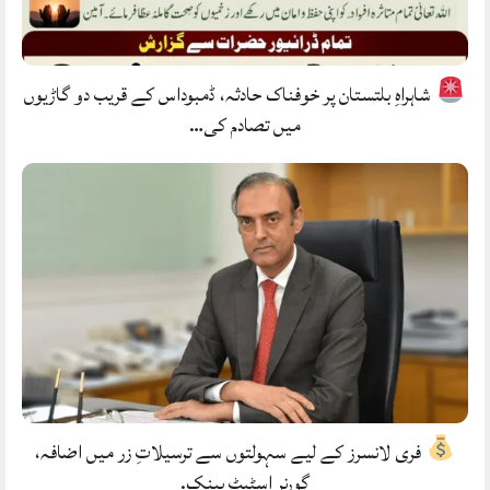
شاہراہِ بلتستان پر خوفناک حادثہ، ڈمبوداس کے قریب دو گاڑیوں
میں تصادم کی…
فری لانسرز کے لیے سہولتوں سے ترسیلاتِ زر میں اضافہ،
گورنر اسٹیٹ بینک.