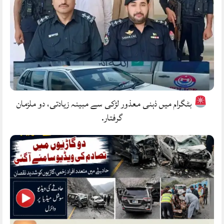
بٹگرام میں ذہنی معذور لڑکی سے مبینہ زیادتی، دو ملزمان
گرفتار.