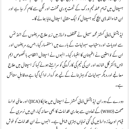
ہسپتال میں تمام عملہ ٹیم ورک کے تحت پوری محنت اور لگن سے کام کر رہا ہے اور
ان شاءاللہ ڈی ایچ کیو ہسپتال کو ایک مثالی اسپتال بنایا جائے گا۔
ایڈیشنل ڈپٹی کمشنر محمد سہیل نے مختلف وارڈز میں زیرِ علاج مریضوں کے اٹنڈنٹس
سے ادویات اور دستیاب سہولیات کے بارے میں استفسار کیا، جس پر مریضوں اور
ان کے لواحقین نے اطمینان کا اظہار کیا۔ انہوں نے اسپتال انتظامیہ بالخصوص ایم
ایس ڈاکٹر گل شازدہ اور ان کی ٹیم کی کارکردگی کو سراہتے ہوئے کہا کہ اسپتال میں علاج
معالجے اور دیگر سہولیات کو بہتر بنانے کے لیے جو کردار ادا کیا گیا ہے وہ قابلِ ستائش
ہے۔
دورے کے دوران ایڈیشنل ڈپٹی کمشنر نے اسپتال میں جائیکا (JICA) اور عالمی ادارۂ
صحت (WHO) کے تعاون سے جاری اقدامات کا بھی معائنہ کیا، جن میں نرسری کے
قیام اور پیڈز وارڈ میں کی گئی نمایاں بہتری شامل ہے۔ انہوں نے ان اقدامات کو خوش