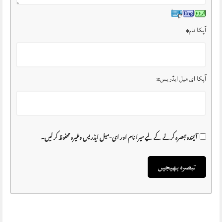
آپکا نام
*
آپکا ای میل ایڈریس
*
آئیندہ تبصرہ کرنے کے لیے میرا نام اور ای-میل ایڈریس وغیرہ محفوظ کر لیں۔