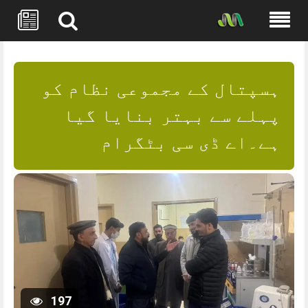
Skip
to
content
ہسپتال کے مجموعی نظام کو
پہلے سے بہتر بنایا گیا
ہے۔اے ڈی سی بٹگرام
197