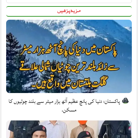
مزید پڑھیں
پاکستان: دنیا کی پانچ عظیم آٹھ ہزار میٹر سے بلند چوٹیوں کا
مسکن.