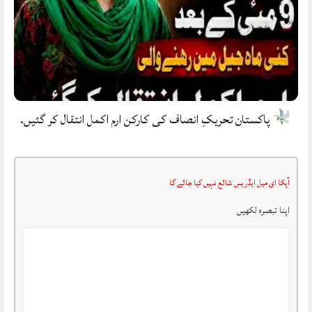
پاکستان تحریکِ انصاف کی کارکن ارم اکمل انتقال کر گئیں.
آپکا ای میل ایڈریس شائع نہیں کیا جائے گا
اپنا تبصرہ لکھیں