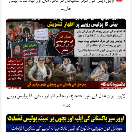
لاہور: بس کی موٹر سائیکل کو ٹکر، ماں اور ڈیڑھ سالہ بیٹی
جاں…
لاہور ایوانِ عدل کے باہر احتجاج، ریحانہ ڈار اور بیٹی کا پولیس رویے
پر…