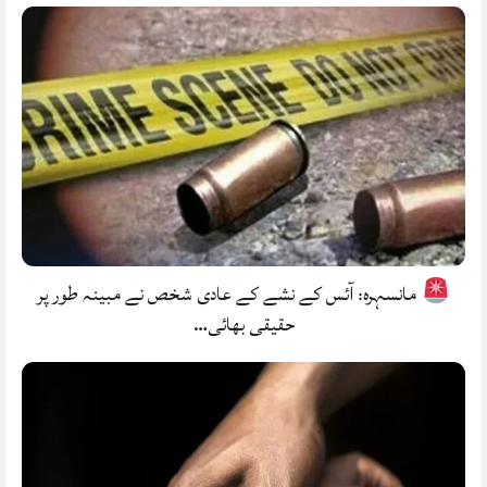
مانسہرہ: آئس کے نشے کے عادی شخص نے مبینہ طور پر
حقیقی بھائی…