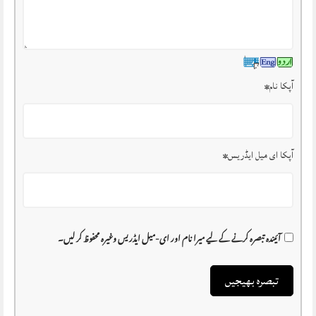
آپکا نام
*
آپکا ای میل ایڈریس
*
آئیندہ تبصرہ کرنے کے لیے میرا نام اور ای-میل ایڈریس وغیرہ محفوظ کر لیں۔