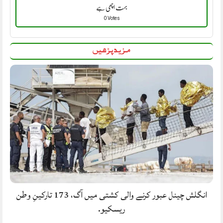
بہت اچھی ہے
0 Votes
مزید پڑھیں
انگلش چینل عبور کرنے والی کشتی میں آگ، 173 تارکینِ وطن
ریسکیو.