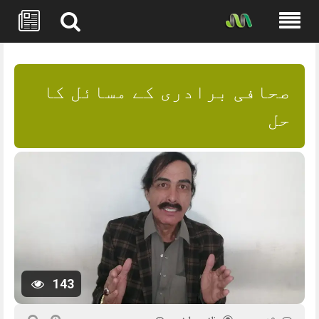
Skip
to
content
صحافی برادری کے مسائل کا
حل
143