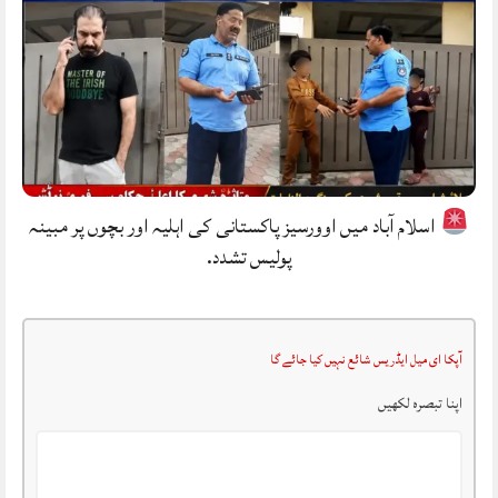
اسلام آباد میں اوورسیز پاکستانی کی اہلیہ اور بچوں پر مبینہ
پولیس تشدد.
آپکا ای میل ایڈریس شائع نہیں کیا جائے گا
اپنا تبصرہ لکھیں