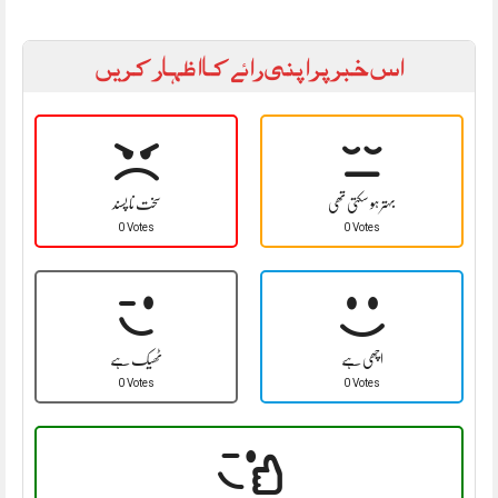
اس خبر پر اپنی رائے کا اظہار کریں
بہتر ہو سکتی تھی
سخت نا پسند
0 Votes
0 Votes
اچھی ہے
ٹھیک ہے
0 Votes
0 Votes