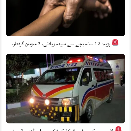
ہڑپہ: 12 سالہ بچے سے مبینہ زیادتی، 3 ملزمان گرفتار.