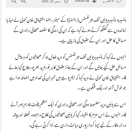
0 تبصرے
Adnan Ali
دسمبر 25, 2025
مانسہرہ: مانسہرہ یونین آف جرنلسٹس (رجسٹرڈ) کے سینئر رہنما اشتیاق خان تنولی نے میڈیا
نمائندوں سے گفتگو کرتے ہوئے کہا ہے کہ ان کی زندگی کا مقصد صحافی برادری کے
مسائل کا حل اور ان کے حقوق کی بازیابی ہے۔
انہوں نے کہا کہ مانسہرہ یونین آف جرنلسٹس کو مزید فعال بنا کر صحافیوں کو درپیش
مسائل حل کیے جائیں گے اور ان کے جائز حقوق کا ہر فورم پر بھرپور دفاع کیا جائے
گا۔ اشتیاق خان تنولی نے مزید کہا کہ ایم یو جے میں ممبران کی تعداد میں اضافہ ہوا ہے
جو خوش آئند اور نیک شگون ہے ۔
اس سے یونین مزید مضبوط ہوگی اور صحافی برادری کو ایک منظم پلیٹ فارم میسر آئے
گا۔ انہوں نے اس عزم کا اظہار کیا کہ یونین صحافیوں کی فلاح و بہبود، تحفظ اور پیشہ
ورانہ وقار کے لیے اپنا کردار پوری دیانت داری سے ادا کرتی رہے گی۔