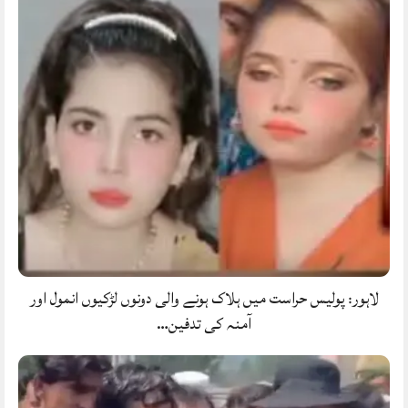
لاہور: پولیس حراست میں ہلاک ہونے والی دونوں لڑکیوں انمول اور
آمنہ کی تدفین…