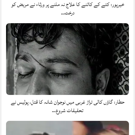
خیرپور: کتے کے کاٹنے کا علاج نہ ملنے پر ورثاء نے مریض کو
درخت…
حطار: گاؤں کالی تراڑ غربی میں نوجوان شانہ کا قتل، پولیس نے
تحقیقات شروع…