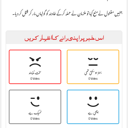
جنہیں مقتول نے منع کیا تو ملزمان نے حملہ کرکے خاوند کو گولیاں مار کر قتل کر دیا۔
اس خبر پر اپنی رائے کا اظہار کریں
بہتر ہو سکتی تھی
سخت نا پسند
0 Votes
0 Votes
اچھی ہے
ٹھیک ہے
0 Votes
0 Votes