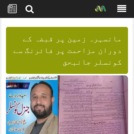
Skip
to
content
مانسہرہ زمین پر قبضہ کے
دوران مزاحمت پر فائرنگ سے
کونسلر جانبحق