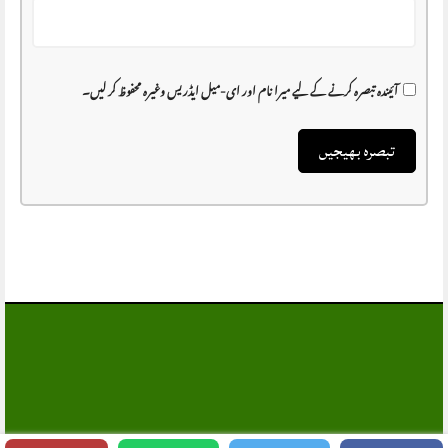
آئیندہ تبصرہ کرنے کے لیے میرا نام اور ای-میل ایڈریس وغیرہ محفوظ کر لیں۔