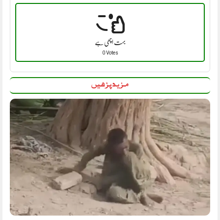
بہت اچھی ہے
0 Votes
مزید پڑھیں