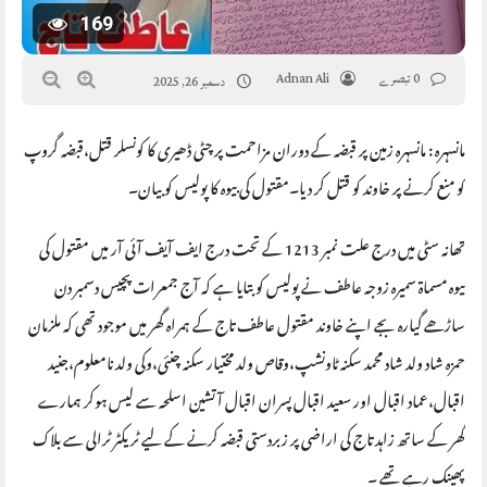
169
0 تبصرے
Adnan Ali
دسمبر 26, 2025
مانسہرہ : مانسہرہ زمین پر قبضہ کے دوران مزاحمت پر چٹی ڈھیری کا کونسلر قتل،قبضہ گروپ
کو منع کرنے پر خاوند کو قتل کر دیا۔مقتول کی بیوہ کا پولیس کو بیان۔
تھانہ سٹی میں درج علت نمبر 1213 کے تحت درج ایف آیف آئی آر میں مقتول کی
بیوہ مسماة سمیرہ زوجہ عاطف نے پولیس کو بتایا ہے کہ آج جمعرات پچیس دسمبر دن
ساڑھے گیارہ بجے اپنے خاوند مقتول عاطف تاج کے ہمراہ گھر میں موجود تھی کہ ملزمان
حمزہ شاد ولد شاد محمد سکنہ ٹاونشپ،وقاص ولد مختیار سکنہ چنئی،وکی ولد نامعلوم،جنید
اقبال،عماد اقبال اور سعید اقبال پسران اقبال آتشین اسلحہ سے لیس ہوکر ہمارے
گھر کے ساتھ زاہد تاج کی اراضی پر زبردستی قبضہ کرنے کے لیے ٹریکٹر ٹرالی سے بلاک
پھینک رہے تھے ۔