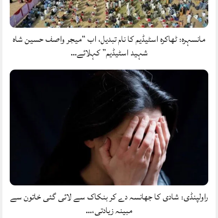
مانسہرہ: ٹھاکرہ اسٹیڈیم کا نام تبدیل، اب “میجر واصف حسین شاہ
شہید اسٹیڈیم” کہلائے…
راولپنڈی: شادی کا جھانسہ دے کر بنکاک سے لائی گئی خاتون سے
مبینہ زیادتی،…