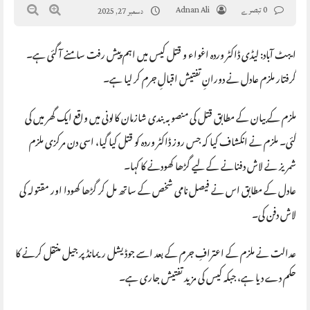
0 تبصرے
Adnan Ali
دسمبر 27, 2025
ایبٹ آباد: لیڈی ڈاکٹر وردہ اغواء و قتل کیس میں اہم پیش رفت سامنے آ گئی ہے۔
گرفتار ملزم عادل نے دورانِ تفتیش اقبالِ جرم کر لیا ہے۔
ملزم کے بیان کے مطابق قتل کی منصوبہ بندی شازمان کالونی میں واقع ایک گھر میں کی
گئی۔ ملزم نے انکشاف کیا کہ جس روز ڈاکٹر وردہ کو قتل کیا گیا، اسی دن مرکزی ملزم
شمریز نے لاش دفنانے کے لیے گڑھا کھودنے کا کہا۔
عادل کے مطابق اس نے فیصل نامی شخص کے ساتھ مل کر گڑھا کھودا اور مقتولہ کی
لاش دفن کی۔
عدالت نے ملزم کے اعترافِ جرم کے بعد اسے جوڈیشل ریمانڈ پر جیل منتقل کرنے کا
حکم دے دیا ہے، جبکہ کیس کی مزید تفتیش جاری ہے۔