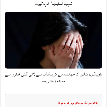
شہید اسٹیڈیم” کہلائے…
راولپنڈی: شادی کا جھانسہ دے کر بنکاک سے لائی گئی خاتون سے
مبینہ زیادتی،…
آپکا ای میل ایڈریس شائع نہیں کیا جائے گا