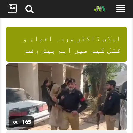
Skip
to
content
لیڈی ڈاکٹر وردہ اغواء و
قتل کیس میں اہم پیش رفت
165