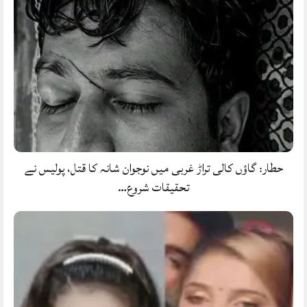
حطار: گاؤں کالی تراڑ غربی میں نوجوان شانہ کا قتل، پولیس نے
تحقیقات شروع…