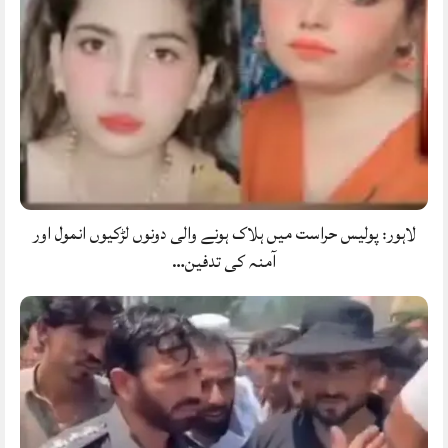
لاہور: پولیس حراست میں ہلاک ہونے والی دونوں لڑکیوں انمول اور
آمنہ کی تدفین…