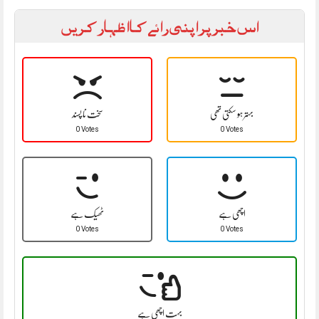
اس خبر پر اپنی رائے کا اظہار کریں
بہتر ہو سکتی تھی
سخت نا پسند
0 Votes
0 Votes
اچھی ہے
ٹھیک ہے
0 Votes
0 Votes
بہت اچھی ہے