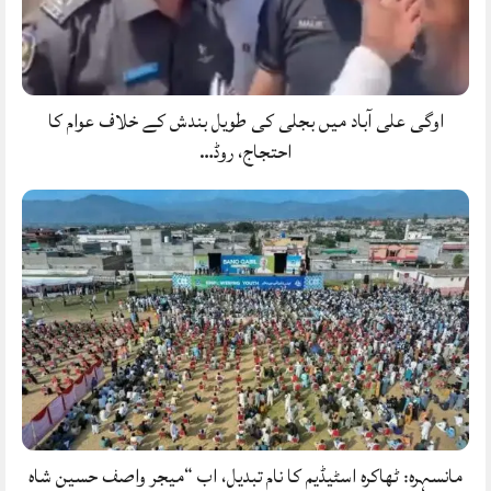
اوگی علی آباد میں بجلی کی طویل بندش کے خلاف عوام کا
احتجاج، روڈ…
مانسہرہ: ٹھاکرہ اسٹیڈیم کا نام تبدیل، اب “میجر واصف حسین شاہ