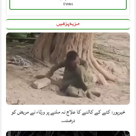
0 Votes
مزید پڑھیں
خیرپور: کتے کے کاٹنے کا علاج نہ ملنے پر ورثاء نے مریض کو
درخت…