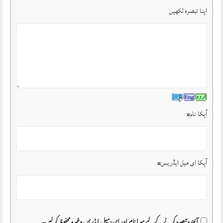
اپنا تبصرہ لکھیں
آپکا نام
*
آپکا ای میل ایڈریس
*
آئیندہ تبصرہ کرنے کے لیے میرا نام اور ای-میل ایڈریس وغیرہ محفوظ کر لیں۔