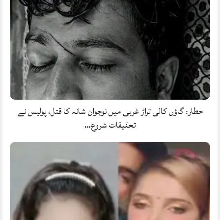
حطار: گاؤں کالی تراڑ غربی میں نوجوان شانہ کا قتل، پولیس نے
تحقیقات شروع…