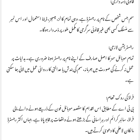
قانونی ذمہ داری:
سم جس شخص کے نام پر رجسٹرڈ ہے، وہی تمام کالز، میسجز، ڈیٹا استعمال اور اس نمبر
سے منسلک کسی بھی غیر قانونی سرگرمی کا مکمل طور پر ذمہ دار ہوگا۔
رجسٹریشن لازمی:
تمام موبائل سمز کا اصل صارف کے اپنے نام پر رجسٹر ہونا ضروری ہے۔ ہدایات پر
عمل نہ کرنے کی صورت میں جرمانہ، سم کی بندش یا عدالتی کارروائی عمل میں لائی جا سکتی
ہے۔
فراڈ کی روک تھام:
پی ٹی اے کے مطابق اس اقدام کا مقصد موبائل فون کے ذریعے ہونے والے مالی
فراڈ، سائبر کرائم اور ہراسانی کے بڑھتے ہوئے واقعات پر قابو پانا ہے، جہاں اکثر رجسٹرڈ
مالکان لاعلمی کا دعویٰ کرتے ہیں۔