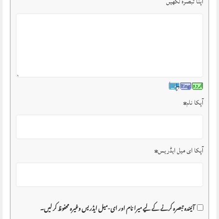
اپنا تبصرہ لکھیں
آپکا نام
*
آپکا ای میل ایڈریس
*
آئیندہ تبصرہ کرنے کے لیے میرا نام اور ای-میل ایڈریس وغیرہ محفوظ کر لیں۔