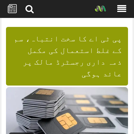
Skip
to
content
پی ٹی اے کا سخت انتباہ، سم
کے غلط استعمال کی مکمل
ذمہ داری رجسٹرڈ مالک پر
عائد ہوگی