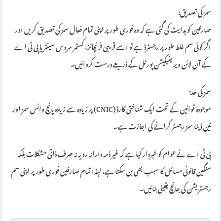
سمز کی تصدیق:
صارفین کو ہدایت کی گئی ہے کہ وہ فوری طور پر اپنی تمام فعال سمز کی تصدیق کریں اور
اگر کوئی سم غلط طور پر رجسٹرڈ ہے تو اسے قریبی فرنچائز، کسٹمر سروس سینٹر یا پی ٹی اے
کے آن لائن ویریفیکیشن پورٹل کے ذریعے درست کروائیں۔
سمز کی حد:
موجودہ قوانین کے تحت ایک شناختی کارڈ (CNIC) پر زیادہ سے زیادہ پانچ وائس سمز اور
تین ڈیٹا سمز رجسٹر کرانے کی اجازت ہے۔
پی ٹی اے نے عوام کو خبردار کیا ہے کہ غیر ذمہ دارانہ رویہ نہ صرف ذاتی مشکلات بلکہ
سنگین قانونی مسائل کا سبب بھی بن سکتا ہے، لہٰذا تمام صارفین فوری طور پر اپنی سم
رجسٹریشن کی جانچ یقینی بنائیں۔