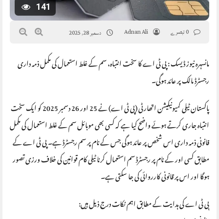
141
0 تبصرے
Adnan Ali
دسمبر 28, 2025
مانسہرہ نیوز ڈیسک : پی ٹی اے کا سخت انتباہ، سم کے غلط استعمال کی مکمل ذمہ داری
رجسٹرڈ مالک پر عائد ہوگی۔
پاکستان ٹیلی کمیونیکیشن اتھارٹی (پی ٹی اے) نے 25 اور 26 دسمبر 2025 کو ایک سخت
انتباہ جاری کرتے ہوئے واضح کیا ہے کہ کسی بھی موبائل سم کے غلط استعمال کی مکمل
قانونی ذمہ داری اس شخص پر عائد ہوگی جس کے نام پر سم رجسٹرڈ ہے۔ پی ٹی اے کے
مطابق کسی اور کے نام پر رجسٹرڈ سم استعمال کرنا ٹیلی کام قوانین کی خلاف ورزی تصور
ہوگا اور اس پر قانونی کارروائی کی جا سکتی ہے۔
پی ٹی اے کی ہدایت کے مطابق اہم نکات درج ذیل ہیں: