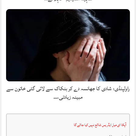
راولپنڈی: شادی کا جھانسہ دے کر بنکاک سے لائی گئی خاتون سے
مبینہ زیادتی،…
آپکا ای میل ایڈریس شائع نہیں کیا جائے گا