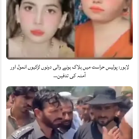
لاہور: پولیس حراست میں ہلاک ہونے والی دونوں لڑکیوں انمول اور
آمنہ کی تدفین…