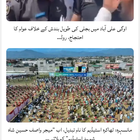
اوگی علی آباد میں بجلی کی طویل بندش کے خلاف عوام کا
احتجاج، روڈ…
مانسہرہ: ٹھاکرہ اسٹیڈیم کا نام تبدیل، اب “میجر واصف حسین شاہ
شہید اسٹیڈیم” کہلائے…