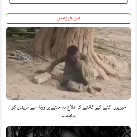
مزید پڑھیں
خیرپور: کتے کے کاٹنے کا علاج نہ ملنے پر ورثاء نے مریض کو
درخت…