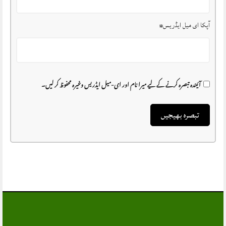
آپکا ای میل ایڈریس
*
آئیندہ تبصرہ کرنے کے لیے میرا نام اور ای-میل ایڈریس وغیرہ محفوظ کر لیں۔