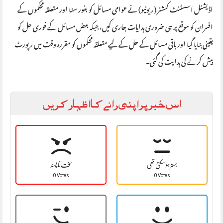
اڈیشنل اسسٹنٹ کمشنر (ریونیو) نے عوامی مسائل کو بغور سنا اور متعلقہ محکموں کے
افسران کو موقع پر ہی ضروری ہدایات جاری کیں، جبکہ بعض مسائل کے فوری حل کو
یقینی بنایا گیا اور باقی مسائل کے حل کے لیے متعلقہ محکموں کو مقررہ وقت میں رپورٹ
پیش کرنے کی ہدایت کی گئی۔
اس خبر پر اپنی رائے کا اظہار کریں
بہتر ہو سکتی تھی
سخت نا پسند
0 Votes
0 Votes