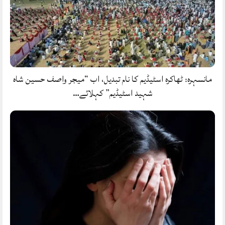
مانسہرہ: ٹھاکرہ اسٹیڈیم کا نام تبدیل، اب “میجر واصف حسین شاہ
شہید اسٹیڈیم” کہلائے…