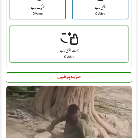
اچھی ہے
ٹھیک ہے
0 Votes
0 Votes
بہت اچھی ہے
0 Votes
مزید پڑھیں