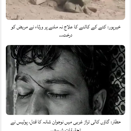
خیرپور: کتے کے کاٹنے کا علاج نہ ملنے پر ورثاء نے مریض کو
درخت…
حطار: گاؤں کالی تراڑ غربی میں نوجوان شانہ کا قتل، پولیس نے
تحقیقات شروع…