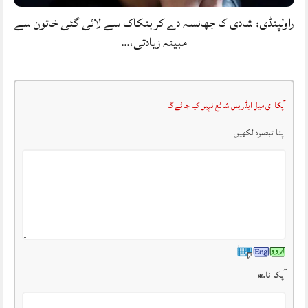
راولپنڈی: شادی کا جھانسہ دے کر بنکاک سے لائی گئی خاتون سے
مبینہ زیادتی،…
آپکا ای میل ایڈریس شائع نہیں کیا جائے گا
اپنا تبصرہ لکھیں
آپکا نام
*