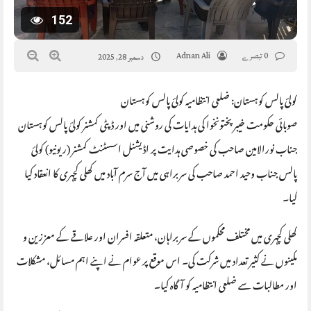
152
0 تبصرے
Adnan Ali
دسمبر 28, 2025
کولئ پالس کوہستان: ضلعی انتظامیہ کولئ پالس کوہستان
صوبائی حکومت خیبر پختونخوا کی ہدایات کی روشنی میں اور ڈپٹی کمشنر کولئ پالس کوہستان
جناب نورالامین صاحب کی خصوصی ہدایت پر اڈیشنل اسسٹنٹ کمشنر (ریونیو) کولئ
پالس جناب وحید احمد صاحب کی سربراہی میں آج سرم آباد میں کھلی کچہری کا انعقاد کیا
گیا۔
کھلی کچہری میں مختلف محکموں کے سربراہان، متعلقہ افسران اور علاقے کے معززین و
مکینوں نے کثیر تعداد میں شرکت کی۔ اس موقع پر عوام نے اپنے اہم مسائل، مشکلات
اور مطالبات سے ضلعی انتظامیہ کو آگاہ کیا۔