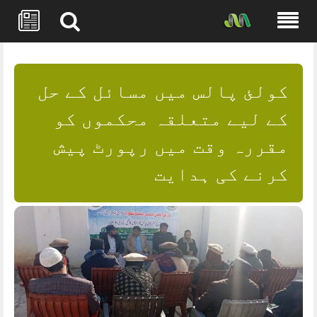
Skip
to
content
کولئ پالس میں مسائل کے حل
کے لیے متعلقہ محکموں کو
مقررہ وقت میں رپورٹ پیش
کرنے کی ہدایت