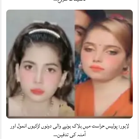
لاہور: پولیس حراست میں ہلاک ہونے والی دونوں لڑکیوں انمول اور
آمنہ کی تدفین…