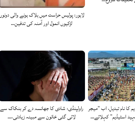
لاہور: پولیس حراست میں ہلاک ہونے والی دونوں
لڑکیوں انمول اور آمنہ کی تدفین…
یم کا نام تبدیل، اب “میجر
راولپنڈی: شادی کا جھانسہ دے کر بنکاک سے
ید اسٹیڈیم” کہلائے…
لائی گئی خاتون سے مبینہ زیادتی،…