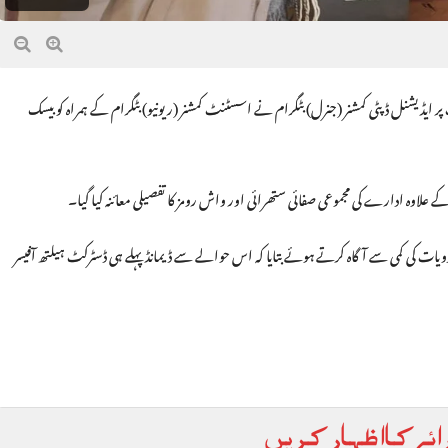
 ایڈیشنل ڈپٹی کمشنر (جنرل) بٹگرام نے اسسٹنٹ کمشنر (ریونیو) بٹگرام کے ہمراہ کو بیسک
وہ ادارے کی مجموعی صفائی ستھرائی اور واش رومز کا تفصیلی معائنہ کیا گیا۔
دویات کی کمی سے آگاہ کرتے ہوئے بتایا کہ اس حوالے سے ڈیمانڈ پہلے ہی ڈسٹرکٹ ہیلتھ آفیسر
ائے کا اظہار کریں