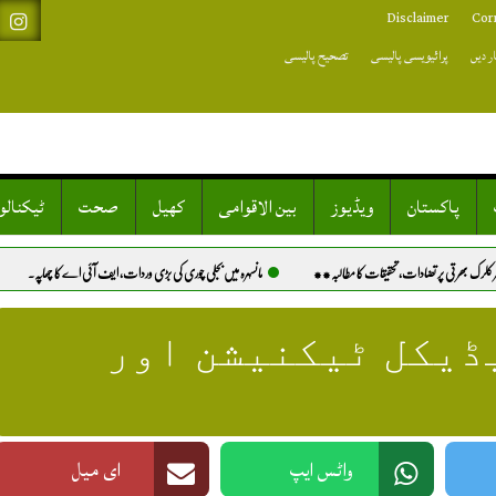
Disclaimer
Cor
ر دیں
پرائیویسی پالیسی
تصحیح پالیسی
پاکستان
ویڈیوز
بین الاقوامی
کھیل
صحت
ٹیکنال
قات کا مطالبہ**
مانسہرہ میں بجلی چوری کی بڑی وردات، ایف آئی اے کا چھاپہ.
خیرپور: کتے کے کاٹنے کا 
یڈیکل ٹیکنیشن اور
واٹس ایپ
ای میل