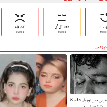
یک ہے
بہتر ہو سکتی تھی
سخت نا پسند
0 Votes
0 Votes
0 Vote
 پڑھیں
غربی میں نوجوان شانہ کا
ے تحقیقات شروع…