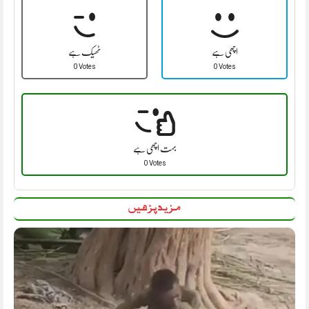
اچھی ہے
ٹھیک ہے
0 Votes
0 Votes
بہت اچھی ہے
0 Votes
مزید پڑھیں