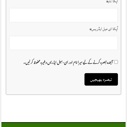
آپکا نام
*
آپکا ای میل ایڈریس
*
آئیندہ تبصرہ کرنے کے لیے میرا نام اور ای-میل ایڈریس وغیرہ محفوظ کر لیں۔