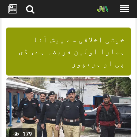
Skip
to
content
خوشی اخلاقی سے پیش آنا
ہمارا اولین فریضہ ہے، ڈی
پی او ہریپور
179