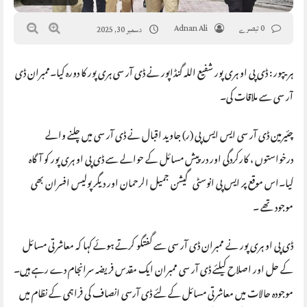
0 تبصرے
Adnan Ali
دسمبر 30, 2025
ہریپور : ڈی پی او ہری پور شفیع اللہ گنڈاپور نے ڈی آر سی ہری پور کا دورہ کیا۔ممبران ڈی
آر سی سے ملاقات کی۔
چئیرمین ڈی آر سی ایس ایس پی (ر) جاوید اقبال نے ڈی آر سی میں چلنے والے
درخواستوں ، کارکردگی اور درپیش مسائل کے حوالے سے ڈی پی او ہری پور کو آگاہ
کیا۔اس موقع پر ایس پی انوسٹی گیشن جمیل الرحمان اور دیگر پولیس افسران بھی
موجود تھے ۔
ڈی پی او ہری پور نے ممبران ڈی آر سی سے گفتگو کرتے ہوئے کہا کہ معاشرتی مسائل
کے حل اور اصلاح کیلئے ڈی آر سی ممبران ایک مقدس فریضہ سرانجام دے رہے ہیں۔
موجودہ حالات میں معاشرتی مسائل کے لئے ڈی آرسی انصاف کی فراہمی کے نظام میں