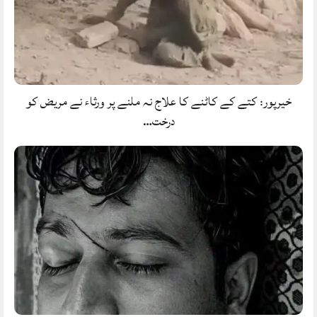
خیرپور: کتے کے کاٹنے کا علاج نہ ملنے پر ورثاء نے مریض کو
درخت…