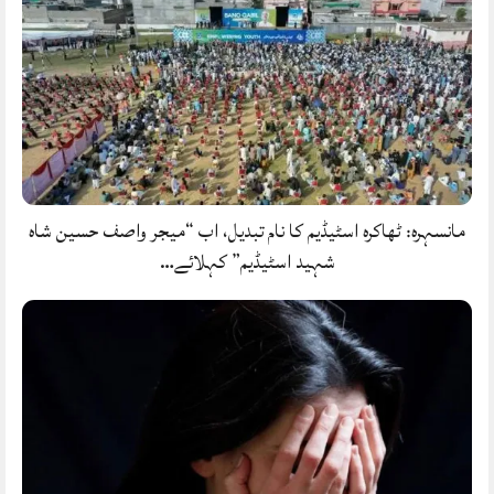
مانسہرہ: ٹھاکرہ اسٹیڈیم کا نام تبدیل، اب “میجر واصف حسین شاہ
شہید اسٹیڈیم” کہلائے…