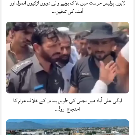
لاہور: پولیس حراست میں ہلاک ہونے والی دونوں لڑکیوں انمول اور
آمنہ کی تدفین…
اوگی علی آباد میں بجلی کی طویل بندش کے خلاف عوام کا
احتجاج، روڈ…