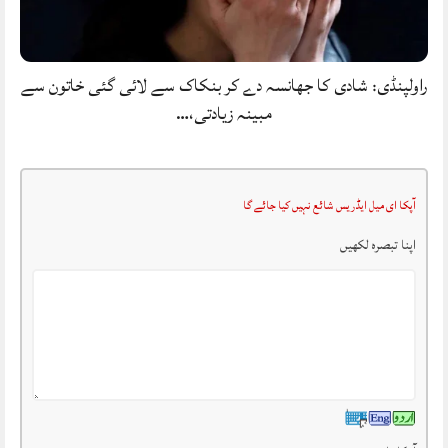
راولپنڈی: شادی کا جھانسہ دے کر بنکاک سے لائی گئی خاتون سے
مبینہ زیادتی،…
آپکا ای میل ایڈریس شائع نہیں کیا جائے گا
اپنا تبصرہ لکھیں