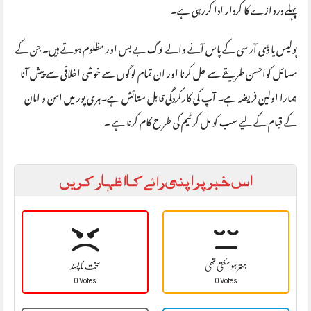
پہلے دروازے کا کردار ادا کررہی ہے۔
پولیس یا ڈی آر سی کے پاس آنے والے لوگ بے بس اور مظلوم ہوتے ہیں۔ جن کے
مسائل کواحسن طریقے سے حل کرنا اور ان تمام لوگوں سے خوشی اخلاقی سے پیش آنا
ہمارا اولین فریضہ ہے۔ آپ کی کارکردگی قابل ستائش ہے۔ہری پور میں امن و امان
کے قیام کے لیے سب کو مل کر ٹیم کی طر ح کام کرنا ہے ۔
اس خبر پر اپنی رائے کا اظہار کریں
بہتر ہو سکتی تھی
سخت نا پسند
0 Votes
0 Votes