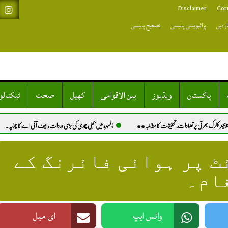
Disclaimer
Cor
ر دیں
پرائیویسی پالیسی
تصحیح پالیسی
پاکستان
ویڈیوز
بین الاقوامی
کھیل
صحت
ٹیکنال
تحقیقات کا مطالبہ**
مانسہرہ میں بجلی چوری کی بڑی وردات، ایف آئی اے کا چھاپہ.
خیرپور: کتے کے کاٹنے 
ٹ پر ہوائی فائرنگ کے
ام۔
واٹس ایپ
ای میل