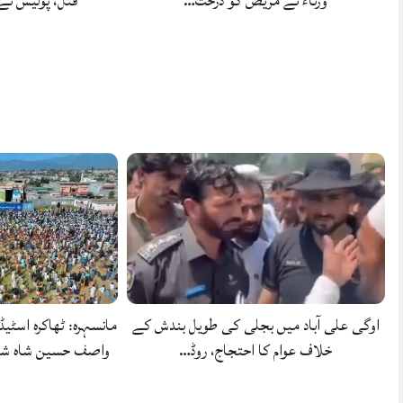
ورثاء نے مریض کو درخت…
قتل، پولیس ن
اوگی علی آباد میں بجلی کی طویل بندش کے
مانسہرہ: ٹھاکرہ اسٹیڈ
خلاف عوام کا احتجاج، روڈ…
واصف حسین شاہ شہ