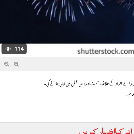
114
 ڈالنے والے افراد کے خلاف سخت کاروای عمل میں لای جائے گی۔
یغام۔
ائے کا اظہار کریں