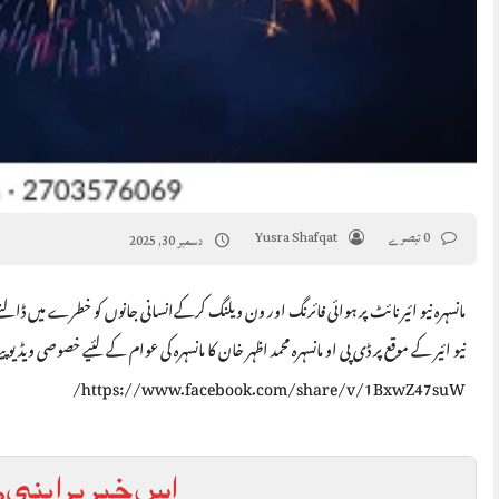
0 تبصرے
Yusra Shafqat
دسمبر 30, 2025
مانسہرہ نیو ائیر نائٹ پر ہوائی فائرنگ اور ون ویلنگ کرکےانسانی جانوں کو خطرے میں
نیو ائیر کے موقع پر ڈی پی او مانسہرہ محمد اظہر خان کا مانسہرہ کی عوام کے لئیے خصوصی ویڈیو پ
https://www.facebook.com/share/v/1BxwZ47suW/
اس خبر پر اپنی ر