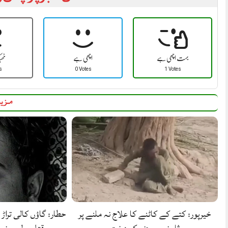
بہت اچھی ہے
اچھی ہے
ٹھ
s
0 Votes
1 Votes
مزید
خیرپور: کتے کے کاٹنے کا علاج نہ ملنے پر
حطار: گاؤں کالی تراڑ 