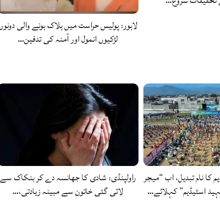
ے تحقیقات شروع…
لاہور: پولیس حراست میں ہلاک ہونے والی دونوں
لڑکیوں انمول اور آمنہ کی تدفین…
یم کا نام تبدیل، اب “میجر
راولپنڈی: شادی کا جھانسہ دے کر بنکاک سے
ید اسٹیڈیم” کہلائے…
لائی گئی خاتون سے مبینہ زیادتی،…