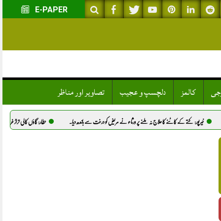
E-PAPER
وجی
کالمز
دلچسپ و عجیب
تصاویر اور مناظر
کا علاج نہ ملنے پر ورثاء نے مریض کو درخت سے باندھ دیا.
حطار: گاؤں کالی تراڑ غربی میں نوجوان شانہ کا قتل، پولیس