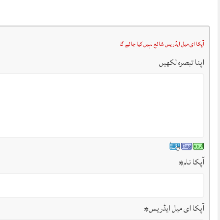
آپکا ای میل ایڈریس شائع نہیں کیا جائے گا
اپنا تبصرہ لکھیں
آپکا نام
*
آپکا ای میل ایڈریس
*