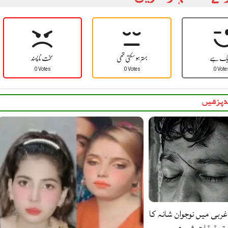
یک ہے
بہتر ہو سکتی تھی
سخت نا پسند
0 Votes
0 Votes
0 Vote
 پڑھیں
غربی میں نوجوان شانہ کا