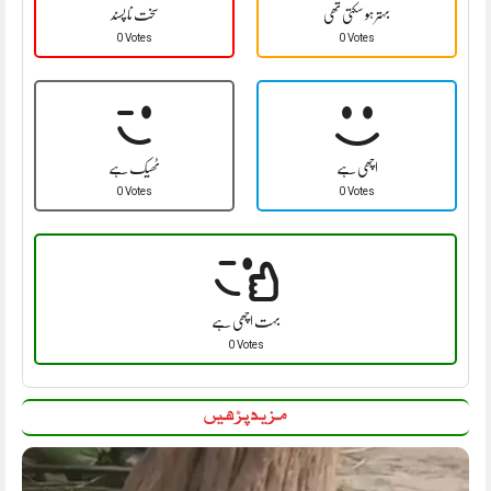
بہتر ہو سکتی تھی
سخت نا پسند
0 Votes
0 Votes
اچھی ہے
ٹھیک ہے
0 Votes
0 Votes
بہت اچھی ہے
0 Votes
مزید پڑھیں