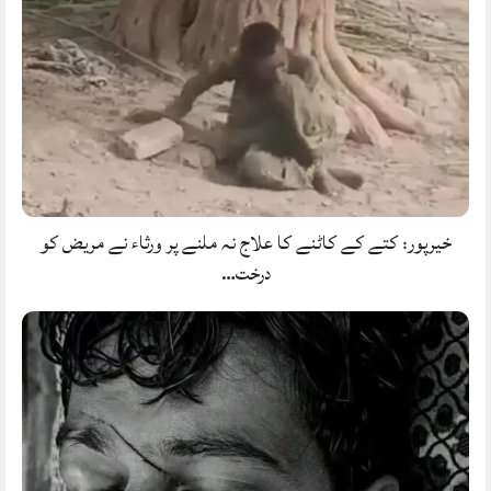
خیرپور: کتے کے کاٹنے کا علاج نہ ملنے پر ورثاء نے مریض کو
درخت…