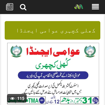
Skip
to
content
کھلی کچہری عوامی ایجنڈا
115