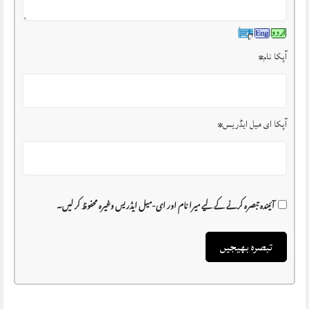
آپکا نام
*
آپکا ای میل ایڈریس
*
آئیندہ تبصرہ کرنے کے لیے میرا نام اور ای-میل ایڈریس وغیرہ محفوظ کر لیں۔