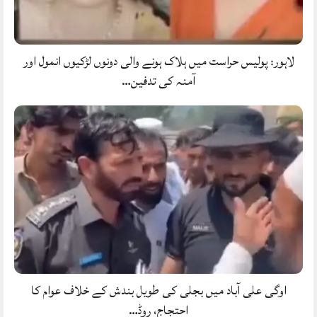
لاہور: پولیس حراست میں ہلاک ہونے والی دونوں لڑکیوں انمول اور
آمنہ کی تدفین…
اوگی علی آباد میں بجلی کی طویل بندش کے خلاف عوام کا
احتجاج، روڈ…