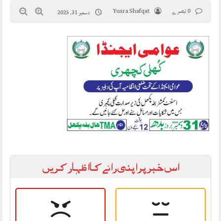
0 تبصرے
Yusra Shafqat
دسمبر 31, 2025
اس خبر پر اپنی رائے کا اظہار کریں