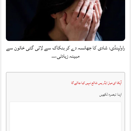
راولپنڈی: شادی کا جھانسہ دے کر بنکاک سے لائی گئی خاتون سے
مبینہ زیادتی،…
آپکا ای میل ایڈریس شائع نہیں کیا جائے گا
اپنا تبصرہ لکھیں