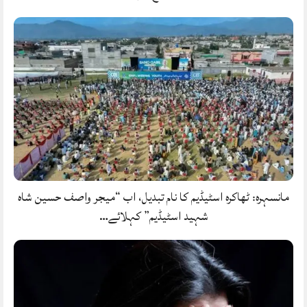
مانسہرہ: ٹھاکرہ اسٹیڈیم کا نام تبدیل، اب “میجر واصف حسین شاہ
شہید اسٹیڈیم” کہلائے…