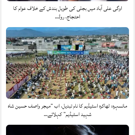
اوگی علی آباد میں بجلی کی طویل بندش کے خلاف عوام کا
احتجاج، روڈ…
مانسہرہ: ٹھاکرہ اسٹیڈیم کا نام تبدیل، اب “میجر واصف حسین شاہ
شہید اسٹیڈیم” کہلائے…