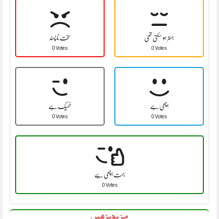
بہتر ہو سکتی تھی
سخت نا پسند
0 Votes
0 Votes
اچھی ہے
ٹھیک ہے
0 Votes
0 Votes
بہت اچھی ہے
0 Votes
مزید پڑھیں