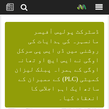
Skip
to
content
ڈسٹرکٹ پولیس آفیسر
مانسہرہ کی ہدایات کی
روشنی میں ڈی ایس پی سرکل
اوگی نے ایس ایچ او تھانہ
اوگی کے ہمراہ پبلک لیزان
کمیٹی (PLC) کے ممبران کے
ساتھ ایک اہم اجلاس کا
انعقاد کیا۔