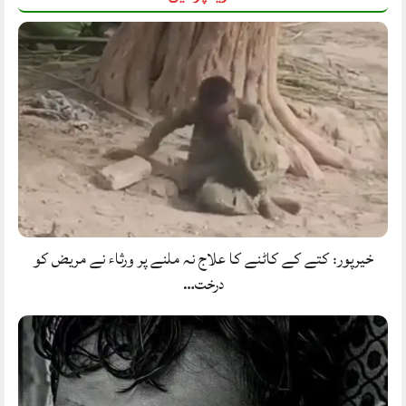
خیرپور: کتے کے کاٹنے کا علاج نہ ملنے پر ورثاء نے مریض کو
درخت…