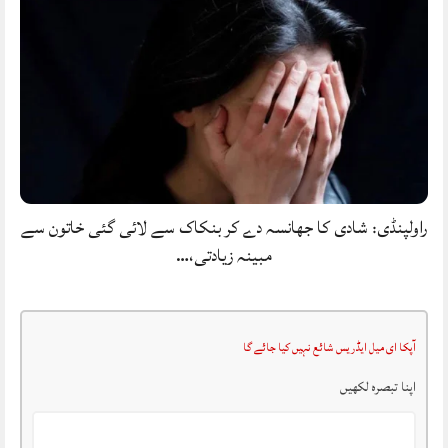
راولپنڈی: شادی کا جھانسہ دے کر بنکاک سے لائی گئی خاتون سے
مبینہ زیادتی،…
آپکا ای میل ایڈریس شائع نہیں کیا جائے گا
اپنا تبصرہ لکھیں