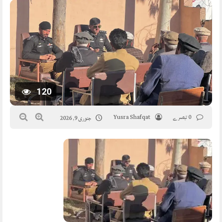
120
0 تبصرے
Yusra Shafqat
جنوری 9, 2026