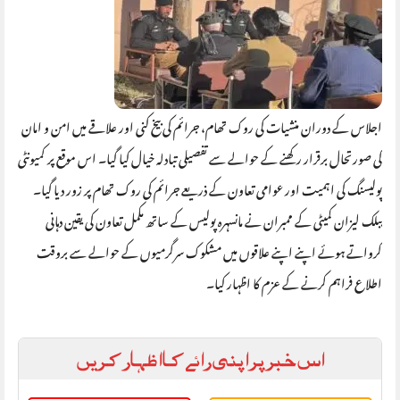
اجلاس کے دوران منشیات کی روک تھام، جرائم کی بیخ کنی اور علاقے میں امن و امان
کی صورتحال برقرار رکھنے کے حوالے سے تفصیلی تبادلہ خیال کیا گیا۔ اس موقع پر کمیونٹی
پولیسنگ کی اہمیت اور عوامی تعاون کے ذریعے جرائم کی روک تھام پر زور دیا گیا۔
پبلک لیزان کمیٹی کے ممبران نے مانسہرہ پولیس کے ساتھ مکمل تعاون کی یقین دہانی
کرواتے ہوئے اپنے اپنے علاقوں میں مشکوک سرگرمیوں کے حوالے سے بروقت
اطلاع فراہم کرنے کے عزم کا اظہار کیا۔
اس خبر پر اپنی رائے کا اظہار کریں