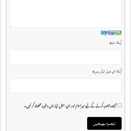
آپکا نام
*
آپکا ای میل ایڈریس
*
آئیندہ تبصرہ کرنے کے لیے میرا نام اور ای-میل ایڈریس وغیرہ محفوظ کر لیں۔