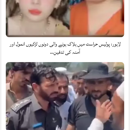
لاہور: پولیس حراست میں ہلاک ہونے والی دونوں لڑکیوں انمول اور
آمنہ کی تدفین…