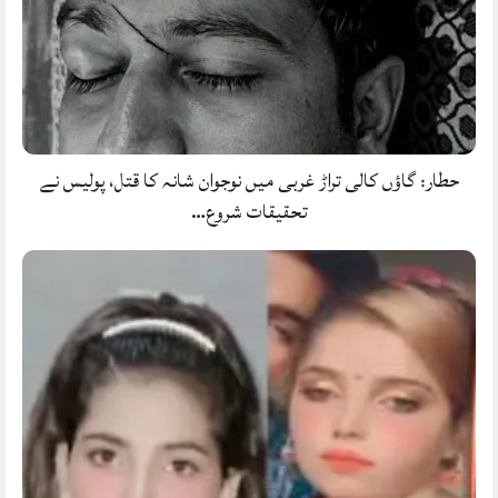
حطار: گاؤں کالی تراڑ غربی میں نوجوان شانہ کا قتل، پولیس نے
تحقیقات شروع…