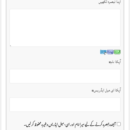
اپنا تبصرہ لکھیں
آپکا نام
*
آپکا ای میل ایڈریس
*
آئیندہ تبصرہ کرنے کے لیے میرا نام اور ای-میل ایڈریس وغیرہ محفوظ کر لیں۔