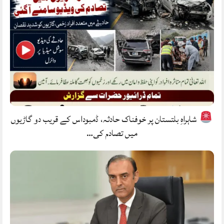
شاہراہِ بلتستان پر خوفناک حادثہ، ڈمبوداس کے قریب دو گاڑیوں
میں تصادم کی…