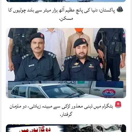
پاکستان: دنیا کی پانچ عظیم آٹھ ہزار میٹر سے بلند چوٹیوں کا
مسکن.
بٹگرام میں ذہنی معذور لڑکی سے مبینہ زیادتی، دو ملزمان
گرفتار.