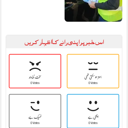
اس خبر پر اپنی رائے کا اظہار کریں
بہتر ہو سکتی تھی
سخت نا پسند
0 Votes
0 Votes
اچھی ہے
ٹھیک ہے
0 Votes
0 Votes