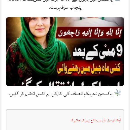
پنجاب سرفہرست.
پاکستان تحریکِ انصاف کی کارکن ارم اکمل انتقال کر گئیں.
آپکا ای میل ایڈریس شائع نہیں کیا جائے گا