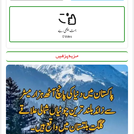
بہت اچھی ہے
0 Votes
مزید پڑھیں