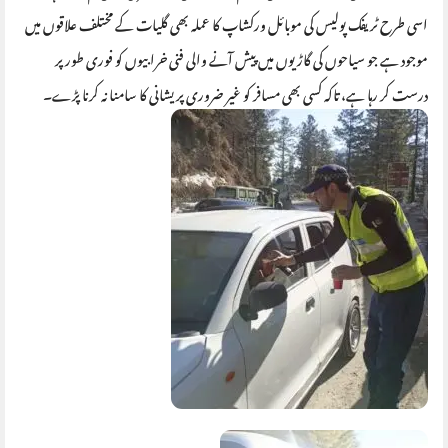
اسی طرح ٹریفک پولیس کی موبائل ورکشاپ کا عملہ بھی گلیات کے مختلف علاقوں میں
موجود ہے جو سیاحوں کی گاڑیوں میں پیش آنے والی فنی خرابیوں کو فوری طور پر
درست کر رہا ہے، تاکہ کسی بھی مسافر کو غیر ضروری پریشانی کا سامنا نہ کرنا پڑے۔