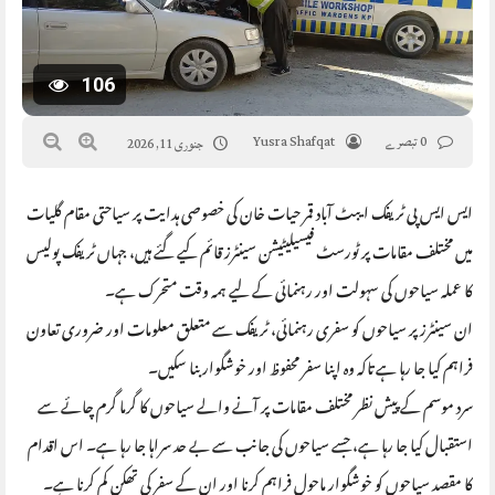
106
0 تبصرے
Yusra Shafqat
جنوری 11, 2026
ایس ایس پی ٹریفک ایبٹ آباد قمر حیات خان کی خصوصی ہدایت پر سیاحتی مقام گلیات
میں مختلف مقامات پر ٹورسٹ فیسیلیٹیشن سینٹرز قائم کیے گئے ہیں، جہاں ٹریفک پولیس
کا عملہ سیاحوں کی سہولت اور رہنمائی کے لیے ہمہ وقت متحرک ہے۔
ان سینٹرز پر سیاحوں کو سفری رہنمائی، ٹریفک سے متعلق معلومات اور ضروری تعاون
فراہم کیا جا رہا ہے تاکہ وہ اپنا سفر محفوظ اور خوشگوار بنا سکیں۔
سرد موسم کے پیش نظر مختلف مقامات پر آنے والے سیاحوں کا گرما گرم چائے سے
استقبال کیا جا رہا ہے، جسے سیاحوں کی جانب سے بے حد سراہا جا رہا ہے۔ اس اقدام
کا مقصد سیاحوں کو خوشگوار ماحول فراہم کرنا اور ان کے سفر کی تھکن کم کرنا ہے۔