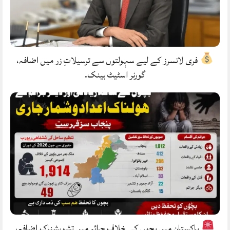
فری لانسرز کے لیے سہولتوں سے ترسیلاتِ زر میں اضافہ،
گورنر اسٹیٹ بینک.
پاکستان میں بچوں کے خلاف جرائم میں تشویشناک اضافہ،