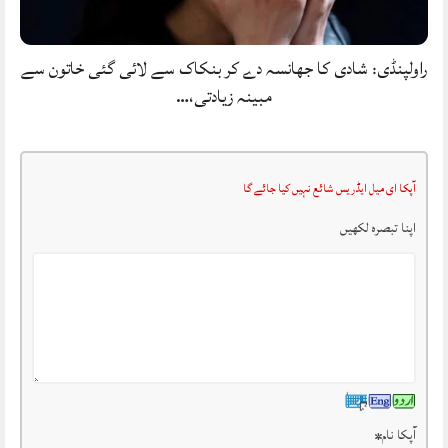
راولپنڈی: شادی کا جھانسہ دے کر بنکاک سے لائی گئی خاتون سے
مبینہ زیادتی،…
آپکا ای میل ایڈریس شائع نہیں کیا جائے گا
اپنا تبصرہ لکھیں
آپکا نام
*