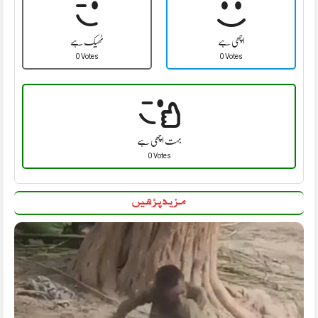
اچھی ہے
ٹھیک ہے
0 Votes
0 Votes
بہت اچھی ہے
0 Votes
مزید پڑھیں