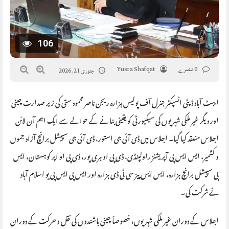
106
0 تبصرے
Yusra Shafqat
جنوری 21, 2026
ایبٹ آباد ڈپٹی انسپکٹر جنرل آف پولیس ہزارہ ریجن ناصر محمود ستی کی زیر صدارت چینی
اور دیگر غیر ملکی شہریوں کی سیکیورٹی کو یقینی بنانے کے حوالے سے ایک اہم آن لائن
اجلاس منعقد کیا گیا۔ اجلاس میں ڈی آئی جی استور، ڈی آئی جی سپیشل برانچ آزاد جموں
و کشمیر، ایس ایس پی آپریشنز راولپنڈی، ڈی پی او ہری پور، ڈی پی او اپر کوہستان، ایس
پی سپیشل برانچ ہزارہ، ایس ایس پیز سی ٹی ڈی ہزارہ اور ایس پی ایس پی یو اسلام آباد
نے شرکت کی۔
اجلاس کے دوران غیر ملکی شہریوں، خصوصاً چینی باشندوں کی نقل و حرکت کے دوران