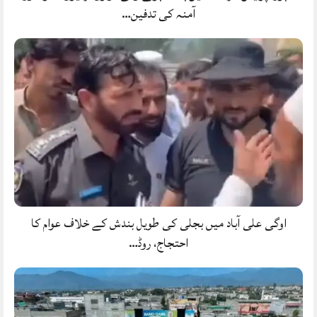
آمنہ کی تدفین…
اوگی علی آباد میں بجلی کی طویل بندش کے خلاف عوام کا
احتجاج، روڈ…