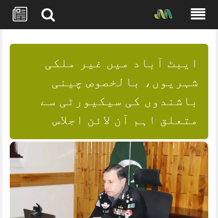
Skip
to
content
ایبٹ آباد میں غیر ملکی
شہریوں، بالخصوص چینی
باشندوں کی سیکیورٹی سے
متعلق اہم آن لائن اجلاس