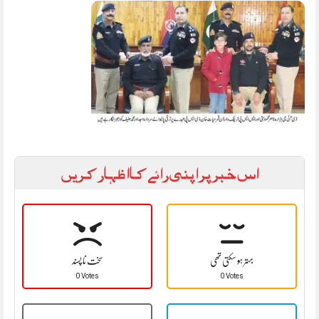
اس خبر پر اپنی رائے کا اظہار کریں
بہتر ہو سکتی تھی
سخت نا پسند
0 Votes
0 Votes