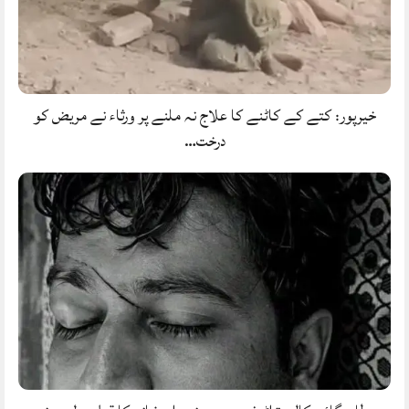
خیرپور: کتے کے کاٹنے کا علاج نہ ملنے پر ورثاء نے مریض کو
درخت…