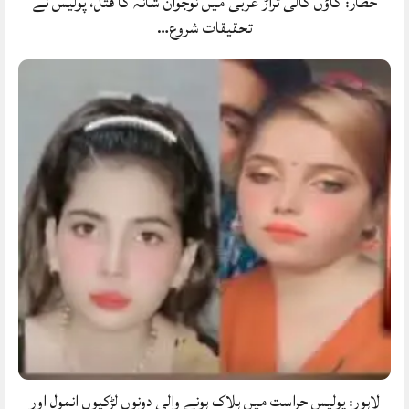
حطار: گاؤں کالی تراڑ غربی میں نوجوان شانہ کا قتل، پولیس نے
تحقیقات شروع…
لاہور: پولیس حراست میں ہلاک ہونے والی دونوں لڑکیوں انمول اور