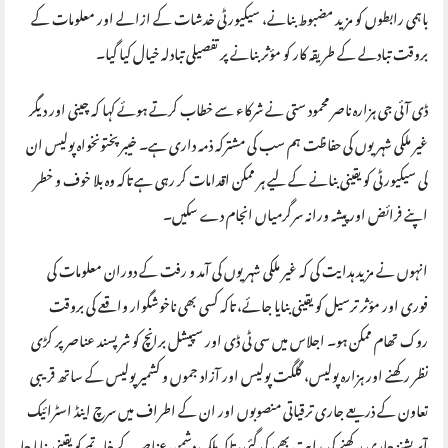
باہمی رابطوں کو مزید مضبوط بنانے، سیکیورٹی خدشات کے ازالے اور معلومات کے
بروقت تبادلے کے طریقہ کار کو مؤثر بنانے پر تفصیلی تبادلہ خیال کیا گیا۔
ڈی آئی جی ہزارہ ناصر محمود ستی نے شرکاء سے خطاب کرتے ہوئے کہا کہ چینی اور دیگر
غیر ملکی شہریوں کی حفاظت ہم سب کی مشترکہ ذمہ داری ہے۔ خیبرپختونخواہ پولیس ان
کی سیکیورٹی کو یقینی بنانے کے لیے ہر ممکن اقدامات کر رہی ہے تاکہ وہ بلا خوف و خطر
اپنے فرائض اور پیشہ ورانہ سرگرمیاں انجام دے سکیں۔
انہوں نے مزید ہدایت کی کہ غیر ملکی شہریوں کی آمد و رفت کے دوران معلومات کی
فوری اور مؤثر ترسیل کو یقینی بنایا جائے، تاکہ کسی بھی ناخوشگوار واقعے کی بروقت
روک تھام ممکن ہو۔ اجلاس میں سی ٹی ڈی اور سپیشل برانچ کو شرپسند عناصر پر کڑی
نظر رکھنے اور ہزارہ پولیس، گلگت پولیس اور آزاد جموں و کشمیر پولیس کے ساتھ قریبی
تعاون کے ذریعے جاری ترقیاتی منصوبوں اور ان کے اطراف میں سرچ اینڈ اسٹرائیک
آپریشنز جاری رکھنے کی ہدایت بھی کی گئی، تاکہ ملک دشمن عناصر کے خاتمے کو یقینی بنایا جا