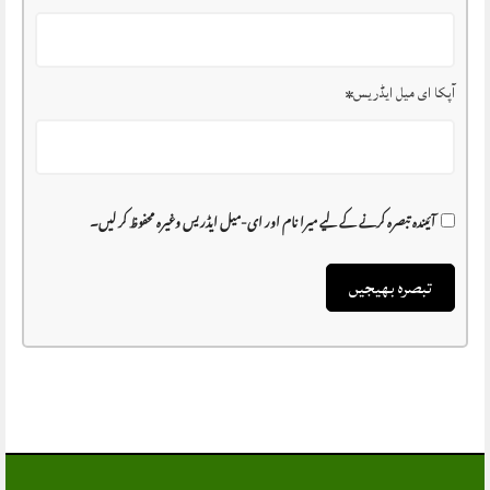
آپکا ای میل ایڈریس
*
آئیندہ تبصرہ کرنے کے لیے میرا نام اور ای-میل ایڈریس وغیرہ محفوظ کر لیں۔