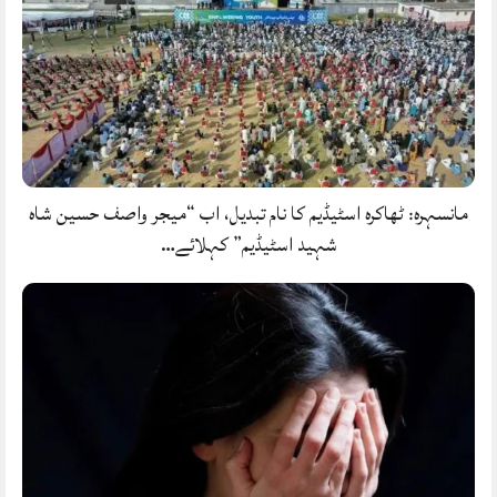
مانسہرہ: ٹھاکرہ اسٹیڈیم کا نام تبدیل، اب “میجر واصف حسین شاہ
شہید اسٹیڈیم” کہلائے…