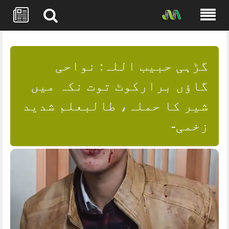
Skip
to
content
گڑہی حبیب اللہ: نواحی
گاؤں برارکوٹ توت نکہ میں
شیر کا حملہ، طالبعلم شدید
زخمی-