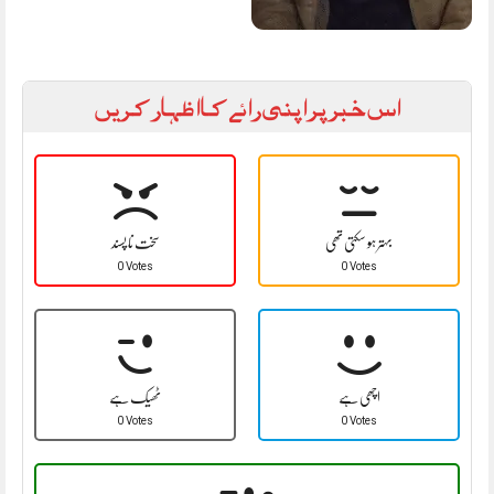
اس خبر پر اپنی رائے کا اظہار کریں
بہتر ہو سکتی تھی
سخت نا پسند
0 Votes
0 Votes
اچھی ہے
ٹھیک ہے
0 Votes
0 Votes