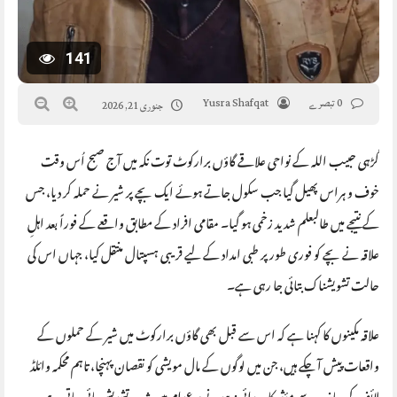
141
0 تبصرے
Yusra Shafqat
جنوری 21, 2026
گڑہی حبیب اللہ کے نواحی علاقے گاؤں برارکوٹ توت نکہ میں آج صبح اُس وقت
خوف و ہراس پھیل گیا جب سکول جاتے ہوئے ایک بچے پر شیر نے حملہ کر دیا، جس
کے نتیجے میں طالبعلم شدید زخمی ہو گیا۔ مقامی افراد کے مطابق واقعے کے فوراً بعد اہلِ
علاقہ نے بچے کو فوری طور پر طبی امداد کے لیے قریبی ہسپتال منتقل کیا، جہاں اس کی
حالت تشویشناک بتائی جا رہی ہے۔
علاقہ مکینوں کا کہنا ہے کہ اس سے قبل بھی گاؤں برارکوٹ میں شیر کے حملوں کے
واقعات پیش آ چکے ہیں، جن میں لوگوں کے مال مویشی کو نقصان پہنچا، تاہم محکمہ وائلڈ
لائف کی جانب سے مؤثر کارروائی نہ ہونے پر عوام میں شدید تشویش پائی جاتی ہے۔