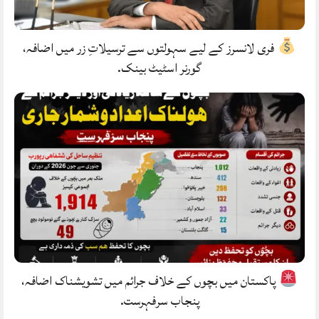
فری لانسرز کے لیے سہولتوں سے ترسیلاتِ زر میں اضافہ،
گورنر اسٹیٹ بینک.
پاکستان میں بچوں کے خلاف جرائم میں تشویشناک اضافہ،
پنجاب سرفہرست.