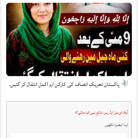
پاکستان تحریکِ انصاف کی کارکن ارم اکمل انتقال کر گئیں.
آپکا ای میل ایڈریس شائع نہیں کیا جائے گا
اپنا تبصرہ لکھیں