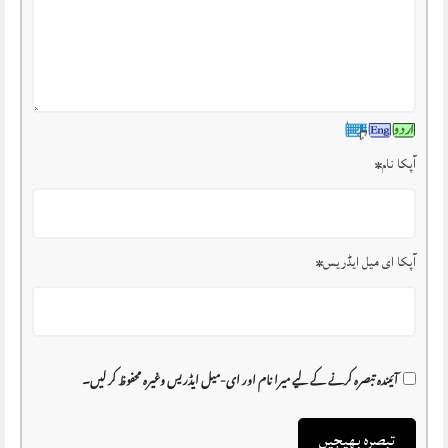
آپکا نام
*
آپکا ای میل ایڈریس
*
آئیندہ تبصرہ کرنے کے لیے میرا نام اور ای-میل ایڈریس وغیرہ محفوظ کر لیں۔