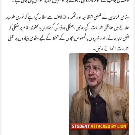
مقامی عمائدین نے ضلعی انتظامیہ اور محکمہ وائلڈ لائف سے مطالبہ کیا ہے کہ فوری طور پر
علاقے میں حفاظتی اقدامات کیے جائیں، جنگلی جانور کی گرفتاری یا محفوظ مقام پر منتقلی کو
یقینی بنایا جائے، اور شہریوں بالخصوص بچوں کے تحفظ کے لیے ہنگامی بنیادوں پر عملی
اقدامات اٹھائے جائیں۔