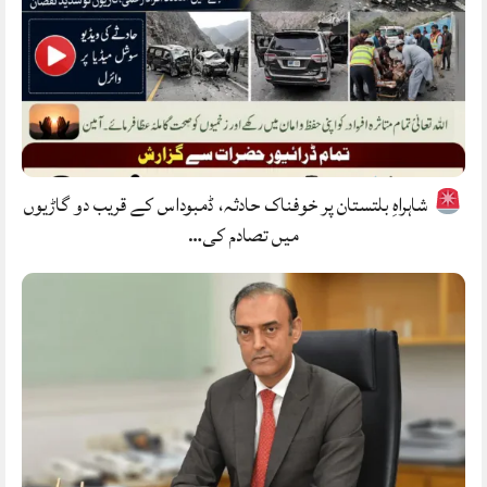
شاہراہِ بلتستان پر خوفناک حادثہ، ڈمبوداس کے قریب دو گاڑیوں
میں تصادم کی…