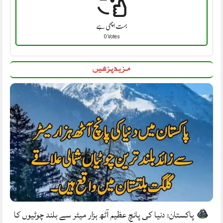
بہت اچھی ہے
0 Votes
مزید پڑھیں
پاکستان: دنیا کی پانچ عظیم آٹھ ہزار میٹر سے بلند چوٹیوں کا