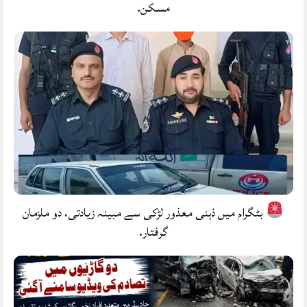
مسکن.
بٹگرام میں ذہنی معذور لڑکی سے مبینہ زیادتی، دو ملزمان
گرفتار.