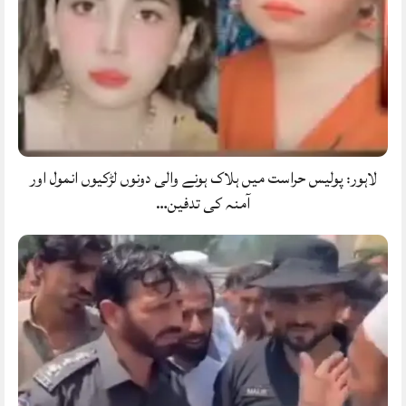
لاہور: پولیس حراست میں ہلاک ہونے والی دونوں لڑکیوں انمول اور
آمنہ کی تدفین…