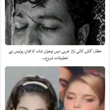
حطار: گاؤں کالی تراڑ غربی میں نوجوان شانہ کا قتل، پولیس نے
تحقیقات شروع…