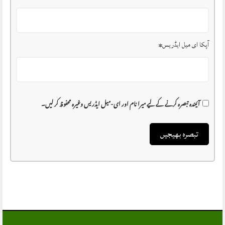
آپکا ای میل ایڈریس
*
آئیندہ تبصرہ کرنے کے لیے میرا نام اور ای-میل ایڈریس وغیرہ محفوظ کر لیں۔