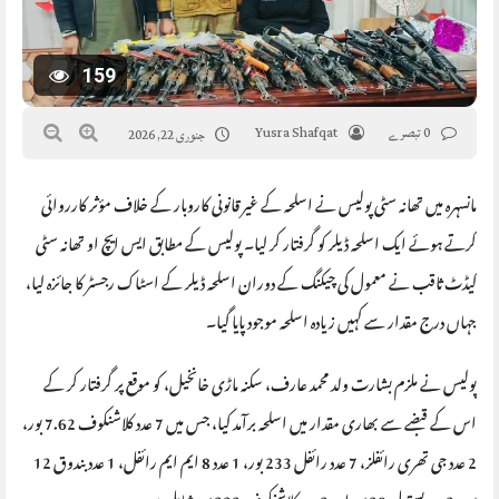
159
0 تبصرے
Yusra Shafqat
جنوری 22, 2026
مانسہرہ میں تھانہ سٹی پولیس نے اسلحہ کے غیر قانونی کاروبار کے خلاف مؤثر کارروائی
کرتے ہوئے ایک اسلحہ ڈیلر کو گرفتار کر لیا۔ پولیس کے مطابق ایس ایچ او تھانہ سٹی
کیڈٹ ثاقب نے معمول کی چیکنگ کے دوران اسلحہ ڈیلر کے اسٹاک رجسٹر کا جائزہ لیا،
جہاں درج مقدار سے کہیں زیادہ اسلحہ موجود پایا گیا۔
پولیس نے ملزم بشارت ولد محمد عارف، سکنہ ماڑی خانخیل، کو موقع پر گرفتار کر کے
اس کے قبضے سے بھاری مقدار میں اسلحہ برآمد کیا، جس میں 7 عدد کلاشنکوف 7.62 بور،
2 عدد جی تھری رائفلز، 7 عدد رائفل 233 بور، 1 عدد 8 ایم ایم رائفل، 1 عدد بندوق 12
بور، 2 عدد پستول 30 بور اور 2 عدد کلاشنکوف 222 بور شامل ہیں۔