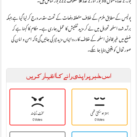
پولیس کے مطابق ملزم کے خلاف متعلقہ دفعات کے تحت مقدمہ درج کر لیا گیا ہے جبکہ
برآمد شدہ اسلحہ تحویل میں لے کر مزید تفتیش کا عمل جاری ہے۔ حکام کا کہنا ہے کہ
ضلع میں غیر قانونی اسلحہ کے خلاف کارروائیاں مزید تیز کی جائیں گی تاکہ امن و امان کی
صورتحال کو یقینی بنایا جا سکے۔
اس خبر پر اپنی رائے کا اظہار کریں
بہتر ہو سکتی تھی
سخت نا پسند
0 Votes
0 Votes