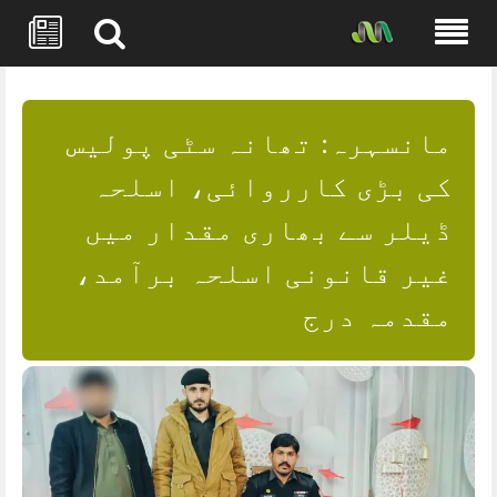
Skip
to
content
مانسہرہ: تھانہ سٹی پولیس
کی بڑی کارروائی، اسلحہ
ڈیلر سے بھاری مقدار میں
غیر قانونی اسلحہ برآمد،
مقدمہ درج