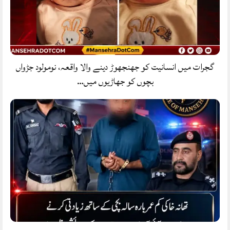
گجرات میں انسانیت کو جھنجھوڑ دینے والا واقعہ، نومولود جڑواں
بچوں کو جھاڑیوں میں…