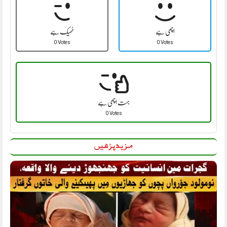
اچھی ہے
ٹھیک ہے
0 Votes
0 Votes
بہت اچھی ہے
0 Votes
مزید پڑھیں