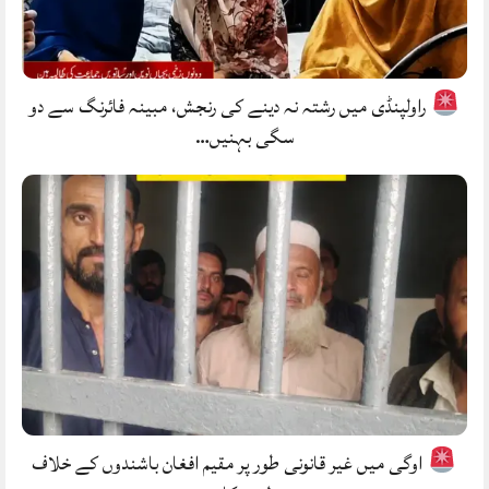
راولپنڈی میں رشتہ نہ دینے کی رنجش، مبینہ فائرنگ سے دو
سگی بہنیں…
اوگی میں غیر قانونی طور پر مقیم افغان باشندوں کے خلاف