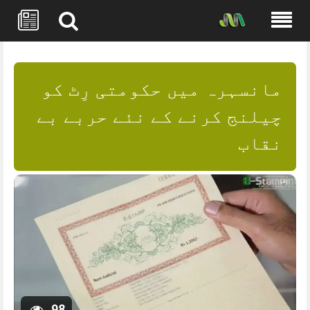
Skip
to
content
مانسہرہ میں حکومتی رِٹ کو
چیلنج کرنے کے نئے حربے بے
نقاب
98