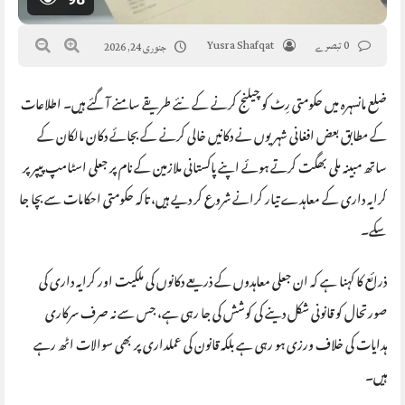
0 تبصرے
Yusra Shafqat
جنوری 24, 2026
ضلع مانسہرہ میں حکومتی رِٹ کو چیلنج کرنے کے نئے طریقے سامنے آ گئے ہیں۔ اطلاعات
کے مطابق بعض افغانی شہریوں نے دکانیں خالی کرنے کے بجائے دکان مالکان کے
ساتھ مبینہ ملی بھگت کرتے ہوئے اپنے پاکستانی ملازمین کے نام پر جعلی اسٹامپ پیپر پر
کرایہ داری کے معاہدے تیار کرانے شروع کر دیے ہیں، تاکہ حکومتی احکامات سے بچا جا
سکے۔
ذرائع کا کہنا ہے کہ ان جعلی معاہدوں کے ذریعے دکانوں کی ملکیت اور کرایہ داری کی
صورتحال کو قانونی شکل دینے کی کوشش کی جا رہی ہے، جس سے نہ صرف سرکاری
ہدایات کی خلاف ورزی ہو رہی ہے بلکہ قانون کی عملداری پر بھی سوالات اٹھ رہے
ہیں۔