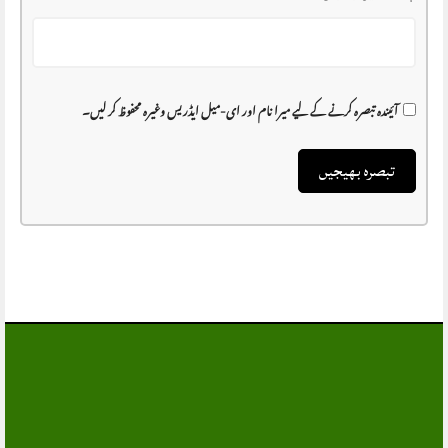
آئیندہ تبصرہ کرنے کے لیے میرا نام اور ای-میل ایڈریس وغیرہ محفوظ کر لیں۔