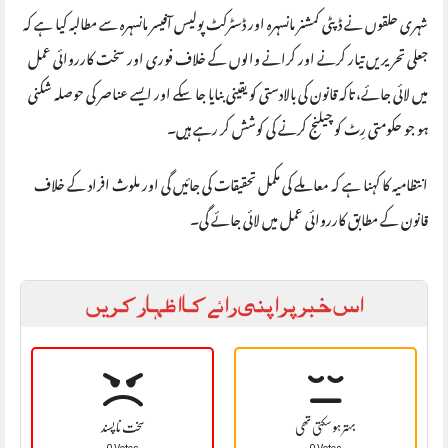
شہری حلقوں نے ڈپٹی کمشنر مانسہرہ اور ڈسٹرکٹ پولیس آفیسر مانسہرہ سے مطالبہ کیا ہے کہ
جعلی تحریریں تیار کرنے اور کرانے والوں کے خلاف فوری اور سخت کارروائی عمل
میں لائی جائے، تاکہ قانون کی بالادستی کو یقینی بنایا جا سکے اور ایسے عناصر کی حوصلہ شکنی
ہو جو حکومتی رِٹ کو چیلنج کرنے کی کوشش کر رہے ہیں۔
انتظامیہ کا کہنا ہے کہ معاملے کی مکمل تحقیقات کی جائیں گی اور ملوث افراد کے خلاف
قانون کے مطابق کارروائی عمل میں لائی جائے گی۔
اس خبر پر اپنی رائے کا اظہار کریں
بہتر ہو سکتی تھی
سخت نا پسند