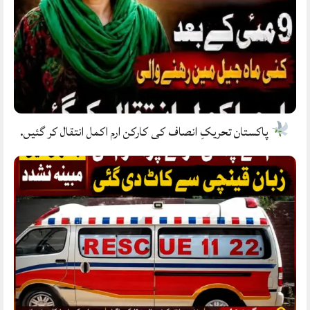
پاکستان تحریکِ انصاف کی کارکن ارم اکمل انتقال کر گئیں.