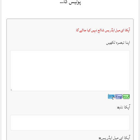
پولیس کا…
آپکا ای میل ایڈریس شائع نہیں کیا جائے گا
اپنا تبصرہ لکھیں
آپکا نام
*
آپکا ای میل ایڈریس
*