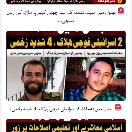
بھلوال میں مبینہ تشدد، کام سے چھٹی کرنے پر ملازم کی زبان
قینچی…
لبنان میں دھماکا، 2 اسرائیلی فوجی ہلاک، 4 شدید زخمی.