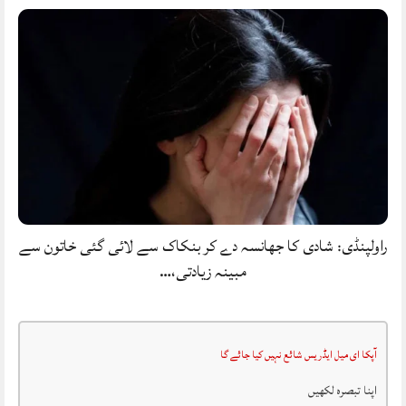
راولپنڈی: شادی کا جھانسہ دے کر بنکاک سے لائی گئی خاتون سے
مبینہ زیادتی،…
آپکا ای میل ایڈریس شائع نہیں کیا جائے گا
اپنا تبصرہ لکھیں