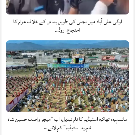
اوگی علی آباد میں بجلی کی طویل بندش کے خلاف عوام کا
احتجاج، روڈ…
مانسہرہ: ٹھاکرہ اسٹیڈیم کا نام تبدیل، اب “میجر واصف حسین شاہ
شہید اسٹیڈیم” کہلائے…