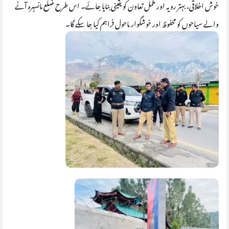
خوش اخلاقی، بہتر رویہ اور مکمل تعاون کو یقینی بنایا جائے۔ اس طرح ضلع مانسہرہ آنے
والے سیاحوں کو محفوظ اور خوشگوار ماحول فراہم کیا جا سکے گا۔