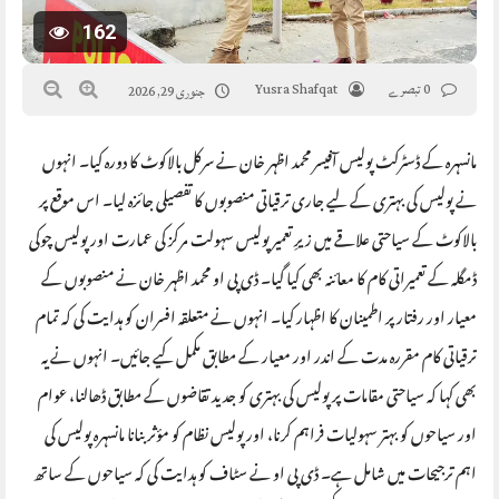
162
0 تبصرے
Yusra Shafqat
جنوری 29, 2026
مانسہرہ کے ڈسٹرکٹ پولیس آفیسر محمد اظہر خان نے سرکل بالاکوٹ کا دورہ کیا۔ انہوں
نے پولیس کی بہتری کے لیے جاری ترقیاتی منصوبوں کا تفصیلی جائزہ لیا۔ اس موقع پر
بالاکوٹ کے سیاحتی علاقے میں زیرِ تعمیر پولیس سہولت مرکز کی عمارت اور پولیس چوکی
ڈمگلہ کے تعمیراتی کام کا معائنہ بھی کیا گیا۔ ڈی پی او محمد اظہر خان نے منصوبوں کے
معیار اور رفتار پر اطمینان کا اظہار کیا۔ انہوں نے متعلقہ افسران کو ہدایت کی کہ تمام
ترقیاتی کام مقررہ مدت کے اندر اور معیار کے مطابق مکمل کیے جائیں۔ انہوں نے یہ
بھی کہا کہ سیاحتی مقامات پر پولیس کی بہتری کو جدید تقاضوں کے مطابق ڈھالنا، عوام
اور سیاحوں کو بہتر سہولیات فراہم کرنا، اور پولیس نظام کو مؤثر بنانا مانسہرہ پولیس کی
اہم ترجیحات میں شامل ہے۔ ڈی پی او نے سٹاف کو ہدایت کی کہ سیاحوں کے ساتھ