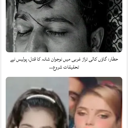
حطار: گاؤں کالی تراڑ غربی میں نوجوان شانہ کا قتل، پولیس نے
تحقیقات شروع…