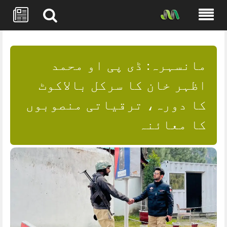
Skip
to
content
مانسہرہ: ڈی پی او محمد
اظہر خان کا سرکل بالاکوٹ
کا دورہ، ترقیاتی منصوبوں
کا معائنہ