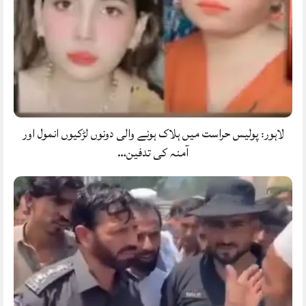
لاہور: پولیس حراست میں ہلاک ہونے والی دونوں لڑکیوں انمول اور
آمنہ کی تدفین…