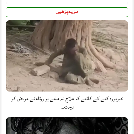
مزید پڑھیں
خیرپور: کتے کے کاٹنے کا علاج نہ ملنے پر ورثاء نے مریض کو
درخت…