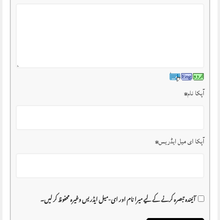
آپکا نام
*
آپکا ای میل ایڈریس
*
آئیندہ تبصرہ کرنے کے لیے میرا نام اور ای-میل ایڈریس وغیرہ محفوظ کر لیں۔