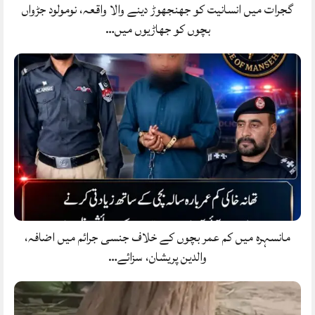
گجرات میں انسانیت کو جھنجھوڑ دینے والا واقعہ، نومولود جڑواں
بچوں کو جھاڑیوں میں…
مانسہرہ میں کم عمر بچوں کے خلاف جنسی جرائم میں اضافہ،
والدین پریشان، سزائے…