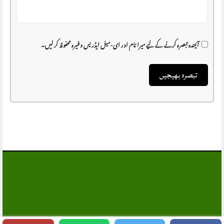
آئیندہ تبصرہ کرنے کے لیے میرا نام اور ای-میل ایڈریس وغیرہ محفوظ کر لیں۔