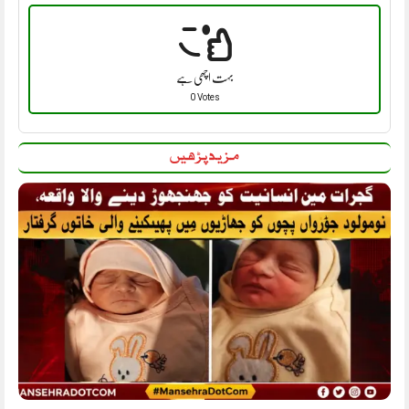
بہت اچھی ہے
0 Votes
مزید پڑھیں