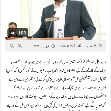
103
0 تبصرے
Qazi Jawad
فروری 9, 2026
وزیراعلیٰ خیبر پختونخوا محمد سہیل خان آفریدی نے صوبے میں جبری اور استحصالی
بھیک کے خاتمے کے لیے اہم قانونی قدم اٹھایا ہے۔ انہوں نے “ورگنسی (گداگری)
کنٹرول اینڈ ریہیبلیٹیشن بل” کو صوبائی کابینہ میں پیش کرنے کی منظوری دے دی ہے۔
اس بل کا مقصد صوبے میں بھیک مافیا کے بڑھتے ہوئے اثر و رسوخ اور عوام کو
استحصال سے بچانا ہے۔ بل میں بھیک مافیا کے سرغنوں، سہولت کاروں اور پیشہ ور
گدھوں کے لیے سخت ترین سزائیں شامل کی گئی ہیں۔ ساتھ ہی، اس بل کے ذریعے