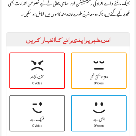
بھیک مانگنے والے افراد کی ریہیبلیٹیشن اور سماجی بحالی کے لیے خصوصی اقدامات بھی
تجویز کیے گئے ہیں، تاکہ وہ معاشرتی طور پر فائدہ مند کاموں میں شامل ہو سکیں۔
اس خبر پر اپنی رائے کا اظہار کریں
بہتر ہو سکتی تھی
سخت نا پسند
0 Votes
0 Votes
اچھی ہے
ٹھیک ہے
0 Votes
0 Votes