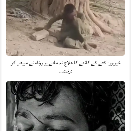
خیرپور: کتے کے کاٹنے کا علاج نہ ملنے پر ورثاء نے مریض کو
درخت…