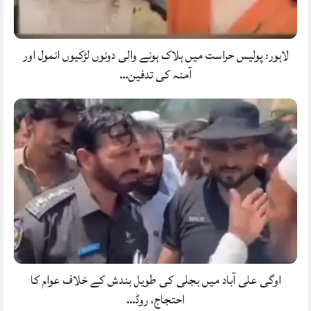
لاہور: پولیس حراست میں ہلاک ہونے والی دونوں لڑکیوں انمول اور
آمنہ کی تدفین…
اوگی علی آباد میں بجلی کی طویل بندش کے خلاف عوام کا
احتجاج، روڈ…