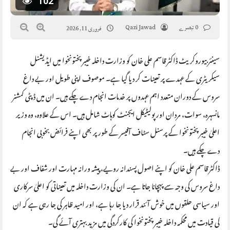
102
0 تبصرے
Qazi Jawad
فروری 11, 2026
سینئر بیوروکریٹ ڈاکٹر قاسم علی خان کو وزارت داخلہ خیبر پختونخوا میں ایڈیشنل
سیکریٹری کے عہدے پر تعینات کر دیا گیا ہے۔ موصوف اپنی طویل اور بے داغ
سروس کے دوران متعدد اہم عہدوں پر خدمات انجام دے چکے ہیں۔ ان میں ڈپٹی کمشنر
مانسہرہ، سوات، مردان اور پولیٹیکل ایجنٹ کوہاٹ شامل ہیں۔ اس کے علاوہ، وہ وزیر
اعلیٰ خیبر پختونخوا کے پرسنل سٹاف آفیسر کے طور پر بھی اپنے فرائض بخوبی انجام
دے چکے ہیں۔
ڈاکٹر قاسم علی خان کو اپنے اصول پسندانہ رویے، پیشہ ورانہ مہارت اور شفاف اور بے
داغ سروس کی وجہ سے پہچانا جاتا ہے۔ ان کی وزارت داخلہ میں تعیناتی کو اعلیٰ سرکاری
اور سیاسی حلقوں میں خوش آئند قرار دیا جا رہا ہے، اور امید ظاہر کی جا رہی ہے کہ ان
کی قیادت میں محکمہ داخلہ خیبر پختونخوا کی کارکردگی میں مزید بہتری آئے گی۔