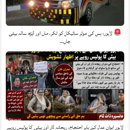
لاہور: بس کی موٹر سائیکل کو ٹکر، ماں اور ڈیڑھ سالہ بیٹی
جاں…
لاہور ایوانِ عدل کے باہر احتجاج، ریحانہ ڈار اور بیٹی کا پولیس رویے