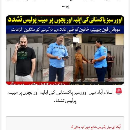
پر…
اسلام آباد میں اوورسیز پاکستانی کی اہلیہ اور بچوں پر مبینہ
پولیس تشدد.
آپکا ای میل ایڈریس شائع نہیں کیا جائے گا