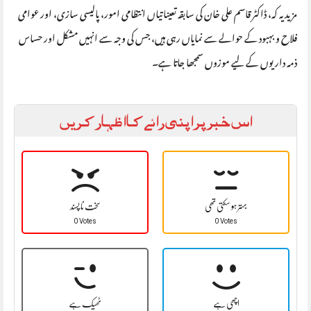
مزید یہ کہ، ڈاکٹر قاسم علی خان کی سابقہ تعیناتیاں انتظامی امور، پالیسی سازی، اور عوامی
فلاح و بہبود کے حوالے سے نمایاں رہی ہیں، جس کی وجہ سے انہیں مشکل اور حساس
ذمہ داریوں کے لیے موزوں سمجھا جاتا ہے۔
اس خبر پر اپنی رائے کا اظہار کریں
بہتر ہو سکتی تھی
سخت نا پسند
0 Votes
0 Votes
اچھی ہے
ٹھیک ہے