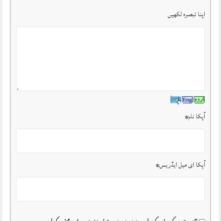
اپنا تبصرہ لکھیں
آپکا نام
*
آپکا ای میل ایڈریس
*