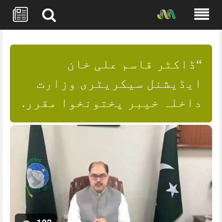
Skip
to
content
“ڈاکٹر قاسم علی خان
ایڈیشنل سیکریٹری وزارت
داخلہ خیبر پختونخوا مقرر.