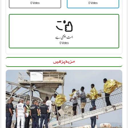
0 Votes
0 Votes
بہت اچھی ہے
0 Votes
مزید پڑھیں