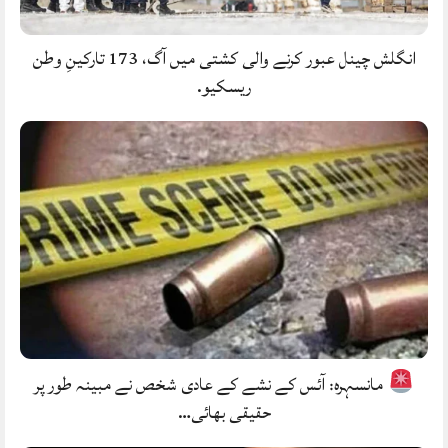
انگلش چینل عبور کرنے والی کشتی میں آگ، 173 تارکینِ وطن
ریسکیو.
مانسہرہ: آئس کے نشے کے عادی شخص نے مبینہ طور پر
حقیقی بھائی…