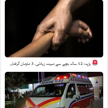
ہڑپہ: 12 سالہ بچے سے مبینہ زیادتی، 3 ملزمان گرفتار.