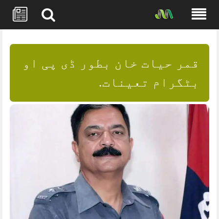
Skip
to
content
قمر حیات خان بطور ڈی پی او
بٹگرام تعینات.