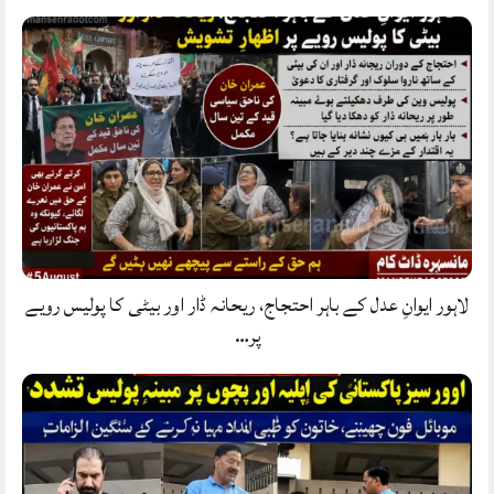
لاہور ایوانِ عدل کے باہر احتجاج، ریحانہ ڈار اور بیٹی کا پولیس رویے
پر…