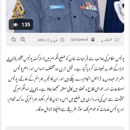
135
0 تبصرے
Qazi Jawad
فروری 11, 2026
پولیس حکام کی جانب سے قمر حیات خان کو ضلع بٹگرام میں ڈسٹرکٹ پولیس آفیسر (ڈی پی
او) کے طور پر تعینات کر دیا گیا ہے۔ قبل ازیں وہ مختلف حساس اور اہم پولیس
افسرانہ عہدوں پر فرائض انجام دے چکے ہیں اور ان کا تجربہ جرائم کے خاتمے، پولیس
اصلاحات اور عوامی فلاح و تحفظ میں کافی معتبر سمجھا جاتا ہے۔ ڈی پی او بٹگرام کی
حیثیت سے ان کی ذمہ داری میں ضلع میں امن و امان قائم رکھنا، جرائم کی روک تھام،
اور پولیس خدمات کو عوام تک مؤثر طریقے سے پہنچانا شامل ہوگا۔