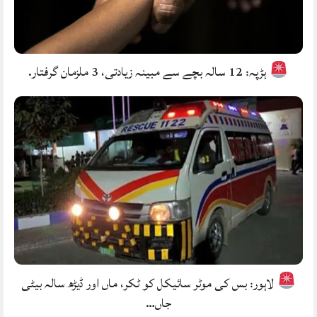
ہڑپہ: 12 سالہ بچے سے مبینہ زیادتی، 3 ملزمان گرفتار.
لاہور: بس کی موٹر سائیکل کو ٹکر، ماں اور ڈیڑھ سالہ بیٹی
جاں…