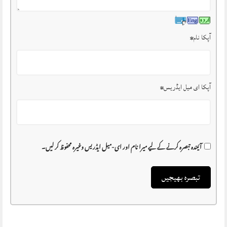
آپکا نام
*
آپکا ای میل ایڈریس
*
آئیندہ تبصرہ کرنے کے لیے میرا نام اور ای-میل ایڈریس وغیرہ محفوظ کر لیں۔