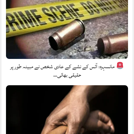
مانسہرہ: آئس کے نشے کے عادی شخص نے مبینہ طور پر
حقیقی بھائی…