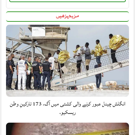
مزید پڑھیں
انگلش چینل عبور کرنے والی کشتی میں آگ، 173 تارکینِ وطن
ریسکیو.