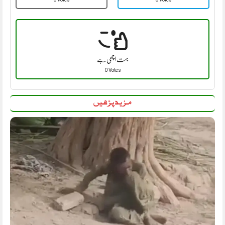
بہت اچھی ہے
0 Votes
مزید پڑھیں