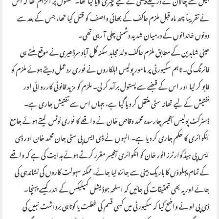
نے تقریباً چھ ماہ قبل ملزم عاکف کے بھائی واصف کو قتل کیا تھا، جس کے بعد سے
دونوں خاندانوں کے درمیان شدید دشمنی چلی آ رہی تھی۔
عینی شاہدین کے مطابق ملزم عاکف ولد مجاہد سکنہ گل آباد سرڈھیری نے موقع ملتے ہی
فائرنگ کی۔ تاہم سکیورٹی پر مامور پولیس اہلکاروں نے فوری ردعمل دیتے ہوئے ملزم کو
قابو کر لیا اور اس کے قبضے سے پستول برآمد کر لی۔ ملزم کو مزید قانونی کارروائی اور
تفتیش کے لیے تھانہ سٹی منتقل کر دیا گیا ہے، جہاں اس سے تفتیش جاری ہے۔
ڈسٹرکٹ پولیس آفیسر چارسدہ محمد وقاص خان نے واقعے کا فوری نوٹس لیتے ہوئے جامع
انکوائری کا حکم جاری کر دیا ہے۔ انہوں نے ڈی ایس پی سٹی جان محمد خان اور ڈی
ایس پی ہیڈکوارٹرز انور خان کو انکوائری آفیسر مقرر کرتے ہوئے ہدایت کی ہے کہ واقعے
کے تمام پہلوؤں کا باریک بینی سے جائزہ لیا جائے، ممکنہ سہولت کاروں کی نشاندہی کی
جائے اور یہ بھی تحقیقات کی جائیں کہ اسلحہ جوڈیشل کمپلیکس کے اندر کیسے پہنچا۔
ڈی پی او نے واضح کیا کہ سکیورٹی میں کسی قسم کی غفلت یا کوتاہی برداشت نہیں کی