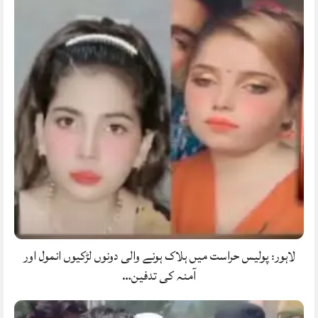
لاہور: پولیس حراست میں ہلاک ہونے والی دونوں لڑکیوں انمول اور
آمنہ کی تدفین…