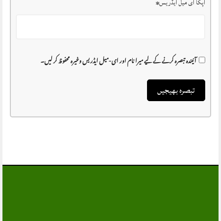
آپکا ای میل ایڈریس
*
آئیندہ تبصرہ کرنے کے لیے میرا نام اور ای-میل ایڈریس وغیرہ محفوظ کر لیں۔