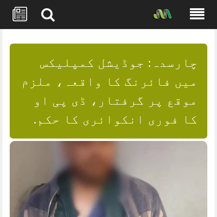
Skip
to
content
چارسدہ: جوڈیشل کمپلیکس
میں فائرنگ کا واقعہ، ملزم
موقع پر گرفتار، ڈی پی او
کا فوری انکوائری کا حکم.