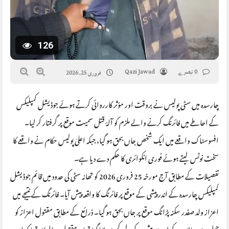
126
0 تبصرے
Qazi Jawad
فروری 25, 2026
چارسدہ میں سٹی پولیس نے بروقت اور مؤثر کارروائی کرتے ہوئے جوڈیشل کمپلیکس
کے احاطے میں فائرنگ کرنے والے ملزم کو آلۂ قتل سمیت موقع پر گرفتار کر لیا۔
افسوسناک واقعے میں ایک شخص جاں بحق ہو گیا، جبکہ اعلیٰ پولیس حکام نے واقعے کا
سخت نوٹس لیتے ہوئے فوری انکوائری کا حکم دے دیا ہے۔
تفصیلات کے مطابق آج مورخہ 25 فروری 2026 کو تھانہ سٹی کی حدود میں قائم جوڈیشل
کمپلیکس چارسدہ کے اندر پیشی کے موقع پر فائرنگ کا واقعہ پیش آیا۔ فائرنگ کے نتیجے میں
اعزاز ولد صفدر سکنہ پڑانگ موقع پر جاں بحق ہو گیا۔ ذرائع کے مطابق مقتول اعزاز کو
جیل سے چالان کے ذریعے پیشی کے لیے کچہری لایا گیا تھا۔ مقتول پر الزام تھا کہ اس