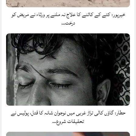
خیرپور: کتے کے کاٹنے کا علاج نہ ملنے پر ورثاء نے مریض کو
درخت…
حطار: گاؤں کالی تراڑ غربی میں نوجوان شانہ کا قتل، پولیس نے
تحقیقات شروع…