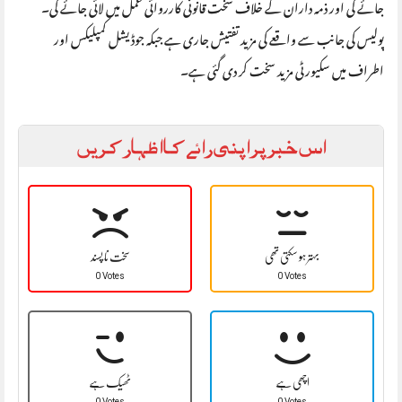
جائے گی اور ذمہ داران کے خلاف سخت قانونی کارروائی عمل میں لائی جائے گی۔
پولیس کی جانب سے واقعے کی مزید تفتیش جاری ہے جبکہ جوڈیشل کمپلیکس اور
اطراف میں سکیورٹی مزید سخت کر دی گئی ہے۔
اس خبر پر اپنی رائے کا اظہار کریں
بہتر ہو سکتی تھی
سخت نا پسند
0 Votes
0 Votes
اچھی ہے
ٹھیک ہے
0 Votes
0 Votes