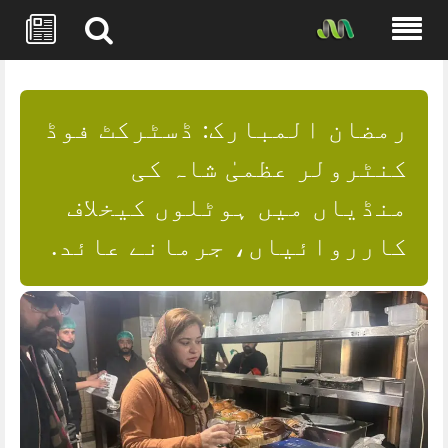
Skip
to
content
رمضان المبارک: ڈسٹرکٹ فوڈ
کنٹرولر عظمیٰ شاہ کی
منڈیاں میں ہوٹلوں کیخلاف
کارروائیاں، جرمانے عائد.