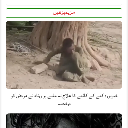
مزید پڑھیں
خیرپور: کتے کے کاٹنے کا علاج نہ ملنے پر ورثاء نے مریض کو
درخت…