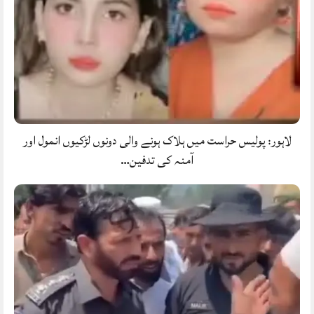
لاہور: پولیس حراست میں ہلاک ہونے والی دونوں لڑکیوں انمول اور
آمنہ کی تدفین…