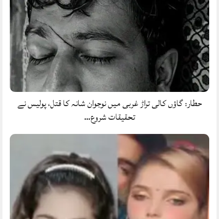
حطار: گاؤں کالی تراڑ غربی میں نوجوان شانہ کا قتل، پولیس نے
تحقیقات شروع…