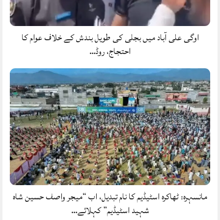
اوگی علی آباد میں بجلی کی طویل بندش کے خلاف عوام کا
احتجاج، روڈ…
مانسہرہ: ٹھاکرہ اسٹیڈیم کا نام تبدیل، اب “میجر واصف حسین شاہ
شہید اسٹیڈیم” کہلائے…