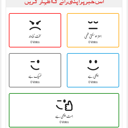
اس خبر پر اپنی رائے کا اظہار کریں
بہتر ہو سکتی تھی
سخت نا پسند
0 Votes
0 Votes
اچھی ہے
ٹھیک ہے
0 Votes
0 Votes
بہت اچھی ہے
0 Votes