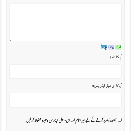
آپکا نام
*
آپکا ای میل ایڈریس
*
آئیندہ تبصرہ کرنے کے لیے میرا نام اور ای-میل ایڈریس وغیرہ محفوظ کر لیں۔