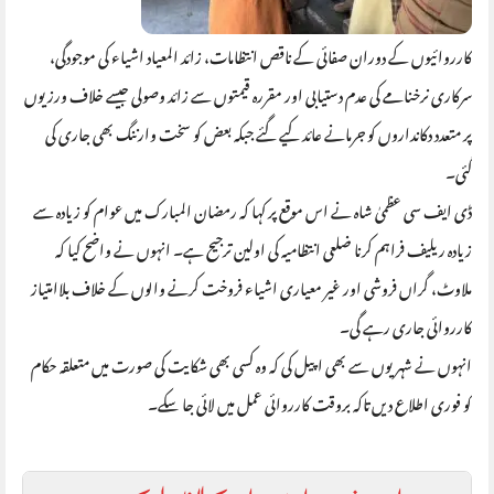
کارروائیوں کے دوران صفائی کے ناقص انتظامات، زائد المعیاد اشیاء کی موجودگی،
سرکاری نرخنامے کی عدم دستیابی اور مقررہ قیمتوں سے زائد وصولی جیسے خلاف ورزیوں
پر متعدد دکانداروں کو جرمانے عائد کیے گئے جبکہ بعض کو سخت وارننگ بھی جاری کی
گئی۔
ڈی ایف سی عظمیٰ شاہ نے اس موقع پر کہا کہ رمضان المبارک میں عوام کو زیادہ سے
زیادہ ریلیف فراہم کرنا ضلعی انتظامیہ کی اولین ترجیح ہے۔ انہوں نے واضح کیا کہ
ملاوٹ، گراں فروشی اور غیر معیاری اشیاء فروخت کرنے والوں کے خلاف بلاامتیاز
کارروائی جاری رہے گی۔
انہوں نے شہریوں سے بھی اپیل کی کہ وہ کسی بھی شکایت کی صورت میں متعلقہ حکام
کو فوری اطلاع دیں تاکہ بروقت کارروائی عمل میں لائی جا سکے۔