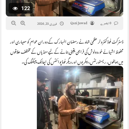
122
0 تبصرے
Qazi Jawad
فروری 25, 2026
ڈسٹرکٹ فوڈ کنٹرولر عظمیٰ شاہ نے رمضان المبارک کے دوران عوام کو معیاری اور
محفوظ اشیائے خوردونوش کی فراہمی یقینی بنانے کے لیے منڈیاں کے مختلف علاقوں
میں ہوٹلوں، ریسٹورنٹس، بیکریوں اور دیگر فوڈ پوائنٹس کی اچانک چیکنگ کی۔