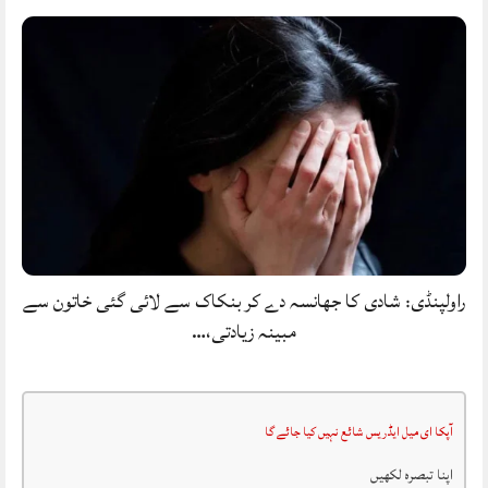
راولپنڈی: شادی کا جھانسہ دے کر بنکاک سے لائی گئی خاتون سے
مبینہ زیادتی،…
آپکا ای میل ایڈریس شائع نہیں کیا جائے گا
اپنا تبصرہ لکھیں